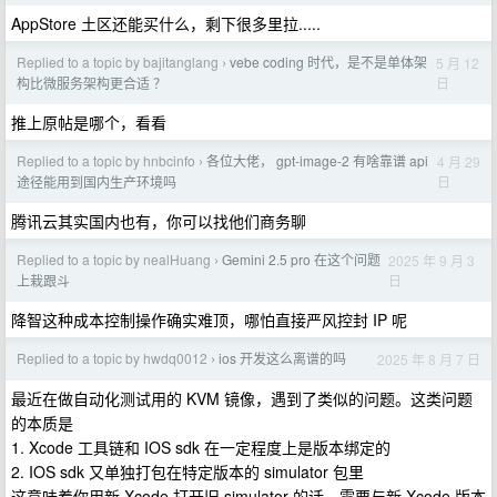
AppStore 土区还能买什么，剩下很多里拉.....
Replied to a topic by bajitanglang
vebe coding 时代，是不是单体架
5 月 12
›
日
构比微服务架构更合适 ？
推上原帖是哪个，看看
Replied to a topic by hnbcinfo
各位大佬， gpt-image-2 有啥靠谱 api
4 月 29
›
日
途径能用到国内生产环境吗
腾讯云其实国内也有，你可以找他们商务聊
Replied to a topic by nealHuang
Gemini 2.5 pro 在这个问题
2025 年 9 月 3
›
日
上栽跟斗
降智这种成本控制操作确实难顶，哪怕直接严风控封 IP 呢
Replied to a topic by hwdq0012
ios 开发这么离谱的吗
2025 年 8 月 7 日
›
最近在做自动化测试用的 KVM 镜像，遇到了类似的问题。这类问题
的本质是
1. Xcode 工具链和 IOS sdk 在一定程度上是版本绑定的
2. IOS sdk 又单独打包在特定版本的 simulator 包里
这意味着你用新 Xcode 打开旧 simulator 的话，需要与新 Xcode 版本