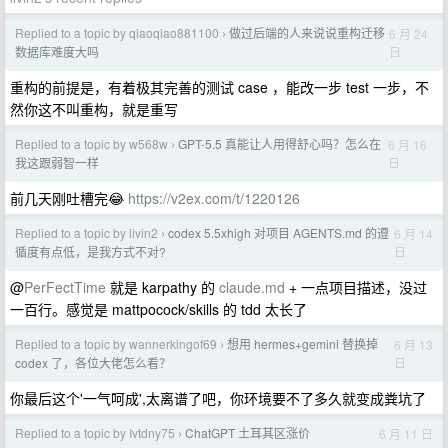
Replied to a topic by qiaoqiao881100
做过后端的人来说说重构迁移
6 月 24
›
日
数据库难度大吗
重构的前提是，有着极其完善的测试 case ，能改一步 test 一步，不
然你这不叫重构，就是重写
Replied to a topic by w568w
GPT-5.5 真能让人用得舒心吗？怎么在
6 月 16
›
日
我这跟弱智一样
前几天刚吐槽完😂
https://v2ex.com/t/1220126
Replied to a topic by livin2
codex 5.5xhigh 对项目 AGENTS.md 的遵
6 月 14
›
日
循度有点低，是我方式不对?
@
PerFectTime
就是 karpathy 的
claude.md
+ 一点项目描述，没过
一百行。感觉是 mattpocock/skills 的 tdd 太长了
Replied to a topic by wannerkingof69
想用 hermes+gemini 替换掉
6 月 13
›
日
codex 了，各位大佬怎么看？
你最后这个'一气呵成',太离谱了吧，你环境要不了多久就变成粪坑了
Replied to a topic by Ivtdny75
ChatGPT 土耳其区涨价
6 月 11 日
›