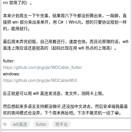
rm 禁用了的）。
本来计划周五一下午完事，结果周六下午都没折腾出来，一跺脚，直
接把 win 部分来出来单开，用 C#（ WinUI)。想的只要协议规划一样
的，能用就行。
最后周末弄完初版，自己用着还行，速度也快。而且论原理的话，wifi
直连上限应该还是挺高的（起码比现在用 wifi 热点的上限高）。
flutter:
https://github.com/jingcjie/WDCable_flutter
windows:
https://github.com/jingcjie/WDCableWUI
反正就是可以用 wifi 直连发消息，发文件，测网卡上限。
然后想起来多语言支持都没做🤣,还没加中文进去，然后安卓端我最喜
欢的夜间模式也没弄，下个周末再扯吧。下次不敢灵机一动了😭。
wifi直连
flutter
跨平台