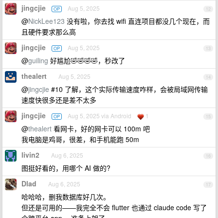
jingcjie
Aug 5, 2025
OP
12
@
NickLee123
没有啦，你去找 wifi 直连项目都没几个现在，而
且硬件要求那么高
jingcjie
Aug 5, 2025
OP
13
@
guiling
好尴尬🤣🤣🤣🤣，秒改了
thealert
Aug 5, 2025
14
@
jingcjie
#10 了解，这个实际传输速度咋样，会被局域网传输
速度快很多还是差不太多
jingcjie
Aug 5, 2025 via Android
1
OP
15
@
thealert
看网卡，好的网卡可以 100m 吧
我电脑是鸡哥，很差，和手机能跑 50m
livin2
Aug 6, 2025
16
图挺好看的，用哪个 AI 做的?
Dlad
Aug 6, 2025
17
哈哈哈，删我数据库好几次。
但还是可用的——我完全不会 flutter 也通过 claude code 写了