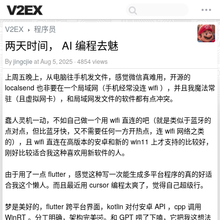
V2EX
程序员
›
两天时间， AI 编程去魅
By
jingcjie
at Aug 5, 2025 · 4854 views
上周五晚上，从电脑往手机发文件，感觉微信真难用，开源的
localsend 也非要在一个局域网（手机经常没连 wifi ），并且我魔法常
驻（且虚拟网卡），和局域网发文件的软件都有点冲突。
蠢人灵机一动，不如自己做一个用 wifi 直连的吧（就是类似于蓝牙的
点对点，但比蓝牙快，又不需要任何一方开热点，连 wifi 网络之类
的），且 wifi 直连在高版本的安卓和新的 win11 上才支持的比较好，
刚好比较适合我这种喜欢用新软件的人。
由于用了一点 flutter ，感觉这种写一次能生成多平台程序的真的好适
合我这个懒人。而且最近用 cursor 编程太爽了，觉得自己超级行。
梦是美好的，flutter 跨平台界面，kotlin 对付安卓 API ，cpp 调用
WinRT 。分工明确，架构完美🤣。和 GPT 唠了下嗑，它把我这想法