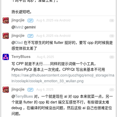
个跨平台 app ，准备上架了。
扬长避短吧。
jingcjie
Aug 6, 2025 via Android
OP
18
@
livin2
gemini
jingcjie
Aug 6, 2025 via Android
OP
19
@
Dlad
在不写原生的时候 flutter 挺好的，要写 cpp 的时候我是
感觉体验太差了
TerryBlues
Aug 6, 2025
20
写 CPP 就是不太行……同样的提示词做一个小工具，
Python/PyQt 基本上一次完成，CPP/Qt 写出来基本不可用
https://raw.githubusercontent.com/guozhigq/emoji_storage/ma
in/coolapk/coolapk_emotion_33_wulian.png
jingcjie
Aug 6, 2025
OP
21
@
TerryBlues
对，一个就是现在 ai 对 cpp 本来就菜一点，另一
个就是 flutter 的 cpp 和 dart 端交互感觉不行，有些错误太难
debug ，在编译的时候没出问题，然后这些 ai 自己也很难定位
问题。