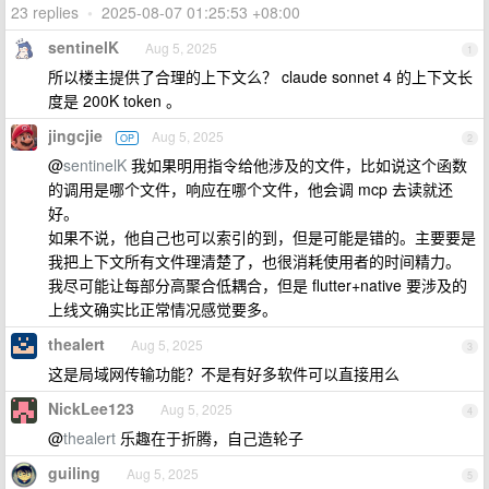
23 replies
•
2025-08-07 01:25:53 +08:00
sentinelK
Aug 5, 2025
1
所以楼主提供了合理的上下文么？ claude sonnet 4 的上下文长
度是 200K token 。
jingcjie
Aug 5, 2025
OP
2
@
sentinelK
我如果明用指令给他涉及的文件，比如说这个函数
的调用是哪个文件，响应在哪个文件，他会调 mcp 去读就还
好。
如果不说，他自己也可以索引的到，但是可能是错的。主要要是
我把上下文所有文件理清楚了，也很消耗使用者的时间精力。
我尽可能让每部分高聚合低耦合，但是 flutter+native 要涉及的
上线文确实比正常情况感觉要多。
thealert
Aug 5, 2025
3
这是局域网传输功能？不是有好多软件可以直接用么
NickLee123
Aug 5, 2025
4
@
thealert
乐趣在于折腾，自己造轮子
guiling
Aug 5, 2025
5