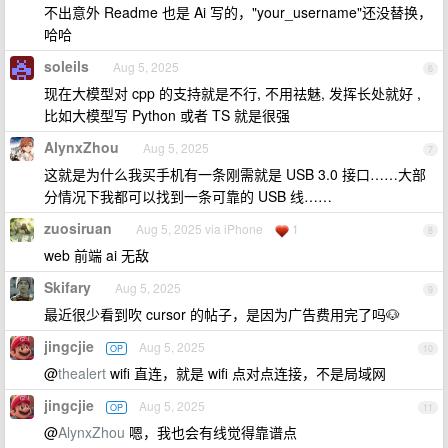
不出意外 Readme 也是 Ai 写的，"your_username"还没替换，
哈哈
soleils
Aug 5, 2025
6
现在大模型对 cpp 的支持就是不行, 不用祛魅, 发挥长处就好 ,
比如大模型写 Python 或者 TS 就是很强
AlynxZhou
Aug 5, 2025
7
这就是为什么我买手机有一条刚需就是 USB 3.0 接口……大部
分情况下我都可以找到一条可靠的 USB 线……
zuosiruan
Aug 5, 2025 via iPhone
1
8
web 前端 ai 无敌
Skifary
Aug 5, 2025
9
最近很少看到吹 cursor 的帖子，是因为广告费用完了吗🐶
jingcjie
Aug 5, 2025
OP
10
@
thealert
wifi 直连，就是 wifi 点对点连接，不是局域网
jingcjie
Aug 5, 2025
OP
11
@
AlynxZhou
嗯，我也会有线觉得靠谱点