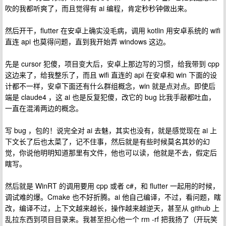
吹的我都听爽了，而且觉得有 ai 编程，肯定秒秒钟做出来。
然后开干，flutter 在安卓上确实没毛病，调用 kotlin 用安卓系统的 wifi
直连 api 也莫得问题，直到我开始弄 windows 这边。
先是 cursor 犯傻，项目变大后，安卓上那边写的习惯，给我带到 cpp
这边来了，给我整乐了，而且 wifi 直连的 api 在安卓和 win 下面的设
计都不一样，安卓下面还有什么群组概念，win 就是点对点。即使后
端是 claude4 ，这 ai 也是反复犯傻，改它的 bug 比我手敲都吐血，
一直在混淆两边的概念。
写 bug ，包的！说完全对 ai 去魅，其实也没有，就是感觉现在 ai 上
下文长了后也太菜了，记不住事，然后就是有些时候莫名其妙的幻
觉，你说他明明知道那里有文件，他也可以读，他就是不去，假定后
瞎写。
然后就是 WinRT 的调用要用 cpp 或者 c#，和 flutter 一起用的时候，
调试难的爆。Cmake 也不好折腾。ai 他自己编译，不过，看问题，瞎
改，编译不过，上下文越来越长，操作越来越逆天，甚至从 github 上
乱拉东西到项目目录来。我甚至担心他一个 rm -rf 把我扬了（开玩笑