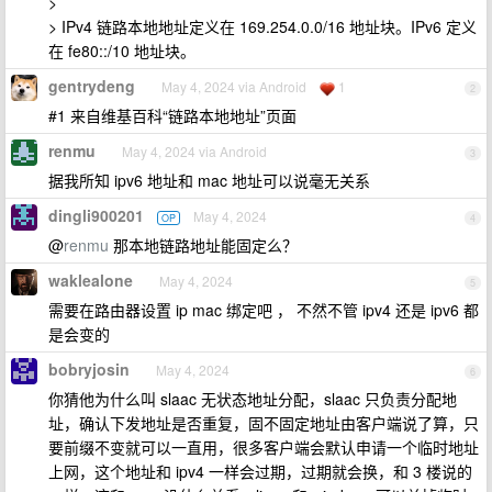
>
> IPv4 链路本地地址定义在 169.254.0.0/16 地址块。IPv6 定义
在 fe80::/10 地址块。
gentrydeng
May 4, 2024 via Android
1
2
#1 来自维基百科“链路本地地址”页面
renmu
May 4, 2024 via Android
3
据我所知 ipv6 地址和 mac 地址可以说毫无关系
dingli900201
May 4, 2024
OP
4
@
renmu
那本地链路地址能固定么？
waklealone
May 4, 2024
5
需要在路由器设置 ip mac 绑定吧 ， 不然不管 ipv4 还是 ipv6 都
是会变的
bobryjosin
May 4, 2024
6
你猜他为什么叫 slaac 无状态地址分配，slaac 只负责分配地
址，确认下发地址是否重复，固不固定地址由客户端说了算，只
要前缀不变就可以一直用，很多客户端会默认申请一个临时地址
上网，这个地址和 ipv4 一样会过期，过期就会换，和 3 楼说的