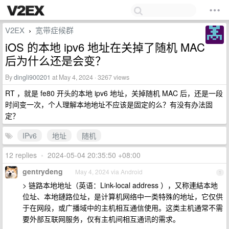
V2EX
宽带症候群
›
iOS 的本地 ipv6 地址在关掉了随机 MAC
后为什么还是会变？
By
dingli900201
at May 4, 2024 · 3267 views
RT ，就是 fe80 开头的本地 ipv6 地址，关掉随机 MAC 后，还是一段
时间变一次，个人理解本地地址不应该是固定的么？有没有办法固
定？
IPv6
地址
随机
12 replies
•
2024-05-04 20:35:50 +08:00
gentrydeng
May 4, 2024 via Android
1
> 链路本地地址（英语：Link-local address ），又称連結本地
位址、本地鏈路位址，是计算机网络中一类特殊的地址，它仅供
于在网段，或广播域中的主机相互通信使用。这类主机通常不需
要外部互联网服务，仅有主机间相互通讯的需求。