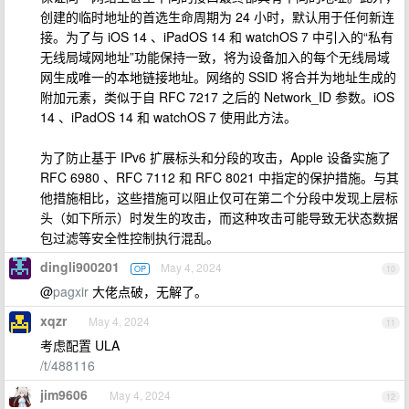
创建的临时地址的首选生命周期为 24 小时，默认用于任何新连
接。为了与 iOS 14 、iPadOS 14 和 watchOS 7 中引入的“私有
无线局域网地址”功能保持一致，将为设备加入的每个无线局域
网生成唯一的本地链接地址。网络的 SSID 将合并为地址生成的
附加元素，类似于自 RFC 7217 之后的 Network_ID 参数。iOS
14 、iPadOS 14 和 watchOS 7 使用此方法。
为了防止基于 IPv6 扩展标头和分段的攻击，Apple 设备实施了
RFC 6980 、RFC 7112 和 RFC 8021 中指定的保护措施。与其
他措施相比，这些措施可以阻止仅可在第二个分段中发现上层标
头（如下所示）时发生的攻击，而这种攻击可能导致无状态数据
包过滤等安全性控制执行混乱。
dingli900201
May 4, 2024
OP
10
@
pagxir
大佬点破，无解了。
xqzr
May 4, 2024
11
考虑配置 ULA
/t/488116
jim9606
May 4, 2024
12