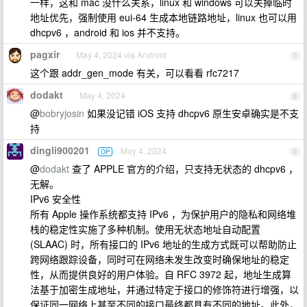
一样，这和 mac 没什么关系，linux 和 windows 可以关掉临时
地址优先，强制使用 eui-64 生成本地链路地址，linux 也可以用
dhcpv6 ，android 和 ios 并不支持。
pagxir
May 4, 2024 via Android
7
这个跟 addr_gen_mode 有关，可以看看 rfc7217
dodakt
May 4, 2024
8
@
bobryjosin
如果没记错 iOS 支持 dhcpv6 原生安卓确实是不支
持
dingli900201
May 4, 2024
OP
9
@
dodakt
查了 APPLE 官方的介绍，只支持无状态的 dhcpv6 ，
无解。
IPv6 安全性
所有 Apple 操作系统都支持 IPv6 ，为保护用户的隐私和网络堆
栈的稳定性实施了多种机制。使用无状态地址自动配置
(SLAAC) 时，所有接口的 IPv6 地址的生成方式既可以帮助防止
跨网络跟踪设备，同时可在网络未发生改变时确保地址的稳定
性，从而提供良好的用户体验。自 RFC 3972 起，地址生成算
法基于加密生成地址，并通过特定于接口的修饰符进行增强，以
保证同一网络上甚至不同的接口最终都具有不同的地址。此外，