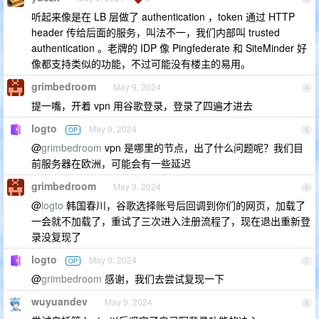
听起来像是在 LB 层做了 authentication ，token 通过 HTTP
header 传给后面的服务，叫法不一，我们内部叫 trusted
authentication 。老牌的 IDP 像 Pingfederate 和 SiteMinder 好
像都支持类似的功能，不过可能没有楼主的易用。
grimbedroom
May 9, 2024
4
提一嘴，开着 vpn 用谷歌登录，登录了四遍才进去
logto
May 9, 2024
OP
5
@
grimbedroom
vpn 是哪里的节点，出了什么问题呢？我们目
前服务器在欧洲，可能会有一些延迟
grimbedroom
May 9, 2024
6
@
logto
韩国春川，谷歌选择账号后回调到你们的网页，加载了
一会就不加载了，重试了三次进入注册流程了，现在退出重新登
录没复现了
logto
May 9, 2024
OP
7
@
grimbedroom
感谢，我们去尝试复现一下
wuyuandev
May 9, 2024
8