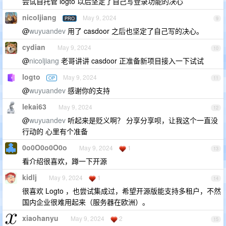
尝试自托管 logto 以后坚定了自己写登录功能的决心
nicoljiang
May 9, 2024
PRO
9
@
wuyuandev
用了 casdoor 之后也坚定了自己写的决心。
cydian
May 9, 2024
10
@
nicoljiang
老哥讲讲 casdoor 正准备新项目接入一下试试
logto
May 9, 2024
OP
11
@
wuyuandev
感谢你的支持
lekai63
May 9, 2024
12
@
wuyuandev
听起来是贬义啊？ 分享分享呗，让我这个一直没
行动的 心里有个准备
0o0O0o0O0o
May 9, 2024
1
13
看介绍很喜欢，蹲一下开源
kidlj
May 9, 2024
1
14
很喜欢 Logto ，也尝试集成过，希望开源版能支持多租户，不然
国内企业很难用起来（服务器在欧洲）。
xiaohanyu
May 9, 2024
2
15