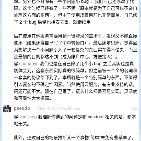
熟。另外也不排除有一些小问题小 bug ，我们自己还修改了代
码，这个时候已经有了一些不满（原本就是为了自己可以不亲自
处理这方面的东西），但由于使用场景目前也非常简单，自己修
了 2 个 bug 后倒也相安无事，就继续用。
后在使用其他服务需要用到一键登录的需求时，发现又不能直接
使用（结果还得自己写了个中转接口）。最后痛定思痛，觉得因
为想解决一个小问题引入了一套复杂的东西实在得不偿失，而且
连最初的目的都达不到（成为账户中心，方便接入）。
@
xiaohanyu
我们也是在自己修了几个小 bug 之后其实也是真
切体会到，这套东西实际真的很简单，但之前被一个个的名词和
一套套的协议给吓到了。本质就是一个特别简单的东西，不值得
引入复杂的不确定性因素。当然使用云服务，有专业支持的话，
问题可能不大。现在自己写了，接入什么都很容易实现，灵活度
和可靠性大大提高。
pseudo
May 10, 2024 via iPhone
18
@
nicoljiang
我理解你遇到的问题是和 casdoor 相关的哈，和本
帖无关。
此外，通过自己的场景推断某一个事物“简单”未免有些草率了。