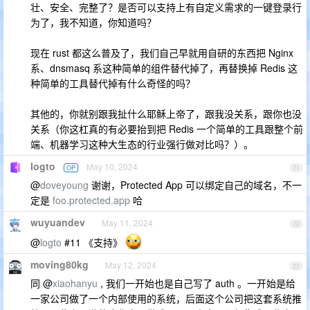
壮、安全、完整了？是否可以支持上有自定义需求的一键登录行
为了，我不知道，你知道吗？
现在 rust 都这么普及了，我们自己早就用自研的东西把 Nginx
系、dnsmasq 系这种简单的组件替代掉了，再替换掉 Redis 这
种简单的工具替代掉有什么奇怪的吗？
其他的，你就别跟我扯什么耶稣上帝了，跟我没关系，跟你也没
关系（你这杠真的有必要抬到把 Redis 一个简单的工具跟整个前
端、机器学习这种大生态的行业强行做对比吗？）。
logto
May 10, 2024
OP
21
@
doveyoung
谢谢，Protected App 可以绑定自己的域名，不一
定是
foo.protected.app
哈
wuyuandev
May 11, 2024
22
@
logto
#11 《支持》
moving80kg
May 12, 2024
23
同 @
xiaohanyu
, 我们一开始也是自己写了 auth 。一开始是给
一家公司做了一个内部使用的系统，后面这个公司把这套系统推