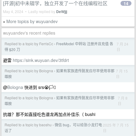
[开源]初中未辍学，独立开发了一个在线编程社区
14
May 4, 2024 • Lastly replied by
DeWjjj
More topics by wuyuandev
»
wuyuandev's recent replies
Replied to a topic by FerrisCc
FreeModel 中转站 注册并且充值 各
7 月 24
›
日
得 $20 刀
避雷
https://sink.wuyuan.dev/3tfdrt
Replied to a topic by Bologna
如果有家族遗传脱发应尽早使用非那
7 月 15
›
日
雄胺
@
Bologna
快进到 srs😭🏳️‍⚧️
Replied to a topic by Bologna
如果有家族遗传脱发应尽早使用非那
7 月 8
›
日
雄胺
抗雄？那不如直接吃色谱龙再加点补佳乐（ bushi
Replied to a topic by baoshu
微信 bug，可以给张小龙打电
2025 年 7 月 15
›
日
话了