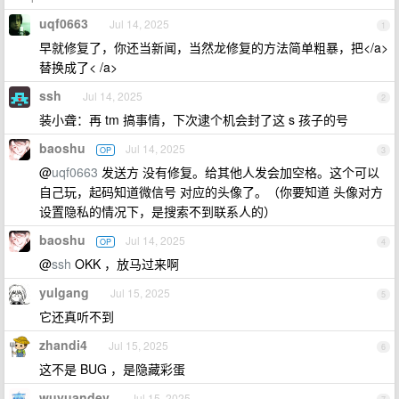
uqf0663
Jul 14, 2025
1
早就修复了，你还当新闻，当然龙修复的方法简单粗暴，把</a>
替换成了< /a>
ssh
Jul 14, 2025
2
装小聋：再 tm 搞事情，下次逮个机会封了这 s 孩子的号
baoshu
Jul 14, 2025
OP
3
@
uqf0663
发送方 没有修复。给其他人发会加空格。这个可以
自己玩，起码知道微信号 对应的头像了。（你要知道 头像对方
设置隐私的情况下，是搜索不到联系人的）
baoshu
Jul 14, 2025
OP
4
@
ssh
OKK ，放马过来啊
yulgang
Jul 15, 2025
5
它还真听不到
zhandi4
Jul 15, 2025
6
这不是 BUG ，是隐藏彩蛋
wuyuandev
Jul 15, 2025