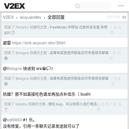
V2EX
wuyuandev
全部回复
回复总数
33
›
›
回复了 FerrisCc 创建的主题
FreeModel 中转站 注册并且充值 各得
7 月 24
›
日
$20 刀
避雷
https://sink.wuyuan.dev/3tfdrt
回复了 Bologna 创建的主题
如果有家族遗传脱发应尽早使用非那雄
7 月 15
›
日
胺
@
Bologna
快进到 srs😭🏳️‍⚧️
回复了 Bologna 创建的主题
如果有家族遗传脱发应尽早使用非那雄
7 月 8
›
日
胺
抗雄？那不如直接吃色谱龙再加点补佳乐（ bushi
回复了 baoshu 创建的主题
微信 bug，可以给张小龙打电话
2025 年 7 月 15
›
日
了
@
uqf0663
#1 乐。
没有修复，引用一条聊天记录发送就可以了