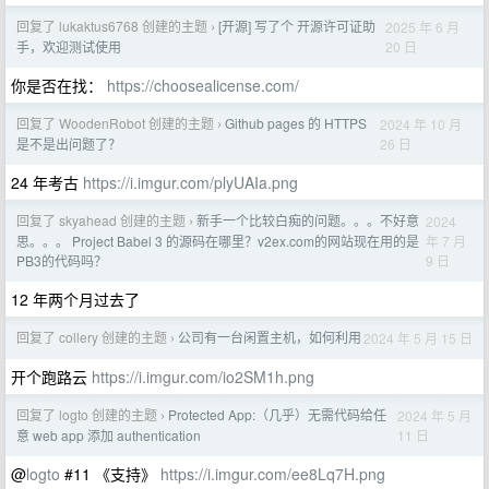
回复了 lukaktus6768 创建的主题
[开源] 写了个 开源许可证助
2025 年 6 月
›
20 日
手，欢迎测试使用
你是否在找：
https://choosealicense.com/
回复了 WoodenRobot 创建的主题
Github pages 的 HTTPS
2024 年 10 月
›
26 日
是不是出问题了？
24 年考古
https://i.imgur.com/plyUAIa.png
回复了 skyahead 创建的主题
新手一个比较白痴的问题。。。不好意
2024
›
年 7 月
思。。。 Project Babel 3 的源码在哪里？v2ex.com的网站现在用的是
9 日
PB3的代码吗？
12 年两个月过去了
回复了 collery 创建的主题
公司有一台闲置主机，如何利用
2024 年 5 月 15 日
›
开个跑路云
https://i.imgur.com/io2SM1h.png
回复了 logto 创建的主题
Protected App:（几乎）无需代码给任
2024 年 5 月
›
11 日
意 web app 添加 authentication
@
logto
#11 《支持》
https://i.imgur.com/ee8Lq7H.png