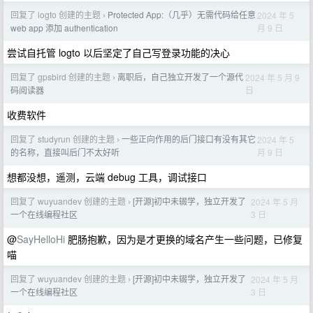
回复了 logto 创建的主题
Protected App:（几乎）无需代码给任意
2024 年 5
›
月 9 日
web app 添加 authentication
尝试自托管 logto 以后坚定了自己写登录功能的决心
回复了 gpsbird 创建的主题
离职后，自己独立开发了一个源代
2024 年 5 月 9
›
日
码阅读器
收费软件
回复了 studyrun 创建的主题
一些正向作用的后门接口有没有其它
2024 年 5
›
月 9 日
的名称，直接叫后门不太好听
想都没想，遥测，云端 debug 工具，调试接口
回复了 wuyuandev 创建的主题
[开源]初中未辍学，独立开发了
2024 年 5 月
›
3 日
一个在线编程社区
@
SayHelloHi
肥肠抱歉，因为是才更换的域名产生一些问题，已修复
喵
回复了 wuyuandev 创建的主题
[开源]初中未辍学，独立开发了
2024 年 5 月
›
3 日
一个在线编程社区