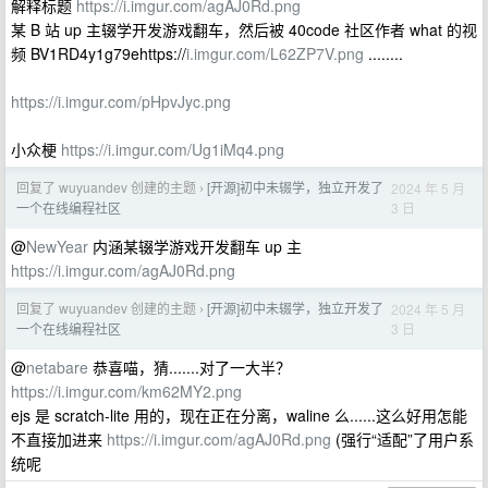
解释标题
https://i.imgur.com/agAJ0Rd.png
某 B 站 up 主辍学开发游戏翻车，然后被 40code 社区作者 what 的视
频 BV1RD4y1g79ehttps://
i.imgur.com/L62ZP7V.png
........
https://i.imgur.com/pHpvJyc.png
小众梗
https://i.imgur.com/Ug1iMq4.png
回复了 wuyuandev 创建的主题
[开源]初中未辍学，独立开发了
2024 年 5 月
›
3 日
一个在线编程社区
@
NewYear
内涵某辍学游戏开发翻车 up 主
https://i.imgur.com/agAJ0Rd.png
回复了 wuyuandev 创建的主题
[开源]初中未辍学，独立开发了
2024 年 5 月
›
3 日
一个在线编程社区
@
netabare
恭喜喵，猜.......对了一大半？
https://i.imgur.com/km62MY2.png
ejs 是 scratch-lite 用的，现在正在分离，waline 么......这么好用怎能
不直接加进来
https://i.imgur.com/agAJ0Rd.png
(强行“适配”了用户系
统呢