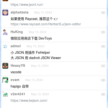
https://www.jsont.run/
alpha4zeta
May 13, 2024
54
如果使用 Raycast, 推荐这个 👉
https://www.raycast.com/HerbertLu/json-editor
HuKing
May 13, 2024
55
微软应用商店下载 DevToys
admol
May 13, 2024
56
小 JSON 用插件 FeHelper
大 JSON 用 dadroit JSON Viewer
HeasyYS
May 13, 2024
57
vscode
evam
May 13, 2024
58
hapigo 自带
v2er4241
May 13, 2024
59
https://www.bejson.com/