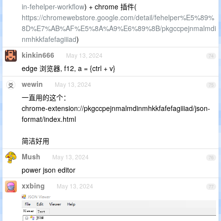
in-fehelper-workflow
) + chrome 插件(
https://chromewebstore.google.com/detail/fehelper%E5%89%
8D%E7%AB%AF%E5%8A%A9%E6%89%8B/pkgccpejnmalmdi
nmhkkfafefagiiiad
)
kinkin666
May 13, 2024
74
edge 浏览器, f12, a = {ctrl + v}
wewin
May 13, 2024
75
一直用的这个：
chrome-extension://pkgccpejnmalmdinmhkkfafefagiiiad/json-
format/index.html
简洁好用
Mush
May 13, 2024
76
power json editor
xxbing
May 13, 2024
77