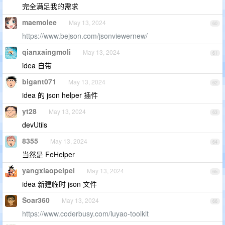
完全满足我的需求
maemolee
May 13, 2024
60
https://www.bejson.com/jsonviewernew/
qianxaingmoli
May 13, 2024
61
idea 自带
bigant071
May 13, 2024
62
idea 的 json helper 插件
yt28
May 13, 2024
63
devUtils
8355
May 13, 2024
64
当然是 FeHelper
yangxiaopeipei
May 13, 2024
65
idea 新建临时 json 文件
Soar360
May 13, 2024
66
https://www.coderbusy.com/luyao-toolkit