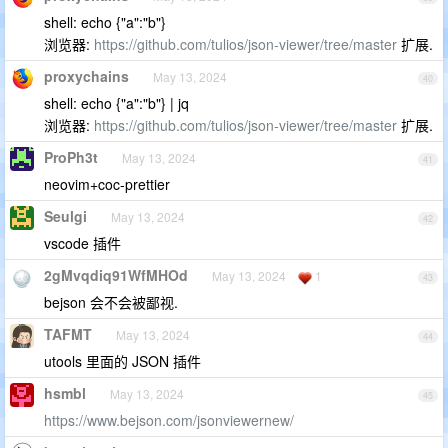
shell: echo {"a":"b"}
浏览器:
https://github.com/tulios/json-viewer/tree/master
扩展.
proxychains
May 13, 2024
40
shell: echo {"a":"b"} | jq
浏览器:
https://github.com/tulios/json-viewer/tree/master
扩展.
ProPh3t
May 13, 2024
41
neovim+coc-prettier
Seulgi
May 13, 2024
42
vscode 插件
2gMvqdiq91WfMHOd
May 13, 2024
1
43
bejson 会不会被鄙视.
TAFMT
May 13, 2024
44
utools 里面的 JSON 插件
hsmbl
May 13, 2024
45
https://www.bejson.com/jsonviewernew/