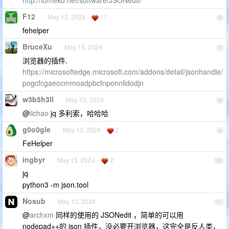
http://tomeko.net/software/JSONedit/
F12
May 13, 2024
11
6
fehelper
BruceXu
May 13, 2024
7
浏览器的插件.
https://microsoftedge.microsoft.com/addons/detail/jsonhandle/
pogcfcgaeocmmoadpbcfnponnlidodjn
w3b5h3ll
May 13, 2024
8
@
lichao
jq 多利索，哈哈哈
g0o0gle
May 13, 2024
2
9
FeHelper
ingbyr
May 13, 2024
2
10
jq
python3 -m json.tool
Nosub
May 13, 2024
11
@
archxm
同样的使用的 JSONedit ，简单的可以用
nodepad++的 json 插件，没必要开浏览器，这完全是反人类，