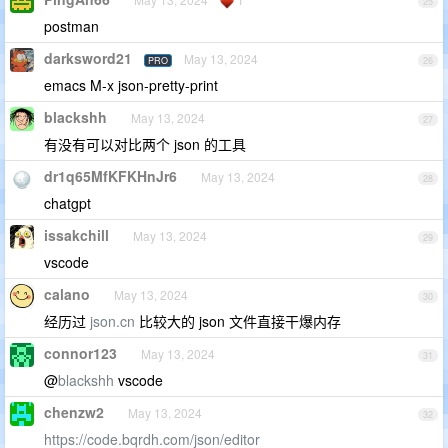
25
postman
darksword21
May 13, 2024
PRO
26
emacs M-x json-pretty-print
blackshh
May 13, 2024
27
有没有可以对比两个 json 的工具
dr1q65MfKFKHnJr6
May 13, 2024
28
chatgpt
issakchill
May 13, 2024
29
vscode
calano
May 13, 2024
30
经历过
json.cn
比较大的 json 文件直接干爆内存
connor123
May 13, 2024
31
@
blackshh
vscode
chenzw2
May 13, 2024
32
https://code.bqrdh.com/json/editor