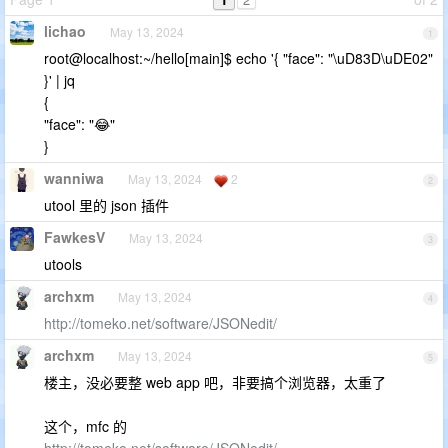
lichao
May 13, 2024
1
root@localhost:~/hello[main]$ echo '{ "face": "\uD83D\uDE02"
}' | jq
{
"face": "😂"
}
wanniwa
May 13, 2024
2
2
utool 里的 json 插件
FawkesV
May 13, 2024
3
utools
archxm
May 13, 2024
4
http://tomeko.net/software/JSONedit/
archxm
May 13, 2024
5
楼主，没必要整 web app 吧，非要搞个浏览器，太重了
这个，mfc 的