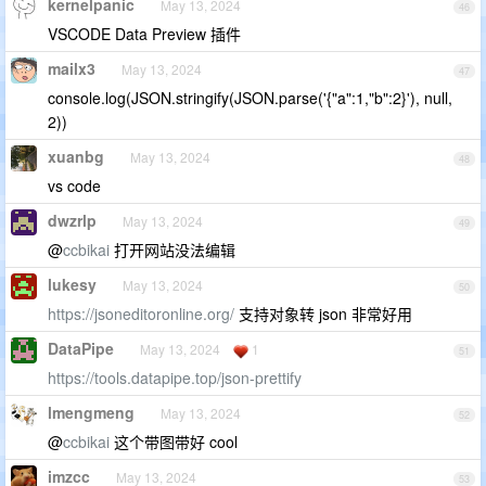
kernelpanic
May 13, 2024
46
VSCODE Data Preview 插件
mailx3
May 13, 2024
47
console.log(JSON.stringify(JSON.parse('{"a":1,"b":2}'), null,
2))
xuanbg
May 13, 2024
48
vs code
dwzrlp
May 13, 2024
49
@
ccbikai
打开网站没法编辑
lukesy
May 13, 2024
50
https://jsoneditoronline.org/
支持对象转 json 非常好用
DataPipe
May 13, 2024
1
51
https://tools.datapipe.top/json-prettify
lmengmeng
May 13, 2024
52
@
ccbikai
这个带图带好 cool
imzcc
May 13, 2024
53