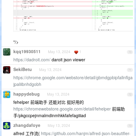
"/>
kqq19930511
May 13, 2024
1
70
https://dadroit.com/
daroit json viewer
SekiBetu
May 13, 2024
71
https://chrome.google.com/webstore/detail/gbmdgpbipfallnflga
jpaliibnhdgobh
happydebug
May 13, 2024
72
fehelper 前端助手 还能对比 挺好用的
https://chromewebstore.google.com/detail/fehelper
前端助
手/pkgccpejnmalmdinmhkkfafefagiiiad
zhangdafoye
May 13, 2024
73
alfred 工作流(
https://github.com/hanjm/alfred-json-beautifier-