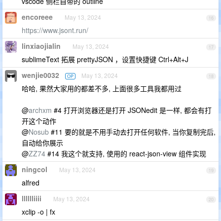
vscode 侧栏自带的 outline
encoreee
May 13, 2024
16
https://www.jsont.run/
linxiaojialin
May 13, 2024
17
sublimeText 拓展 prettyJSON ，设置快捷键 Ctrl+Alt+J
wenjie0032
May 13, 2024
OP
18
哈哈, 果然大家用的都差不多, 上面很多工具我都用过
@
archxm
#4 打开浏览器还是打开 JSONedit 是一样, 都会有打
开这个动作
@
Nosub
#11 要的就是不用手动去打开任何软件, 当你复制完后,
自动给你展示
@
ZZ74
#14 我这个就支持, 使用的 react-json-view 组件实现
ningcol
May 13, 2024
19
alfred
lllllliiii
May 13, 2024
20
xclip -o | fx