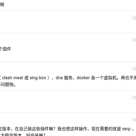
啊
1
1
各个固件
1
lash meat 或 sing-box ）、dns 服务、docker 各一个虚拟机。再也不
定等问题啦。
1
1
版本，在自己装这些插件嘛？我也想这样操作，现在需要的就是 ssrp ，
用了官方稳定版本，好安装嘛？