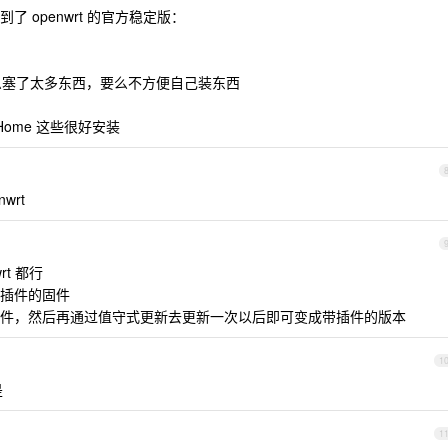
 openwrt 的官方稳定版：
要么塞了太多东西，要么不方便自己装东西
dHome 这些很好安装
wrt
rt 都行
插件的固件
件，然后再通过值守式更新去更新一次以后即可变成带插件的版本
1
是
1