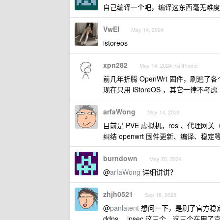
自己编译一个吧，编译这东西毫无难度
VwEI
May 14, 2024
istoreos
xpn282
May 14, 2024 via iPhone
前几年折腾 OpenWrt 固件，刷遍了
现在只用 iStoreOS ，其它一律不考虑
arfaWong
May 14, 2024
目前是 PVE 虚拟机，ros 、代理网关（ c
纠结 openwrt 固件更新、编译、稳
burndown
May 20, 2024
@
arfaWong
详细讲讲？
zhjh0521
Sep 18, 2025
@
panlatent
想问一下，是刷了官方稳定
ddns ，ipsec 这三个。这三个在