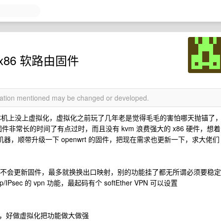
t x86 软路由固件
rmation mentioned may be changed or developed.
接装在实体机上没上虚拟化，虚拟化之前玩了几年老是觉得毛毛的害怕哪天抛锚了
的固件非常长的时间了有点过时，而且没有 kvm 浪费强大的 x86 硬件，想着
的机器，顺带升级一下 openwrt 的固件，把现在需求也更新一下，求大佬们
年都不会更新固件，最多就换换出口映射，别的功能挂了都无所谓必须要稳定
Psec 的 vpn 功能，最起码有个 softEther VPN 可以设置
l 的，好做虚拟化把功能做大做强