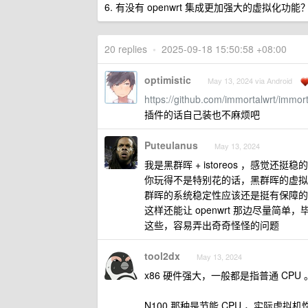
6. 有没有 openwrt 集成更加强大的虚拟化
20 replies
•
2025-09-18 15:50:58 +08:00
optimistic
May 13, 2024 via Android
https://github.com/immortalwrt/immort
插件的话自己装也不麻烦吧
Puteulanus
May 13, 2024
我是黑群晖 + istoreos ，感觉还挺稳的
你玩得不是特别花的话，黑群晖的虚拟机
群晖的系统稳定性应该还是挺有保障的
这样还能让 openwrt 那边尽量简单
这些，容易弄出奇奇怪怪的问题
tool2dx
May 13, 2024
x86 硬件强大，一般都是指普通 CPU 
N100 那种是节能 CPU ，实际虚