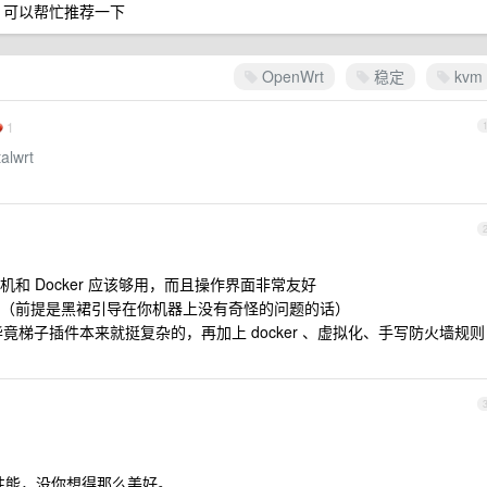
功能？可以帮忙推荐一下
OpenWrt
稳定
kvm
1
alwrt
和 Docker 应该够用，而且操作界面非常友好
（前提是黑裙引导在你机器上没有奇怪的问题的话）
，毕竟梯子插件本来就挺复杂的，再加上 docker 、虚拟化、手写防火墙规则
。
拟机性能，没你想得那么美好。