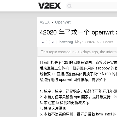
V2EX
OpenWrt
›
42020 年了求一个 openwr
bawanag
·
May 13, 2024
· 5331 views
This topic created in 816 days ago, the info
目前用的是 j4125 的 x86 软路由，直
后来直接上实体机，但是现在用的 sirdpboy 
趁着双 11 直接把这台实体机换了搞个 N100 
给点好用的 openwrt 固件推荐，需求如下：
1. 稳定，稳定，还是稳定，搞好了可能好几
2. 本着方便苹果设备 vpn 回家，最好带支持 L2tp/I
3. 带动态 ip 检测和更新域名 ip
4. 扶墙这没得说
5. 本着不浪费的原则，最好是带着 kvm_inte