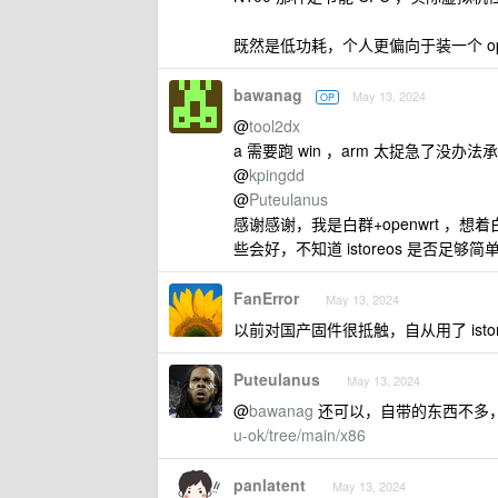
既然是低功耗，个人更偏向于装一个 open
bawanag
May 13, 2024
OP
@
tool2dx
a 需要跑 win ，arm 太捉急了没办
@
kpingdd
@
Puteulanus
感谢感谢，我是白群+openwrt ，想
些会好，不知道 istoreos 是否足够简
FanError
May 13, 2024
以前对国产固件很抵触，自从用了 istor
Puteulanus
May 13, 2024
@
bawanag
还可以，自带的东西不多
u-ok/tree/main/x86
panlatent
May 13, 2024