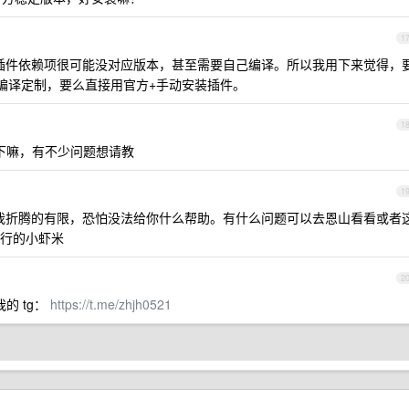
1
插件依赖项很可能没对应版本，甚至需要自己编译。所以我用下来觉得，
要么自己编译定制，要么直接用官方+手动安装插件。
1
 私聊下嘛，有不少问题想请教
1
是我折腾的有限，恐怕没法给你什么帮助。有什么问题可以去恩山看看或者
行的小虾米
2
的 tg：
https://t.me/zhjh0521