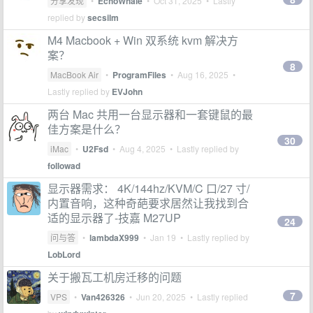
分享发现
•
EchoWhale
•
Oct 31, 2025
• Lastly
replied by
secsilm
M4 Macbook + Win 双系统 kvm 解决方
案？
8
MacBook Air
•
ProgramFiles
•
Aug 16, 2025
•
Lastly replied by
EVJohn
两台 Mac 共用一台显示器和一套键鼠的最
佳方案是什么？
30
iMac
•
U2Fsd
•
Aug 4, 2025
• Lastly replied by
followad
显示器需求： 4K/144hz/KVM/C 口/27 寸/
内置音响，这种奇葩要求居然让我找到合
适的显示器了-技嘉 M27UP
24
问与答
•
lambdaX999
•
Jan 19
• Lastly replied by
LobLord
关于搬瓦工机房迁移的问题
7
VPS
•
Van426326
•
Jun 20, 2025
• Lastly replied