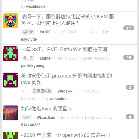
by
wozhidaole
请问一下，服务器虚拟化出来的小 KVM 服
务器，如何防止别人滥用？
11
程序员
•
Int100
•
Jul 19, 2024
• Lastly replied by
julyclyde
一年 88T， PVE+Btrfs+Win 到底在干嘛
26
问与答
•
Lighfer
•
Jul 19, 2024
• Lastly replied by
patrickyoung
移动宽带使用 proxmox 分配内网虚拟机的
ipv6 问题
3
1
宽带症候群
•
ymgswx
•
Jun 12, 2024
•
Lastly replied by
wcloudme
如何优化 kvm 的硬盘 io
4
KVM
•
WizardLeo
•
Jun 6, 2024
• Lastly replied by
514146235
42020 年了求一个 openwrt x86 软路由固