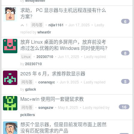
by
windywinter
求助， PC 显示器与主机远程连接有什么
方案？
6
1
问与答
•
nijia1161
•
Jun 17, 2025
• Lastly
replied by
wheat0r
放弃 Linux 桌面的多屏用户，放弃前没考
虑过怎么优雅的和 Windows 同时使用吗?
8
Linux
•
20230710
•
Jun 11, 2025
• Lastly replied
by
20230710
2025 年 6 月，求推荐款显示器
5
问与答
•
conanqyc
•
Jun 9, 2025
• Lastly replied
by
gzlock
Mac+win 使用同一套键鼠求教
16
问与答
•
songszw
•
May 8, 2025
• Lastly replied by
pckillers
想买个显示器，但是目前发现市面上居然
没有匹配我需求的产品