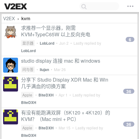
V2EX
kvm
›
求推荐一个显示器，刚需
KVM+TypeC65W 以上反向充电
6
显示器
•
LobLord
•
Jun 2
• Lastly replied by
LobLord
studio display 连接 mac 和 windows
问与答
•
liujan
•
Mar 26
分享下 Studio Display XDR Mac 和 Win
几乎满血的切换方案
36
Apple
•
BiteDXH
•
Apr 1
• Lastly replied by
BiteDXH
有没有能跑满双屏（5K120 + 4K120）的
KVM？（Mac mini + PC）
36
Apple
•
BiteDXH
•
Mar 15
• Lastly replied by
BiteDXH