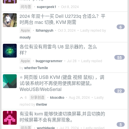
问与答
•
supergeek1
•
Oct 8, 2024
2024 年双十一买 Dell U2723q 合适么？平
时两台 mac 切换, KVM 刚需
6
Apple
•
lizhangyuh
•
Oct 3, 2024
• Lastly replied by
moudy
各位有没有用雷鸟 U8 显示器的，怎么
样？
55
Apple
•
bugprogrammer
•
Jul 28
• Lastly replied
by
whetherTsmile
⭐ 网页版 USB KVM (键盘 视频 鼠标) ，调
试/装系统时不再使用便携屏和键鼠。
WebUSB/WebSerial
22
6
分享创造
•
kkocdko
•
Aug 26, 2024
• Lastly
replied by
thetbw
有没有 kvm 能够快速切换屏幕,并且切换的
时候屏幕不会有黑屏现象。
5
问与答
•
wozhidaole
•
Jul 23, 2024
• Lastly replied