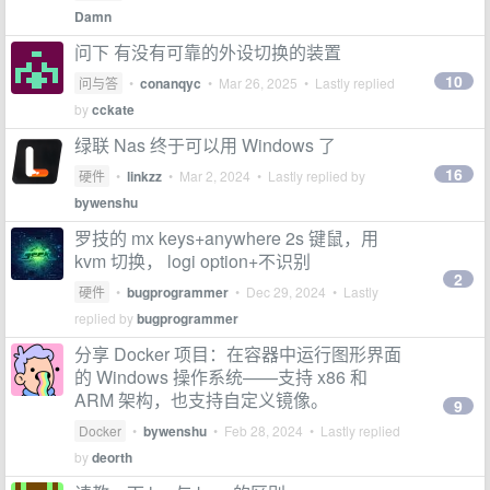
Damn
问下 有没有可靠的外设切换的装置
10
问与答
•
conanqyc
•
Mar 26, 2025
• Lastly replied
by
cckate
绿联 Nas 终于可以用 Windows 了
16
硬件
•
linkzz
•
Mar 2, 2024
• Lastly replied by
bywenshu
罗技的 mx keys+anywhere 2s 键鼠，用
kvm 切换， logi option+不识别
2
硬件
•
bugprogrammer
•
Dec 29, 2024
• Lastly
replied by
bugprogrammer
分享 Docker 项目：在容器中运行图形界面
的 Windows 操作系统——支持 x86 和
ARM 架构，也支持自定义镜像。
9
Docker
•
bywenshu
•
Feb 28, 2024
• Lastly replied
by
deorth