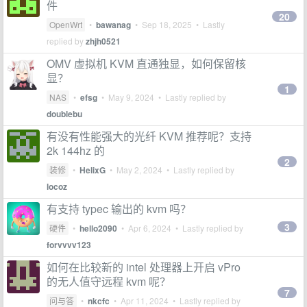
件
20
OpenWrt
•
bawanag
•
Sep 18, 2025
• Lastly
replied by
zhjh0521
OMV 虚拟机 KVM 直通独显，如何保留核
显？
1
NAS
•
efsg
•
May 9, 2024
• Lastly replied by
doublebu
有没有性能强大的光纤 KVM 推荐呢？支持
2k 144hz 的
2
装修
•
HelixG
•
May 2, 2024
• Lastly replied by
locoz
有支持 typec 输出的 kvm 吗？
3
硬件
•
hello2090
•
Apr 6, 2024
• Lastly replied by
forvvvv123
如何在比较新的 intel 处理器上开启 vPro
的无人值守远程 kvm 呢？
7
问与答
•
nkcfc
•
Apr 11, 2024
• Lastly replied by