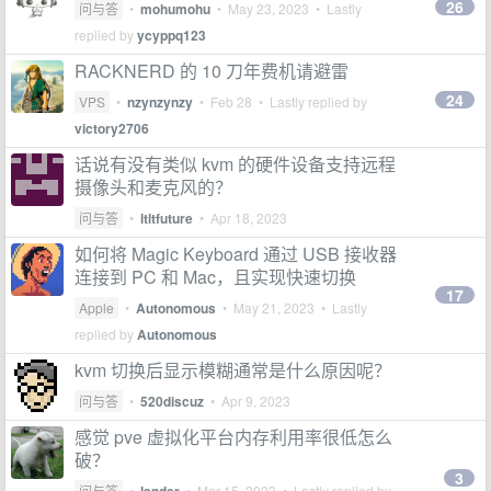
26
问与答
•
mohumohu
•
May 23, 2023
• Lastly
replied by
ycyppq123
RACKNERD 的 10 刀年费机请避雷
24
VPS
•
nzynzynzy
•
Feb 28
• Lastly replied by
victory2706
话说有没有类似 kvm 的硬件设备支持远程
摄像头和麦克风的？
问与答
•
ltltfuture
•
Apr 18, 2023
如何将 Magic Keyboard 通过 USB 接收器
连接到 PC 和 Mac，且实现快速切换
17
Apple
•
Autonomous
•
May 21, 2023
• Lastly
replied by
Autonomous
kvm 切换后显示模糊通常是什么原因呢？
问与答
•
520discuz
•
Apr 9, 2023
感觉 pve 虚拟化平台内存利用率很低怎么
破？
3
问与答
•
•
Mar 15, 2023
• Lastly replied by