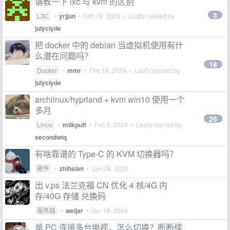
请教一下 lxc 与 kvm 的区别
3
LXC
•
yrjjun
•
Feb 18, 2024
• Lastly replied by
julyclyde
把 docker 中的 debian 当虚拟机使用有什
么潜在问题吗？
18
Docker
•
mmr
•
Feb 18, 2024
• Lastly replied by
julyclyde
archlinux/hyprland + kvm win10 使用一个
多月
26
Linux
•
milkpuff
•
Feb 5, 2024
• Lastly replied by
secondwtq
有啥靠谱的 Type-C 的 KVM 切换器吗？
硬件
•
zhihsian
•
Jan 25, 2024
出 v.ps 法兰克福 CN 优化 4 核/4G 内
存/40G 存储 兑换码
服务器
•
weijar
•
Jan 19, 2024
单 PC 连接多台电视，怎么切换？断断续