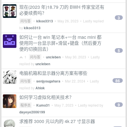
现在(2023 年)18.79 刀的 BWH 传家宝还有
必要续费吗？
3
问与答
•
kikoo3313
•
May 26, 2023
• Lastly replied
by
kikoo3313
如何让一台 win 笔记本+一台 mac mini 都
使用同一台显示屏+滑鼠+键盘（然后要方
便的切换回去）
5
1
问与答
•
uncleben
•
May 30, 2023
• Lastly
replied by
uncleben
电脑机箱和显示器分离方案有哪些
86
问与答
•
senjyougahara
•
Mar 22, 2024
• Lastly
replied by
Ahiok
如何学习虚拟化相关技术？
9
程序员
•
Kumo31
•
May 7, 2023
• Lastly replied by
dayeye2006199
求推荐 3000 元以内的 4k 27 寸显示器