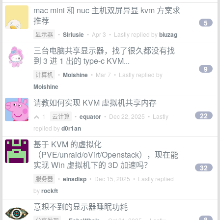
mac mini 和 nuc 主机双屏异显 kvm 方案求
推荐
5
显示器
•
Siriusie
•
Apr 3
• Lastly replied by
biuzag
三台电脑共享显示器，找了很久都没有找
到 3 进 1 出的 type-c KVM...
9
计算机
•
Moishine
•
Mar 7
• Lastly replied by
Moishine
请教如何实现 KVM 虚拟机共享内存
22
1
云计算
•
equator
•
Dec 22, 2025
• Lastly
replied by
d0r1an
基于 KVM 的虚拟化
（PVE/unraid/oVirt/Openstack），现在能
实现 Win 虚拟机下的 3D 加速吗？
32
服务器
•
einsdisp
•
Dec 15, 2025
• Lastly replied
by
rockft
意想不到的显示器睡眠功耗
8