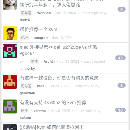
续研究半年多了，求大佬思路
9
问与答
•
WenSan
•
Jan 15, 2024
• Lastly replied by
dude4
帮忙推荐一个 kvm
KVM
•
zongren
•
Jan 13, 2024
mac 外接显示器 dell u2723qe vs 优派
vg2481
45
1
硬件
•
Arch3r
•
Jul 31, 2024
• Lastly replied
by
thorby
有这样一款设备，你是否有购买的意愿
8
问与答
•
ntdll
•
Oct 23, 2023
• Lastly replied by
gam2046
有没有支持 4k 60hz 的 kvm 推荐
10
硬件
•
clintme
•
May 6, 2025
• Lastly replied by
cckate
[求助贴] kvm 如何配置虚拟网卡