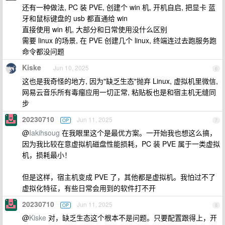
还有一种做法, PC 装 PVE, 创建个 win 机, 开机自启, 把显卡 蓝
牙和鼠标键盘的 usb 都直通给 win
直接使用 win 机, 大部分和日常使用没什么区别
需要 linux 的场景, 在 PVE 创建几个 linux, 终端连过去跑服务跑
命令都没问题
Kiske
Jun 10, 2025
6
这也是我奇怪的地方, 因为"缺乏生态"抛弃 Linux, 虚拟机里微信,
网易云音乐所有毒瘤应用一切正常, 粘贴板也是和宿主机无缝同
步
20230710
Jun 11, 2025
OP
7
@
Iakihsoug
在我眼里这个是最优方案。一开始我也想这么搞，
因为我比较在意虚拟机磁盘性能损耗，PC 装 PVE 属于一类虚拟
机，损耗最小！
但是这样，宿主机变成 PVE 了，其他都是虚拟机。我怕过不了
虚拟化特征，有些日常会用到的软件打不开
20230710
Jun 11, 2025
OP
8
@
Kiske
对，缺乏生态这个根本不是问题。只要配置跟得上，开