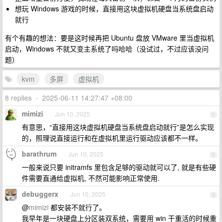
想玩 Windows 游戏的时候，直接用这块虚拟机硬盘当系统盘启动
就行
有个有趣的想法：要是这时候再把 Ubuntu 盘放 VMware 里当虚拟机
启动，Windows 不就又变主系统了吗哈哈（没试过，不过应该没问
题）
kvm
多屏
虚拟机
8 replies
•
2025-06-11 14:27:47 +08:00
mimizi
Jun 10, 2025
1
有意思，“直接用这块虚拟机硬盘当系统盘启动就行”是怎么实现
的，照理说直接运行和在虚拟机里运行驱动应该都不一样。
barathrum
Jun 10, 2025
2
一般来说只要 initramfs 里包含足够的驱动就可以了, 就是有些硬
件需要直通给虚拟机, 不然可能影响正常使用.
debuggerx
Jun 10, 2025
3
@
mimizi
都安装不就行了。
我早年是一块硬盘上分区装双系统，需要用 win 干重活的时候重