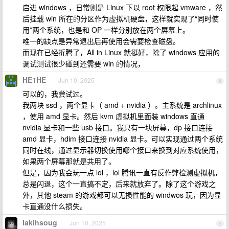
启进 windows ，日常则是 Linux 下以 root 权限起 vmware ，然
后挂载 win 所在的分区作为虚拟机硬盘，这样就实现了“同时使
用”两个系统，也是和 OP 一样分别放在两个屏幕上。
唯一的缺点是异常退出后再使用会需要检查磁盘。
而现在已经折腾了，All in Linux 就挺好，除了 windows 应用的
调试测试很少碰到还需要 win 的情况，
HE1HE
Jun 10, 2025
4
可以的，我尝试过。
我两块 ssd ，两个显卡（ amd + nvidia ）。主系统是 archlinux
，使用 amd 显卡。然后 kvm 虚拟机里面装 windows 直通
nvidia 显卡和一些 usb 接口。我只有一块屏幕，dp 接口连接
amd 显卡，hdim 接口连接 nvidia 显卡。可以实现通过两个系统
同时在线，通过显示器切换使用哪个接口来换到对应系统使用，
如果两个屏幕那就是共用了。
但是，因为我会玩一点 lol ，lol 腾讯一直有反作弊检测虚拟机，
总是闪退，这个一直搞不定，后来就放弃了。除了这个游戏之
外，其他 steam 的游戏都可以无损性能的 windwos 玩，因为显
卡直通没什么损失。
Iakihsoug
Jun 10, 2025
5