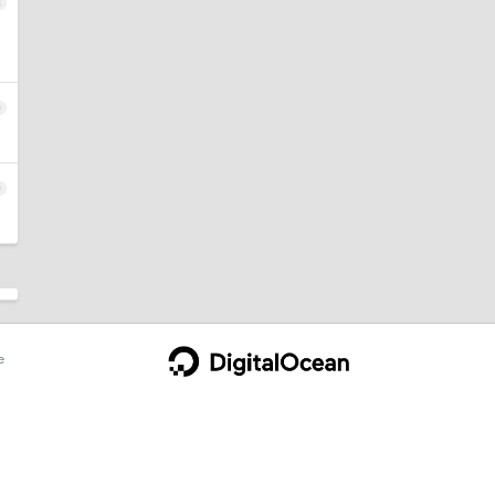
8
9
0
e