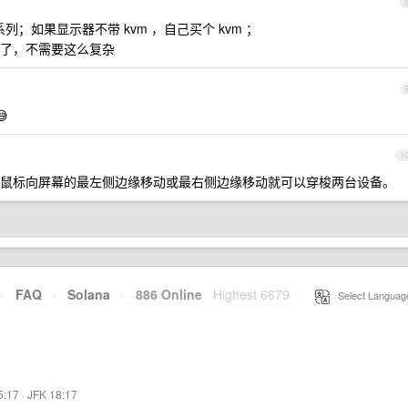
u 系列；如果显示器不带 kvm ，自己买个 kvm ；
了，不需要这么复杂

1
鼠标向屏幕的最左侧边缘移动或最右侧边缘移动就可以穿梭两台设备。
·
FAQ
·
Solana
·
886 Online
Highest 6679
·
Select Languag
5:17
·
JFK 18:17