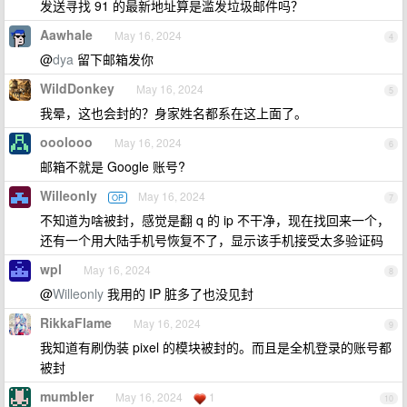
发送寻找 91 的最新地址算是滥发垃圾邮件吗？
Aawhale
May 16, 2024
4
@
dya
留下邮箱发你
WildDonkey
May 16, 2024
5
我晕，这也会封的？身家姓名都系在这上面了。
ooolooo
May 16, 2024
6
邮箱不就是 Google 账号?
Willeonly
May 16, 2024
OP
7
不知道为啥被封，感觉是翻 q 的 ip 不干净，现在找回来一个，
还有一个用大陆手机号恢复不了，显示该手机接受太多验证码
wpl
May 16, 2024
8
@
Willeonly
我用的 IP 脏多了也没见封
RikkaFlame
May 16, 2024
9
我知道有刷伪装 pixel 的模块被封的。而且是全机登录的账号都
被封
mumbler
May 16, 2024
1
10