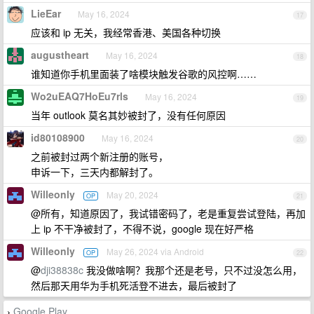
LieEar
May 16, 2024
17
应该和 ip 无关，我经常香港、美国各种切换
augustheart
May 16, 2024
18
谁知道你手机里面装了啥模块触发谷歌的风控啊……
Wo2uEAQ7HoEu7rls
May 16, 2024
19
当年 outlook 莫名其妙被封了，没有任何原因
id80108900
May 16, 2024
20
之前被封过两个新注册的账号，
申诉一下，三天内都解封了。
Willeonly
May 20, 2024
OP
21
@所有，知道原因了，我试错密码了，老是重复尝试登陆，再加
上 ip 不干净被封了，不得不说，google 现在好严格
Willeonly
May 26, 2024 via Android
OP
22
@
dji38838c
我没做啥啊？我那个还是老号，只不过没怎么用，
然后那天用华为手机死活登不进去，最后被封了
Google Play
›