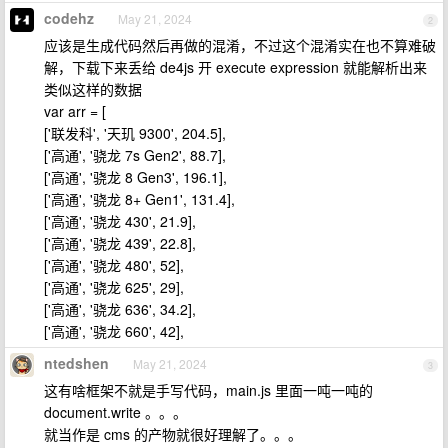
codehz
May 21, 2024
2
应该是生成代码然后再做的混淆，不过这个混淆实在也不算难破
解，下载下来丢给 de4js 开 execute expression 就能解析出来
类似这样的数据
var arr = [
['联发科', '天玑 9300', 204.5],
['高通', '骁龙 7s Gen2', 88.7],
['高通', '骁龙 8 Gen3', 196.1],
['高通', '骁龙 8+ Gen1', 131.4],
['高通', '骁龙 430', 21.9],
['高通', '骁龙 439', 22.8],
['高通', '骁龙 480', 52],
['高通', '骁龙 625', 29],
['高通', '骁龙 636', 34.2],
['高通', '骁龙 660', 42],
ntedshen
May 21, 2024
3
这有啥框架不就是手写代码，main.js 里面一吨一吨的
document.write 。。。
就当作是 cms 的产物就很好理解了。。。