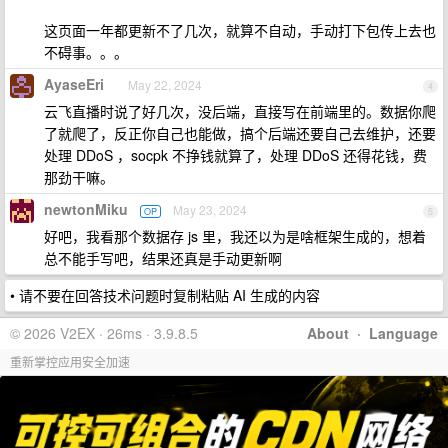
这页面一年都更新不了几次，就算不自动，手动打下包传上去也
不碍事。。。
AyaseEri
May 22, 2024
4
云飞直播时说了好几次，没后端，直接写在前端里的。数据你爬
了就爬了，反正你自己也能做，搞个后端还要自己去维护，还要
处理 DDoS ，socpk 不挣钱就算了，处理 DDoS 还得花钱，费
那劲干嘛。
newtonMiku
May 23, 2024
OP
5
好吧，我看那个数据存 js 里，我还以为是啥框架生成的，想着
总不能手写吧，结果还真是手动更新啊
• 请不要在回答技术问题时复制粘贴 AI 生成的内容
© 2026 V2EX · 26ms · 3.9.8.5
About
·
Language
重新掌控应用安全加速