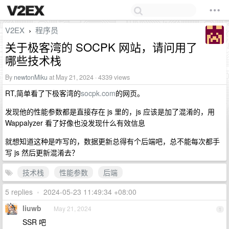
V2EX
程序员
›
关于极客湾的 SOCPK 网站，请问用了
哪些技术栈
By
newtonMiku
at May 21, 2024 · 4339 views
RT,简单看了下极客湾的
socpk.com
的网页。
发现他的性能参数都是直接存在 js 里的，js 应该是加了混淆的，用
Wappalyzer 看了好像也没发现什么有效信息
就想知道这种是咋写的，数据更新总得有个后端吧，总不能每次都手
写 js 然后更新混淆去？
技术栈
性能参数
后端
5 replies
•
2024-05-23 11:49:34 +08:00
liuwb
May 21, 2024
1
SSR 吧