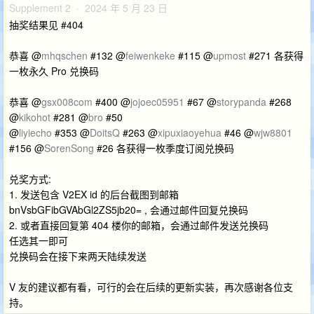
Supplement 2 · 2024 年 5 月 23 日
抽奖结果见 #404
恭喜 @
mhqschen
#132 @
feiwenkeke
#115 @
upmost
#271 各获得
一枚永久 Pro 兑换码
恭喜 @
gsx008com
#400 @
jojoec05951
#67 @
storypanda
#268
@
kikohot
#281 @
bro
#50
@
liyiecho
#353 @
DoitsQ
#263 @
xipuxiaoyehua
#46 @
wjw8801
#156 @
SorenSong
#26 各获得一枚季度订阅兑换码
兑奖方式:
1. 发送包含 V2EX id 的后台截图到邮箱
bnVsbGFibGVAbGl2ZS5jb20= , 会通过邮件回复兑换码
2. 或者直接回复第 404 楼你的邮箱，会通过邮件发送兑换码
任选其一即可
兑换码会在接下来两天陆续发送
V 友的建议都有看，可行的会在后续的更新实装，再次感谢各位支
持。