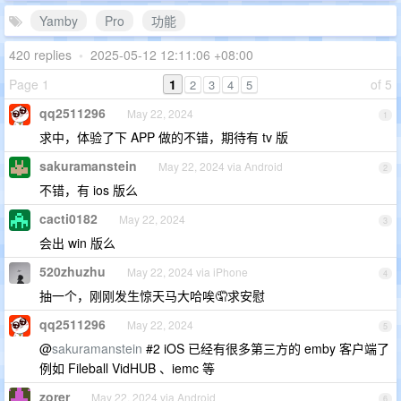
Yamby
Pro
功能
420 replies
•
2025-05-12 12:11:06 +08:00
Page 1
1
of 5
2
3
4
5
qq2511296
May 22, 2024
1
求中，体验了下 APP 做的不错，期待有 tv 版
sakuramanstein
May 22, 2024 via Android
2
不错，有 ios 版么
cacti0182
May 22, 2024
3
会出 win 版么
520zhuzhu
May 22, 2024 via iPhone
4
抽一个，刚刚发生惊天马大哈唉🤦求安慰
qq2511296
May 22, 2024
5
@
sakuramanstein
#2 iOS 已经有很多第三方的 emby 客户端了
例如 Fileball VidHUB 、iemc 等
zorer
May 22, 2024 via Android
6