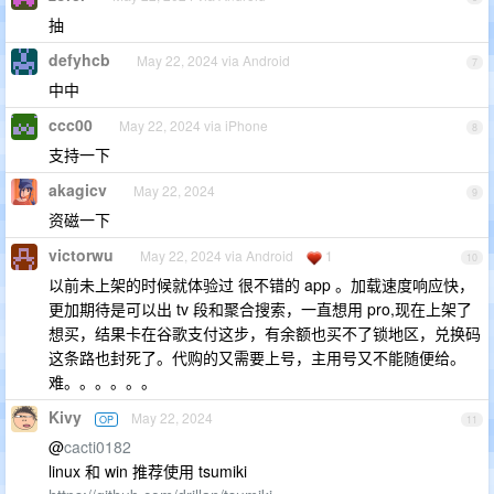
抽
defyhcb
May 22, 2024 via Android
7
中中
ccc00
May 22, 2024 via iPhone
8
支持一下
akagicv
May 22, 2024
9
资磁一下
victorwu
May 22, 2024 via Android
1
10
以前未上架的时候就体验过 很不错的 app 。加载速度响应快，
更加期待是可以出 tv 段和聚合搜索，一直想用 pro,现在上架了
想买，结果卡在谷歌支付这步，有余额也买不了锁地区，兑换码
这条路也封死了。代购的又需要上号，主用号又不能随便给。
难。。。。。。
Kivy
May 22, 2024
OP
11
@
cacti0182
linux 和 win 推荐使用 tsumiki