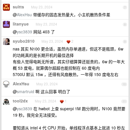
suitts
May 23, 2024
7
@
AlexHsu
带缓存的固态发热量大，小主机散热条件差
litanyue
May 23, 2024
8
@
ysc3839
网站 403 了
syubo2810
May 23, 2024
2
9
nas 其实 N100 更合适，虽然内存单通道，但这不是瓶颈，6w
的功耗真的是长期开机的最佳选择
有些人觉得电耗无所谓，其实仔细算算还挺贵的，6w 的一年大
概 53 度电，就算偶尔超超也能控制在 60 度电内
5700U 默认 15w ，还得有风扇散热，一年得 150 度电左右
AlexHsu
May 23, 2024
10
@
smartruid
啊 这么回事 明白了
tool2dx
May 23, 2024
1
11
@
ysc3839
在 hwbot 上查 superpi 1M 跑分用时，N100 竟然要
19 秒。我完全无法接受。
要知道从 intel 4 代 CPU 开始，单线程浮点基本上就进 10 秒左