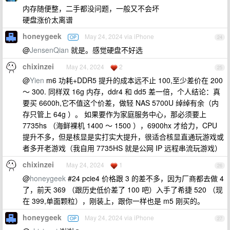
内存随便整，二手都没问题，一般又不会坏
硬盘涨价太离谱
honeygeek
May 24, 2024 via iPhone
OP
24
@
JensenQian
就是。感觉硬盘不好选
chixinzei
May 24, 2024
2
25
@
Yien
m6 功耗+DDR5 提升的成本远不止 100,至少差价在 200
～ 300. 同样双 16g 内存，ddr4 和 dd5 差一倍，个人结论：真
要买 6600h,它不值这个价差，做轻 NAS 5700U 绰绰有余（内
存只管上 64g ）。 如果要作为家庭服务中心，那必须要上
7735hs （海鲜裸机 1400 ～ 1500 ），6900hx 才给力，CPU
提升不多，但是核显是实打实大提升，很适合核显直通玩游戏或
者多开老游戏（我自用 7735HS 就是公网 IP 远程串流玩游戏）
chixinzei
May 24, 2024
1
26
@
honeygeek
#24 pcie4 价格跟 3 的差不多，因为厂商都去做 4
了，前天 369 （跟历史低价差了 100 吧）入手了希捷 520 （现
在 399,单面颗粒），刚装上，跟你一样也是 m5 刚买的。
honeygeek
May 24, 2024 via iPhone
OP
27