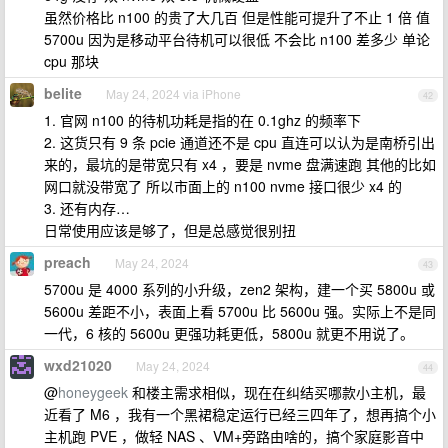
虽然价格比 n100 的贵了大几百 但是性能可提升了不止 1 倍 值
5700u 因为是移动平台待机可以很低 不会比 n100 差多少 单论
cpu 那块
belite
May 24, 2024 via iPhone
42
1. 官网 n100 的待机功耗是指的在 0.1ghz 的频率下
2. 这货只有 9 条 pcie 通道还不是 cpu 直连可以认为是南桥引出
来的，最坑的是带宽只有 x4 ，要是 nvme 盘满速跑 其他的比如
网口就没带宽了 所以市面上的 n100 nvme 接口很少 x4 的
3. 还有内存…
日常使用应该是够了，但是总感觉很别扭
preach
May 24, 2024
43
5700u 是 4000 系列的小升级，zen2 架构，建一个买 5800u 或
5600u 差距不小，表面上看 5700u 比 5600u 强。实际上不是同
一代，6 核的 5600u 更强功耗更低，5800u 就更不用说了。
wxd21020
May 24, 2024
44
@
honeygeek
和楼主需求相似，现在在纠结买哪款小主机，最
近看了 M6 ，我有一个黑裙稳定运行已经三四年了，想再搞个小
主机跑 PVE ，做轻 NAS 、VM+旁路由啥的，搞个家庭影音中