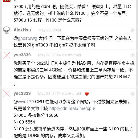
5700u 用的是 ddr4 吧，随便买，酷兽？ 硬盘如上，尽量 TLC
就行，选无缓的。楼上说的什么 N100 ，完全不是一个东西。
5700u 16 线程，N100 是什么东西？
AlexHsu
May 23, 2024
4
@
ghostwwg
大佬 问一下现在为啥买盘都买无缓的了 之前有人
说宏碁的 gm7000 不如 gm7 搞不太懂了啊
ysc3839
May 23, 2024 via Android
5
我刚买了个 5825U ITX 主板作为 NAS 用，内存是直接在卖主板
的商家那买的三星 4GBx2 ，价格和淘宝上三星内存条一致，不
确定是不是假条。固态硬盘用的是之前买的国产梵想 2TB M.2
。
ysc3839
May 23, 2024 via Android
1
6
@
wwd179
CPU 性能可以参考这个网站，不过数据来源未知，
只是做个大致比较
http://cdn.malu.me/cpu/
5700U 多核跑分 15856
N100 5554
N100 还只支持单通道内存，然后好像市面上一些 N100 的机子
配的是 DDR5 的内存，成本又会增加。