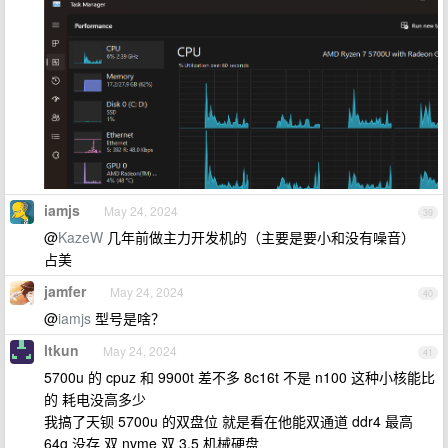
iamjs
May 24, 2024
39
@
KazeW
几年前做主力开发机的（主要是要小和没有噪音）
占美
jamfer
May 24, 2024
40
@
iamjs
型号是啥？
ltkun
May 24, 2024
41
5700u 的 cpuz 和 9900t 差不多 8c16t 不是 n100 这种小核能比
的 耗电没高多少
我搞了天钡 5700u 的双盘位 就是看在他能双通道 ddr4 最高
64g 没存 双 nvme 双 3.5 机械硬盘