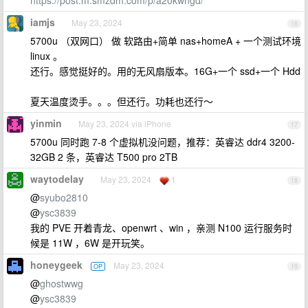
https://post.m.smzdm.com/p/a20kwngd/
iamjs
May 23, 2024
16
5700u （双网口） 做 软路由+简单 nas+homeA + 一个测试环境
linux 。
还行。感觉挺好的。用的无风扇版本。16G+一个 ssd+一个 Hdd
夏天温度烫手。。。但还行。功耗也还行～
yinmin
May 23, 2024 via iPhone
17
5700u 同时跑 7-8 个虚拟机没问题，推荐：英睿达 ddr4 3200-
32GB 2 条，英睿达 T500 pro 2TB
waytodelay
May 23, 2024
1
18
@
syubo2810
@
ysc3839
我的 PVE 开着青龙、openwrt 、win ，亲测 N100 运行服务时
候是 11W ，6W 是开玩笑。
honeygeek
May 23, 2024
OP
19
@
ghostwwg
@
ysc3839