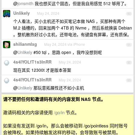
@
jonsmith
我也想买这个固态，但是我自用感觉 512 够用了。
Unlikely
May 24, 2024
50
个人看法，买小主机还不如买笔记本做 NAS ，买那种有两个
M.2 插槽的，回来加两个 4TB 的 Nvme ，然后系统换装 Debian
。整机散热好过小主机，还带电池，有键盘有屏幕，还有质保。
shilianmlxg
May 24, 2024 via iPhone
51
@
Unlikely
#50 tql ，思路 open ，我咋没想到呢
4s4IYOLfT1s3InRR
May 24, 2024
52
现在其实 12300t 才是版本答案
4s4IYOLfT1s3InRR
May 24, 2024
53
@
Unlikely
那玩意拓展性还不如小主机
请不要把任何和邀请码有关的内容发到 NAS 节点。
邀请码相关的内容请使用
/go/in
节点。
如果没有发送到 /go/in，那么会被移动到 /go/pointless 同时账号
会被降权。如果持续触发这样的移动，会导致账号被禁用。