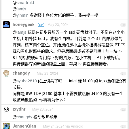
@
smartruid
@
iamjs
@
yinmin
多谢楼上各位大佬的解答，我来搜一搜
honeygeek
May 23, 2024
OP
20
@
iamjs
我现在初步只想弄一个 ssd 硬盘就够了。不像在这个小
主机上加外挂 hdd 。我有个白群。目前是 2 个 4T 的酷狼做的
阵列，还有两个空位。开始想的是小主机外挂机械硬盘做 PT 下
载和看电影那些的需求。但是后面想或者还是群晖上加一块 4-
8T 的机械硬盘专门存下好的资源，在小主机上 PT 下载好后，
再传到群晖的新加的硬盘上面，苹果 tv 再直接连接看。
changdy
May 23, 2024
21
@
syubo2810
纸上谈兵了吧..... intel 标 N100 的 tdp 标的很没有
节操.
同样是 6W TDP j3160 基本上不需要散热器 .N100 的没有一个
敢被动散热的..你猜猜为什么?
txydhr
May 23, 2024
22
@
changdy
被动散热能用
JensenQian
May 24, 2024 via Android
23