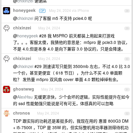
@
chixinzei
谢谢🙏
honeygeek
May 24, 2024 via iPhone
OP
28
@
chixinzei
问了客服 m5 不支持 pcie4.0 呢
chixinzei
May 24, 2024
29
@
honeygeek
#28 我 M5PRO 前天都装上用起来打游戏
了。。。客服太傻，我猜他的意思是：m5pro 是 pcie3.0 协议，
不是 4.0,但是本身 4.0 是向下兼容 3.0 协议的，只是会降速。
chixinzei
May 24, 2024
30
@
chixinzei
#29 测速读写只能到 3500mb 左右，不过 4.0 比 3.0
一个价，甚至更便宜（ 618 节日），为什么不买 4.0 单面颗
粒？ 发热量 m5pro 双风扇 cover 单面 4.0 颗粒绰绰有余。
ghostwwg
May 24, 2024
31
@
AlexHsu
无缓更凉快，少个会坏的逻辑，实际性能提升在如今
的 ssd 性能勉强只能说是可有可无，体感真的可以忽略
chronos
May 24, 2024
32
TDP 跟实际的功耗还是差挺多的，我现在用的 惠普 800G3 DM
+ i5-7500t ，TDP 是 35W 的，但实际整机用功率器测得待机功