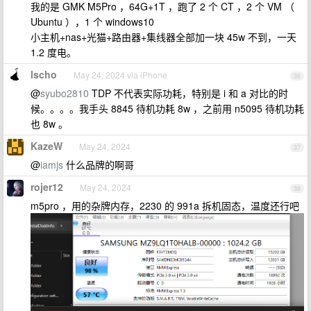
我的是 GMK M5Pro ，64G+1T ，跑了 2 个 CT ，2 个 VM （
Ubuntu ），1 个 windows10
小主机+nas+光猫+路由器+集线器全部加一块 45w 不到，一天
1.2 度电。
lscho
May 24, 2024 via iPhone
36
@
syubo2810
TDP 不代表实际功耗，特别是 i 和 a 对比的时
候。。。。我手头 8845 待机功耗 8w ，之前用 n5095 待机功耗
也 8w 。
KazeW
May 24, 2024
37
@
iamjs
什么品牌的啊哥
rojer12
May 24, 2024
38
m5pro ，用的杂牌内存，2230 的 991a 拆机固态，温度还行吧