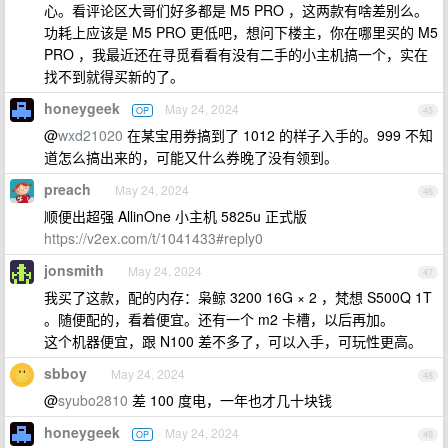
心。看评论区大哥们好多都是 M5 PRO ，这两款有啥差别么。
功耗上应该是 M5 PRO 更低吧，想问下楼主，你在哪里买的 M5
PRO ，我最近还在寻觅看看有没有二手的小主机搞一个，实在
找不到就得买新的了。
honeygeek
May 24, 2024
OP
45
@
wxd21020
在某宝用券搞到了 1012 的样子入手的。999 不知
道怎么搞出来的，可能又什么券晚了没有领到。
preach
May 24, 2024
46
顺便出超强 AllinOne 小主机 5825u 正式版
https://v2ex.com/t/1041433#reply0
jonsmith
May 24, 2024
47
我买了这款，配的内存：枭鲸 3200 16G × 2 ，梵想 S500Q 1T
。随便配的，看着便宜。还有一个 m2 卡槽，以后再加。
这个机器便宜，跟 N100 差不多了，可以入手，可玩性更高。
sbboy
May 24, 2024
48
@
syubo2810
差 100 度电，一年也才几十块钱
honeygeek
May 24, 2024
OP
49