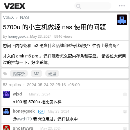
V2EX
NAS
›
5700u 的小主机做轻 nas 使用的问题
By
honeygeek
at May 23, 2024 · 5946 views
想问下内存条和 m2 硬盘什么品牌和型号比较好？性价比最高啊？
才入的 gmk m5 pro 。还在观看怎么配内存条和硬盘。 请各位大佬用
过的推荐一下，好少踩坑。
内存条
M2
硬盘
53 replies
•
2024-05-24 22:25:16 +08:00
wjxd
May 23, 2024
1
n100 和 5700u 相比怎么样
honeygeek
May 23, 2024
OP
2
@
wwd179
我也没用过，还在试水中
ghostwwg
May 23, 2024
3