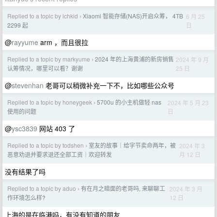
Replied to a topic by lchkid
Xiaomi 智能存储(NAS)开启众筹， 4TB
6 月 25
›
日
2299 起
@
rayyume
arm ，而且很拉
Replied to a topic by markyume
2024 年的上海黄浦的新房销售
2024 年 9 月
›
25 日
认筹情况，哪里可以看？谢谢
@
stevenhan
老哥可以稍微补充一下不，比如哪些公众号
Replied to a topic by honeygeek
5700u 的小主机做轻 nas
2024 年 5 月 23
›
日
使用的问题
@
ysc3839
网站 403 了
Replied to a topic by todshen
室友的故事｜给字节卖命两年，被
2024 年 3
›
月 12 日
恶意劝退并要求退还全部工资｜欢迎转发
没有结果了吗
Replied to a topic by aduo
有在月之暗面的老哥吗, 来聊聊工
2024 年 3 月
›
12 日
作环境怎么样?
上海的是在临港吗，有没有知道的朋友