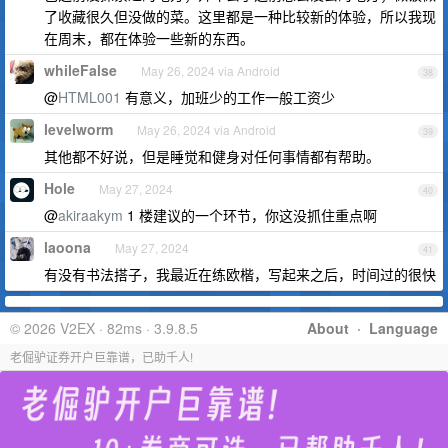
了收藏很久但没做的菜。这里都是一种比较新的体验，所以我现
在周末，都在体验一些新的东西。
whileFalse
May 26, 2024 via Android
38
@
HTML001
有意义，加班少的工作一般工资少
levelworm
May 26, 2024 via Android
39
其他都不好说，但是睡觉和健身对任何事情都有帮助。
Hole
May 27, 2024
40
@
akiraakym
1 楼建议的一个环节，你这没抓住重点啊
laoona
May 27, 2024
41
有没有书法搭子，我最近在练欧楷，写起来之后，时间过的很快
© 2026 V2EX · 82ms · 3.9.8.5
About
·
Language
老倔驴证券开户巨靠谱，已助千人!