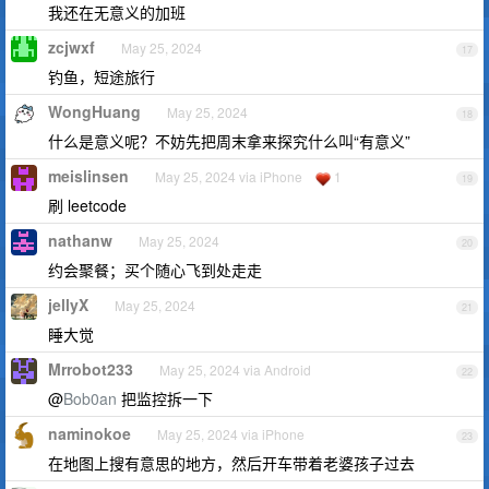
我还在无意义的加班
zcjwxf
May 25, 2024
17
钓鱼，短途旅行
WongHuang
May 25, 2024
18
什么是意义呢？不妨先把周末拿来探究什么叫“有意义”
meislinsen
May 25, 2024 via iPhone
1
19
刷 leetcode
nathanw
May 25, 2024
20
约会聚餐；买个随心飞到处走走
jellyX
May 25, 2024
21
睡大觉
Mrrobot233
May 25, 2024 via Android
22
@
Bob0an
把监控拆一下
naminokoe
May 25, 2024 via iPhone
23
在地图上搜有意思的地方，然后开车带着老婆孩子过去