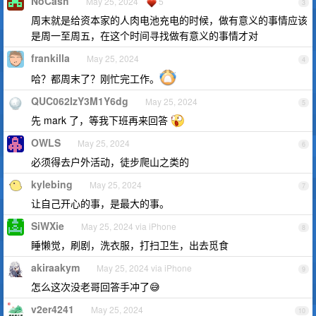
NoCash
May 25, 2024
5
3
周末就是给资本家的人肉电池充电的时候，做有意义的事情应该
是周一至周五，在这个时间寻找做有意义的事情才对
frankilla
May 25, 2024
4
哈？都周末了？刚忙完工作。
QUC062IzY3M1Y6dg
May 25, 2024
5
先 mark 了，等我下班再来回答
OWLS
May 25, 2024
6
必须得去户外活动，徒步爬山之类的
kylebing
May 25, 2024
7
让自己开心的事，是最大的事。
SiWXie
May 25, 2024 via iPhone
8
睡懒觉，刷剧，洗衣服，打扫卫生，出去觅食
akiraakym
May 25, 2024 via iPhone
9
怎么这次没老哥回答手冲了😅
v2er4241
May 25, 2024
10