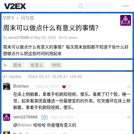
V2EX
问与答
›
周末可以做点什么有意义的事情？
By
rain2278988
at May 25, 2024 · 8315 views
周末可以做点什么有意义的事情？每次周末放假都不知道干些什么好
想做点什么把这些时间利用起来
周末
有意义
时间
41 replies
•
2024-05-27 18:29:41 +08:00
Bob0an
May 25, 2024
23
1
在床上侧躺着，拿着手机刷短视频，傻乐。看累了打个胶，睡一
觉，起来看美团直播选一份最便宜的的外卖。吃完循环在床上侧
躺着，拿着手机刷短视频，傻乐。
rain2278988
May 25, 2024
OP
2
@
Bob0an
哈哈哈 你是懂有意义的