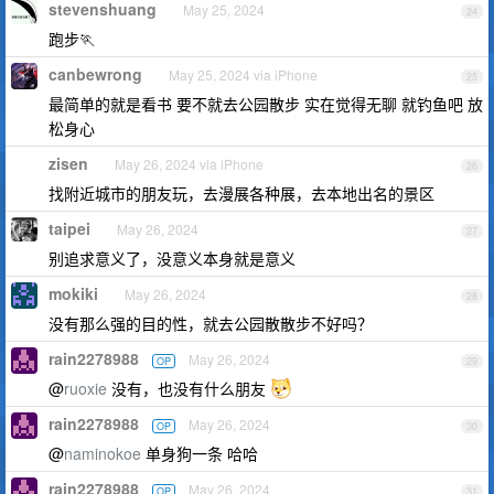
stevenshuang
May 25, 2024
24
跑步🏃
canbewrong
May 25, 2024 via iPhone
25
最简单的就是看书 要不就去公园散步 实在觉得无聊 就钓鱼吧 放
松身心
zisen
May 26, 2024 via iPhone
26
找附近城市的朋友玩，去漫展各种展，去本地出名的景区
taipei
May 26, 2024
27
别追求意义了，没意义本身就是意义
mokiki
May 26, 2024
28
没有那么强的目的性，就去公园散散步不好吗？
rain2278988
May 26, 2024
OP
29
@
ruoxie
没有，也没有什么朋友
rain2278988
May 26, 2024
OP
30
@
naminokoe
单身狗一条 哈哈
rain2278988
May 26, 2024
OP
31