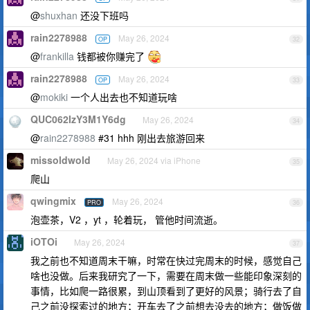
@
shuxhan
还没下班吗
rain2278988
May 26, 2024
OP
32
@
frankilla
钱都被你赚完了
rain2278988
May 26, 2024
OP
33
@
mokiki
一个人出去也不知道玩啥
QUC062IzY3M1Y6dg
May 26, 2024
34
@
rain2278988
#31 hhh 刚出去旅游回来
missoldwold
May 26, 2024 via iPhone
35
爬山
qwingmix
May 26, 2024
PRO
36
泡壶茶，V2 ，yt ，轮着玩， 管他时间流逝。
iOTOi
May 26, 2024
37
我之前也不知道周末干嘛，时常在快过完周末的时候，感觉自己
啥也没做。后来我研究了一下，需要在周末做一些能印象深刻的
事情，比如爬一路很累，到山顶看到了更好的风景；骑行去了自
己之前没探索过的地方；开车去了之前想去没去的地方；做饭做