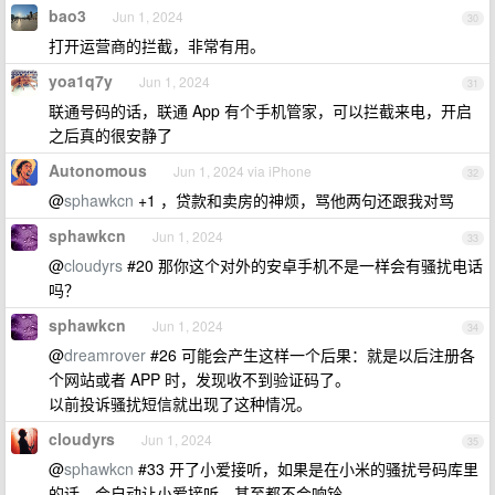
bao3
Jun 1, 2024
30
打开运营商的拦截，非常有用。
yoa1q7y
Jun 1, 2024
31
联通号码的话，联通 App 有个手机管家，可以拦截来电，开启
之后真的很安静了
Autonomous
Jun 1, 2024 via iPhone
32
@
sphawkcn
+1 ，贷款和卖房的神烦，骂他两句还跟我对骂
sphawkcn
Jun 1, 2024
33
@
cloudyrs
#20 那你这个对外的安卓手机不是一样会有骚扰电话
吗？
sphawkcn
Jun 1, 2024
34
@
dreamrover
#26 可能会产生这样一个后果：就是以后注册各
个网站或者 APP 时，发现收不到验证码了。
以前投诉骚扰短信就出现了这种情况。
cloudyrs
Jun 1, 2024
35
@
sphawkcn
#33 开了小爱接听，如果是在小米的骚扰号码库里
的话，会自动让小爱接听，甚至都不会响铃...