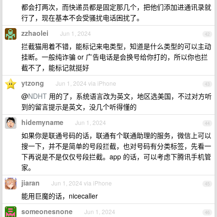
都会打两次，而快递员都是固定那几个，把他们添加进通讯录就
行了，现在基本不会受骚扰电话困扰了。
zzhaolei
Jun 1, 2024
42
拦截猫用着不错，能标记来电类型，知道是什么类型的可以主动
挂断。一般纯诈骗 or 广告电话是会换号给你打的，所以你也拦
截不了，能标记就挺好
ytzong
Jun 1, 2024 via iPhone
43
@
NDHT
用的了，系统语言改为英文，地区选美国，不过对方听
到的留言提示是英文，没几个听得懂的
hidemyname
Jun 1, 2024
44
如果你是联通号码的话，联通有个联通助理的服务，微信上可以
搜一下，并不是简单的号段拦截，也对号码有分类标签，先看一
下再说是不是仅仅号段拦截。app 的话，可以考虑下腾讯手机管
家。
jiaran
Jun 1, 2024 via iPhone
45
能用巨魔的话，nicecaller
someonesnone
Jun 1, 2024
46