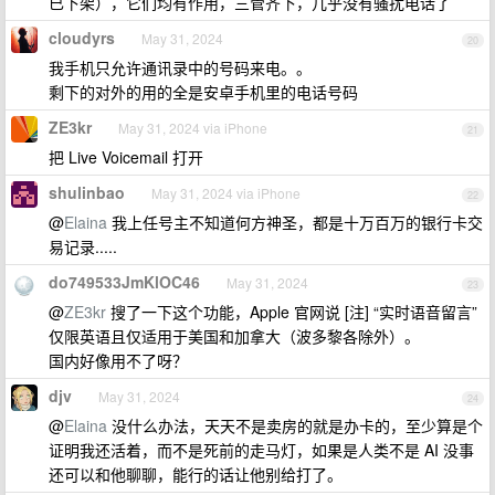
已下架），它们均有作用，三管齐下，几乎没有骚扰电话了
cloudyrs
May 31, 2024
20
我手机只允许通讯录中的号码来电。。
剩下的对外的用的全是安卓手机里的电话号码
ZE3kr
May 31, 2024 via iPhone
21
把 Live Voicemail 打开
shulinbao
May 31, 2024 via iPhone
22
@
Elaina
我上任号主不知道何方神圣，都是十万百万的银行卡交
易记录.....
do749533JmKlOC46
May 31, 2024
23
@
ZE3kr
搜了一下这个功能，Apple 官网说 [注] “实时语音留言”
仅限英语且仅适用于美国和加拿大（波多黎各除外）。
国内好像用不了呀？
djv
May 31, 2024
24
@
Elaina
没什么办法，天天不是卖房的就是办卡的，至少算是个
证明我还活着，而不是死前的走马灯，如果是人类不是 AI 没事
还可以和他聊聊，能行的话让他别给打了。