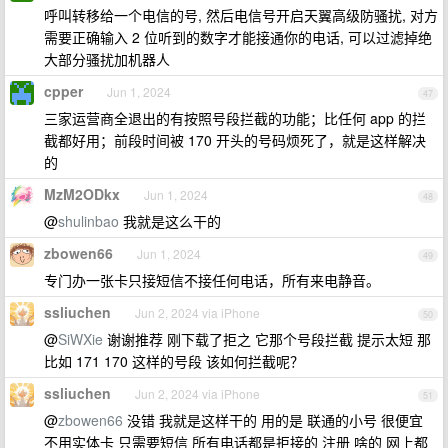
呼叫转移给一个电信的号, 然后电信号开启天翼高级防骚扰, 对方
需要正确输入 2 位听到的数字才能接通你的电话, 可以过滤掉绝
大部分骚扰加机器人
cpper
Jun 1, 2024
47
三家运营商全退出的有按照号段拦截的功能；比任何 app 的拦
截都好用；前段时间被 170 开头的号码烦死了，就是这样解决
的
MzM2ODkx
Jun 1, 2024
48
@
shulinbao
我就是这么干的
zbowen66
Jun 1, 2024
49
专门办一张卡只接短信不接任何电话，所有来电静音。
ssliuchen
Jun 2, 2024 via iPhone
50
@
SiWXie
谢谢推荐 刚下载了拒之 它那个号段拦截 提示太短 那
比如 171 170 这样的号段 该如何拦截呢？
ssliuchen
Jun 2, 2024 via iPhone
51
@
zbowen66
没错 我就是这样干的 用的是 联通的小号 很便宜
不用实体卡 只需要短信 所有电话都是拒接的 注册 啥的 网上都