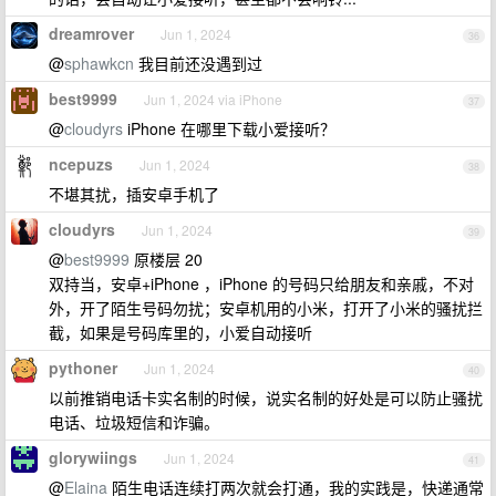
dreamrover
Jun 1, 2024
36
@
sphawkcn
我目前还没遇到过
best9999
Jun 1, 2024 via iPhone
37
@
cloudyrs
iPhone 在哪里下载小爱接听？
ncepuzs
Jun 1, 2024
38
不堪其扰，插安卓手机了
cloudyrs
Jun 1, 2024
39
@
best9999
原楼层 20
双持当，安卓+iPhone ，iPhone 的号码只给朋友和亲戚，不对
外，开了陌生号码勿扰；安卓机用的小米，打开了小米的骚扰拦
截，如果是号码库里的，小爱自动接听
pythoner
Jun 1, 2024
40
以前推销电话卡实名制的时候，说实名制的好处是可以防止骚扰
电话、垃圾短信和诈骗。
glorywiings
Jun 1, 2024
41
@
Elaina
陌生电话连续打两次就会打通，我的实践是，快递通常