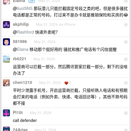
Elaina
May 31, 2024
OP
3
@
iluolSNS
那玩意儿只能拦截固定号段之类的吧，但是很多骚扰
电话都是正常的号码，打过来不是办卡就是推销保险和买房的😂
akphilip
May 31, 2024 via iPhone
4
@
Rashford
快递外卖呢？
581996
May 31, 2024
5
@
Elaina
移动那个挺好用的 骚扰和推广电话有个闪信提醒
rb6221
May 31, 2024
6
运营商可以拦截一部分，然后腾讯管家拦截一部分，剩下的没啥
办法了
chen1210
May 31, 2024
2
7
平时少泄露手机号，开启运营商拦截，只接听熟人电话和有预期
会打来的电话（例如外卖、快递、电话回访等），其他不熟号码
都不接
Pi10t
May 31, 2024
8
call defender
24Arise
May 31, 2024
9