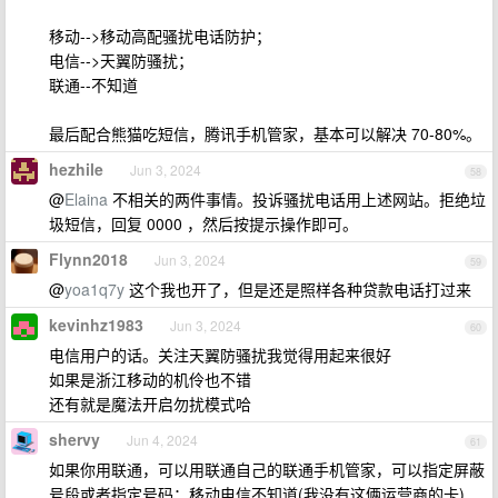
移动-->移动高配骚扰电话防护；
电信-->天翼防骚扰；
联通--不知道
最后配合熊猫吃短信，腾讯手机管家，基本可以解决 70-80%。
hezhile
Jun 3, 2024
58
@
Elaina
不相关的两件事情。投诉骚扰电话用上述网站。拒绝垃
圾短信，回复 0000 ，然后按提示操作即可。
Flynn2018
Jun 3, 2024
59
@
yoa1q7y
这个我也开了，但是还是照样各种贷款电话打过来
kevinhz1983
Jun 3, 2024
60
电信用户的话。关注天翼防骚扰我觉得用起来很好
如果是浙江移动的机伶也不错
还有就是魔法开启勿扰模式哈
shervy
Jun 4, 2024
61
如果你用联通，可以用联通自己的联通手机管家，可以指定屏蔽
号段或者指定号码；移动电信不知道(我没有这俩运营商的卡)