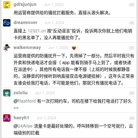
gdfsjunjun
Jun 1, 2024
25
用运营商提供给的骚扰拦截服务，直接从源头解决。
dreamrover
Jun 1, 2024
26
直接上
12321.cn
按“反动谣言”投诉，投诉两次你就上他们电销
卡的黑名单了，没人再敢骚扰你了。
walkeronway
Jun 1, 2024
1
27
运营商提供的防骚扰开一下，先筛掉了一部分。然后平时我只有
外卖和快递电话才会接（ app 能看到骑手马上到了，或者快递
在派送中），其他所有电话我一律不接（上班的时候我都静音
的，没静音的时候听到响直接双击电源键挂掉），这年头正常亲
友谁会给我打电话，不可能是他们，那就只有骚扰电话了。
zololiu
Jun 1, 2024
28
@
Rashford
有一次打网约车，司机在楼下给我打电话打了好久
~~
haoyh1
Jun 1, 2024
29
@
24Arise
流量卡是最好处理的，呼叫转移到一个空号就行，云
端级别的拦截