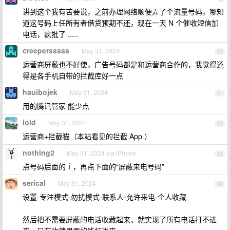
讲到这个我有苦要说，之前办理网络顺便弄了个流量号码，哪知
道这号码上任所有者借贷预期不还，现在一天 N 个催收短信加
电话，疯批了 .....
creepersssss
May 31, 2024
10
运营商屏蔽也不好使，广告号码都是和运营商合作的，我觉得还
得是各手机自带的拦截库好一点
hauibojek
May 31, 2024
11
用的腾讯管家 能少点
iold
May 31, 2024
12
运营商+拦截猫（本站看见的拦截 App ）
nothing2
May 31, 2024 via iPhone
13
点号码后面的ｉ，再点下面的“屏蔽来电号码”
serical
May 31, 2024
14
设置-专注模式-勿扰模式-联系人-允许来电-个人收藏
然后把不需要屏蔽的电话收藏起来，就实现了所有电话打不进