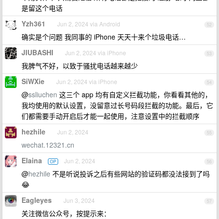
是留这个电话
Yzh361
Jun 2, 2024 via Android
52
确实是个问题 我同事的 iPhone 天天十来个垃圾电话…
JIUBASHI
Jun 2, 2024 via iPhone
53
我脾气不好，以致于骚扰电话越来越少
SiWXie
Jun 2, 2024 via iPhone
54
@
ssliuchen
这三个 app 均有自定义拦截功能，你看看其他的，
我均使用的默认设置，没留意过长号码段拦截的功能。最后，它
们都需要手动开启后才能一起使用，注意设置中的拦截顺序
hezhile
Jun 2, 2024
55
wechat.12321.cn
Elaina
Jun 2, 2024
OP
56
@
hezhile
不是听说投诉之后有些网站的验证码都没法接到了吗
😂
Eagleyes
Jun 3, 2024
57
关注微信公众号，按提示来：