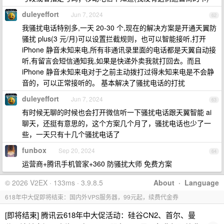
duleyeffort
Jun 7, 2024
62
我骚扰电话特别多,一天 20-30 个,现在的解决方案是开通天翼防
骚扰 plus(3 元/月)可以设置拦截规则，也可以智能接听,打开
iPhone 静音未知来电,所有非通讯录里面的电话都是天翼自动接
听,有留言会短信通知我,如果是快递外卖我就打回去。而且
iPhone 静音未知来电对于之前主动拨打过得未知来电是不会静
音的，可以正常接听的。 基本解决了骚扰电话的打扰
duleyeffort
Jun 7, 2024
63
有时候无聊的时候也会打开微信听一下骚扰电话跟天翼智能 ai
聊天，还挺有意思的，这个方案几个月了，骚扰电话也少了一
些，一天只有十几个骚扰电话了
funbox
Sep 20, 2024
64
运营商+腾讯手机管家+360 防骚扰大师 免费方案
© 2026 V2EX · 133ms · 3.9.8.5
About
·
Language
618年中大促即将结束：国内外VPS服务器，99元起，续费代金券
[即将结束] 腾讯云618年中大促活动：硅谷CN2、首尔、曼