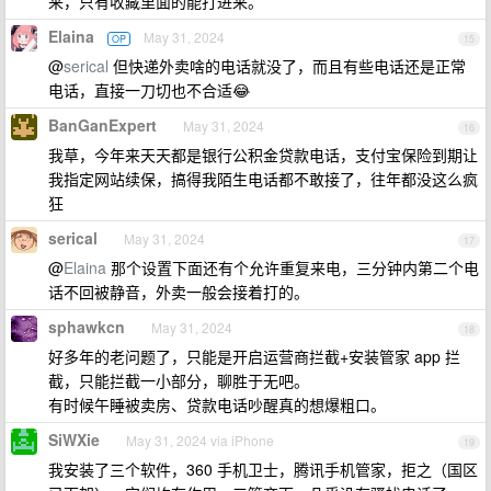
来，只有收藏里面的能打进来。
Elaina
May 31, 2024
OP
15
@
serical
但快递外卖啥的电话就没了，而且有些电话还是正常
电话，直接一刀切也不合适😂
BanGanExpert
May 31, 2024
16
我草，今年来天天都是银行公积金贷款电话，支付宝保险到期让
我指定网站续保，搞得我陌生电话都不敢接了，往年都没这么疯
狂
serical
May 31, 2024
17
@
Elaina
那个设置下面还有个允许重复来电，三分钟内第二个电
话不回被静音，外卖一般会接着打的。
sphawkcn
May 31, 2024
18
好多年的老问题了，只能是开启运营商拦截+安装管家 app 拦
截，只能拦截一小部分，聊胜于无吧。
有时候午睡被卖房、贷款电话吵醒真的想爆粗口。
SiWXie
May 31, 2024 via iPhone
19
我安装了三个软件，360 手机卫士，腾讯手机管家，拒之（国区