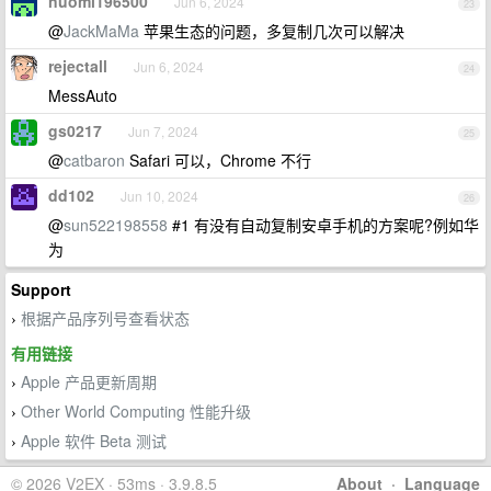
nuomi196500
Jun 6, 2024
23
@
JackMaMa
苹果生态的问题，多复制几次可以解决
rejectall
Jun 6, 2024
24
MessAuto
gs0217
Jun 7, 2024
25
@
catbaron
Safari 可以，Chrome 不行
dd102
Jun 10, 2024
26
@
sun522198558
#1 有没有自动复制安卓手机的方案呢?例如华
为
Support
根据产品序列号查看状态
›
有用链接
Apple 产品更新周期
›
Other World Computing 性能升级
›
Apple 软件 Beta 测试
›
© 2026 V2EX · 53ms · 3.9.8.5
About
·
Language