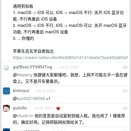
通用剪贴板
1. macOS -> iOS 可以, iOS -> macOS 不行: 关开 iOS 蓝牙功
能, 不行再重启 iOS 设备
2. macOS -> iOS 不行, iOS -> macOS 可以: 关开 macOS 蓝牙
功能, 不行再重启 macOS 设备
3. …你懂的
苹果生态玄学自救指北
https://xream.notion.site/6fed380cf1d147c6a047bce452a8f2af
gqfBzoLVY3Wl4Tng
Jun 6, 2024
20
@
itisqiang
快捷键大家都懂吧，我想，上网不可能左手一直在键
盘上。又不是开车要备杀。
kiritoyui
Jun 6, 2024
21
@
sun522198558
+1
gulullu
Jun 6, 2024
1
22
@
chuck1in
他的意思是自动复制到输入框。我也用了 1 楼推荐
的，确实好用。记得把联网权限给关了。