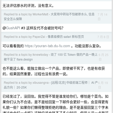
无法评估掺水的评测，没有意义。
Replied to a topic by WorkerMatt
大家用中转站不怕被掺水么, 信息
7 月 14
›
日
安全怎么保障
@
GushAPI
#3 这样反代不会被封号吗？
Replied to a topic by PaperZai
像素级模仿 safari 新标签页
7 月 8 日
›
可以看看我的
https://youran-tab.du-fu.com
。功能没那么复杂。
Replied to a topic by iknewtoday
烧了 100 亿 Token 做的产品一晚上
6 月 25
›
日
被干没了 flare.design
也不能这么看，能独立做出一个产品，即使被干死了，也是有收获
的，结果固然重要，过程也没有浪费一说。
Replied to a topic by xibusangna
[远程/北京] 中级前端工程师｜ AI 产
6 月 19
›
日
品方向｜ 20-25K
已经发过了，没回信。我觉得不管是谁发给你们，哪怕是个菜鸟。如
果你们认为不合适，是不是给回复一下邮件会更好一些，会显得更有
礼貌一些？如果你们懒得整理拒绝的理由，是不是直接回复三个字未
通过也会好一点呢？这种应该也耗不了多少时间，但是从这一点我可