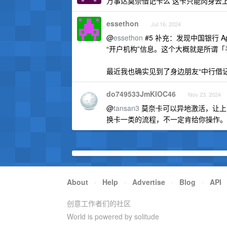
万事达莫奈借记卡么 这卡只能肉身去
essethon
Jul 16, 2024
@
essethon
#5 补充：发现中国银行 Ap
“开户机构”信息。这个大概就是所谓
最近我也确实见到了身边朋友“中行借记卡
do749533JmKlOC46
Nov 23, 2024
@
tansan3
莫奈卡可以异地激活，让上
换卡一类的流程，不一定肯给你操作。
About
·
Help
·
Advertise
·
Blog
·
API
创意工作者们的社区
World is powered by solitude