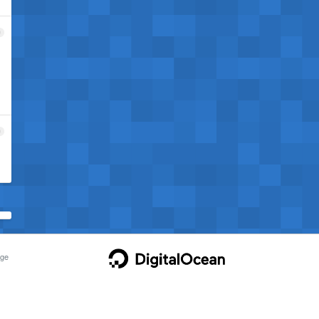
9
0
ge