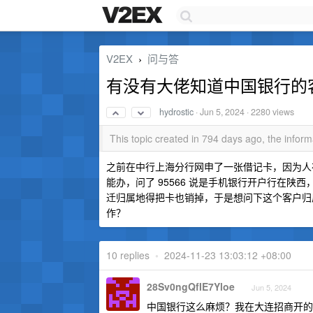
V2EX
问与答
›
有没有大佬知道中国银行的
hydrostic
·
Jun 5, 2024
· 2280 views
This topic created in 794 days ago, the info
之前在中行上海分行网申了一张借记卡，因为人在
能办，问了 95566 说是手机银行开户行在
迁归属地得把卡也销掉，于是想问下这个客户归
作？
10 replies
•
2024-11-23 13:03:12 +08:00
28Sv0ngQfIE7Yloe
Jun 5, 2024
中国银行这么麻烦？我在大连招商开的