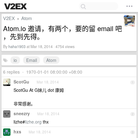
V2EX
Atom
›
Atom.io 邀请，有两个，要的留 email 吧
，先到先得。
By
haha1903
at Mar 18, 2014 · 4754 views
io
Email
Atom
6 replies
•
1970-01-01 08:00:00 +08:00
ScotGu
Mar 18, 2014
1
ScotGu At G妹儿 dot 康姆
非常感谢。
sneezry
Mar 18, 2014
2
lizhe#
lizhe.org
thx
hxs
Mar 18, 2014
3