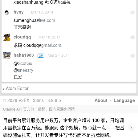
xiaoshanhuang At G迈尔点抗
hvsy
Mar 18, 2014
4
sumenghua#
live.com
非常感谢
cloudqq
Mar 18, 2014
5
求码 cloudqq#
gmail.com
haha1903
Mar 27, 2014
OP
6
@
ScotGu
@
sneezry
已发
Atom Editor
›
© 2026 V2EX · 33ms · 3.9.8.5
About
·
Language
Claude API 官方价一折起，国内直连免折腾
目前平台累计服务用户数万，企业客户超过 100 家，日均调
›
用量稳定在百万级。能跑到 这个规模，核心就一点——把基
础设施做扎实，让开发者专注写代码而不是折腾网络。