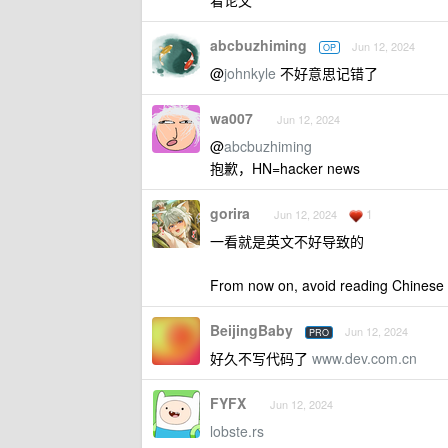
看论文
abcbuzhiming
Jun 12, 2024
OP
@
johnkyle
不好意思记错了
wa007
Jun 12, 2024
@
abcbuzhiming
抱歉，HN=hacker news
gorira
1
Jun 12, 2024
一看就是英文不好导致的
From now on, avoid reading Chinese 
BeijingBaby
Jun 12, 2024
PRO
好久不写代码了
www.dev.com.cn
FYFX
Jun 12, 2024
lobste.rs