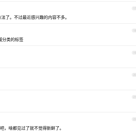
1
最低的方法了。不过最近感兴趣的内容不多。
1
域分类的标签
1
2
2
2
吧，啥都见过了就不觉得新鲜了。