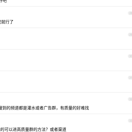
好吧
2
大佬就行了
2
3
3
3
容易搜到的频道都是灌水或者广告群，有质量的好难找
3
的可以进高质量群的方法？或者渠道