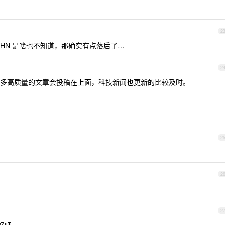
2
HN 是啥也不知道，那确实有点落后了…
2
s ，很多高质量的文章会投稿在上面，科技新闻也更新的比较及时。
2
2
2