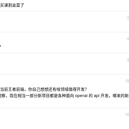
买课割韭菜了
了
1
当前王者前端，你自己想想还有啥领域值得开发？
观察，现在相当一部分新项目都是各种面向 openai 的 api 开发。哪来的新
1