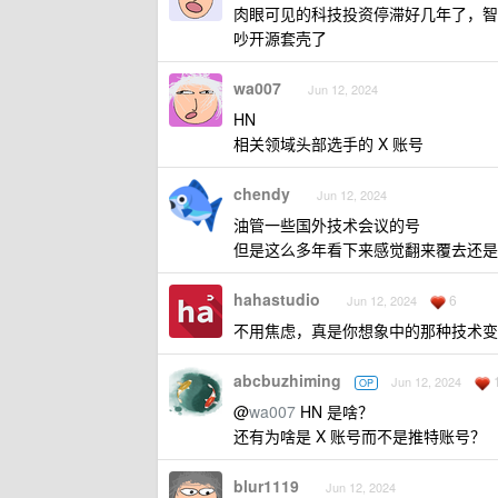
肉眼可见的科技投资停滞好几年了，智
吵开源套壳了
wa007
Jun 12, 2024
HN
相关领域头部选手的 X 账号
chendy
Jun 12, 2024
油管一些国外技术会议的号
但是这么多年看下来感觉翻来覆去还是
hahastudio
6
Jun 12, 2024
不用焦虑，真是你想象中的那种技术变
abcbuzhiming
Jun 12, 2024
OP
@
wa007
HN 是啥？
还有为啥是 X 账号而不是推特账号？
blur1119
Jun 12, 2024