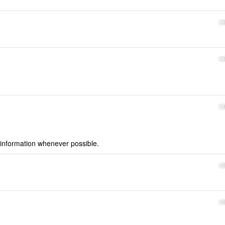
1
1
1
information whenever possible.
1
1