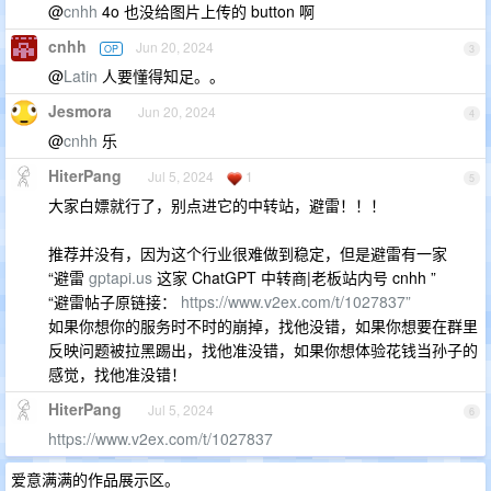
@
cnhh
4o 也没给图片上传的 button 啊
cnhh
Jun 20, 2024
OP
3
@
Latin
人要懂得知足。。
Jesmora
Jun 20, 2024
4
@
cnhh
乐
HiterPang
Jul 5, 2024
1
5
大家白嫖就行了，别点进它的中转站，避雷！！！
推荐并没有，因为这个行业很难做到稳定，但是避雷有一家
“避雷
gptapi.us
这家 ChatGPT 中转商|老板站内号 cnhh ”
“避雷帖子原链接：
https://www.v2ex.com/t/1027837”
如果你想你的服务时不时的崩掉，找他没错，如果你想要在群里
反映问题被拉黑踢出，找他准没错，如果你想体验花钱当孙子的
感觉，找他准没错！
HiterPang
Jul 5, 2024
6
https://www.v2ex.com/t/1027837
爱意满满的作品展示区。