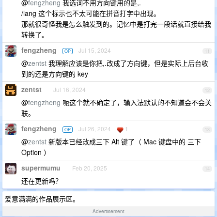
@
fengzheng
我选词不用方向键用的是,.
/lang 这个标示也不太可能在拼音打字中出现。
那就很奇怪我是怎么触发到的。记忆中是打完一段话就直接给我
转换了。
fengzheng
Jul 15, 2024
OP
11
@
zentst
我理解应该是你把,.改成了方向键，但是实际上后台收
到的还是方向键的 key
zentst
Jul 16, 2024
12
@
fengzheng
呃这个就不确定了，输入法默认的不知道会不会关
联。
fengzheng
Jul 26, 2024
1
OP
13
@
zentst
新版本已经改成三下 Alt 键了（ Mac 键盘中的 三下
Option ）
supermumu
Feb 20, 2025
14
还在更新吗？
爱意满满的作品展示区。
Advertisement