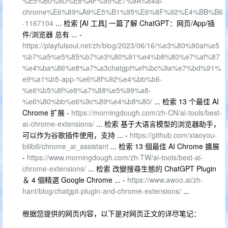
%E5%B0%9D%E8%AF%95%E7%9A%84ai-
chrome%E6%89%A9%E5%B1%95%E6%8F%92%E4%BB%B6
-1167104
... 检索 [AI 工具] 一篇了解 ChatGPT：网页/App/插
件/浏览器 总有 ... -
https://playfulsoul.net/zh/blog/2023/06/16/%e3%80%90ai%e5
%b7%a5%e5%85%b7%e3%80%91%e4%b8%80%e7%af%87
%e4%ba%86%e8%a7%a3chatgpt%ef%bc%9a%e7%bd%91%
e9%a1%b5-app-%e6%8f%92%e4%bb%b6-
%e6%b5%8f%e8%a7%88%e5%99%a8-
%e6%80%bb%e6%9c%89%e4%b8%80/
... 检索 13 个最佳 AI
Chrome 扩展 -
https://morningdough.com/zh-CN/ai-tools/best-
ai-chrome-extensions/
... 检索 基于大语言模型的浏览器助手，
可以作为谷歌插件使用，支持 ... -
https://github.com/xiaoyou-
bilibili/chrome_ai_assistant
... 检索 13 個最佳 AI Chrome 擴展
-
https://www.morningdough.com/zh-TW/ai-tools/best-ai-
chrome-extensions/
... 检索 改變搜尋生態的 ChatGPT Plugin
＆ 4 個精選 Google Chrome ... -
https://www.awoo.ai/zh-
hant/blog/chatgpt-plugin-and-chrome-extensions/
...
根据您提供的网页内容，以下是对网页正文的详尽笔记：