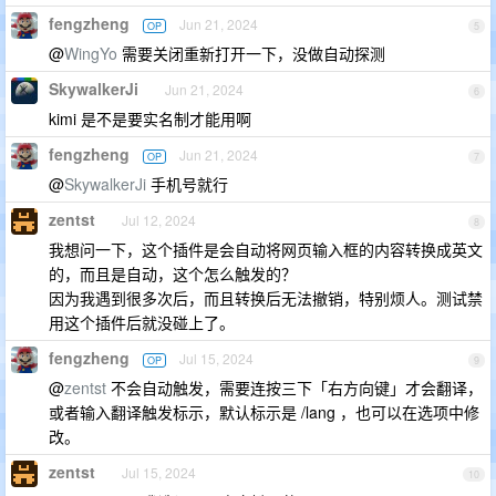
fengzheng
Jun 21, 2024
OP
5
@
WingYo
需要关闭重新打开一下，没做自动探测
SkywalkerJi
Jun 21, 2024
6
kimi 是不是要实名制才能用啊
fengzheng
Jun 21, 2024
OP
7
@
SkywalkerJi
手机号就行
zentst
Jul 12, 2024
8
我想问一下，这个插件是会自动将网页输入框的内容转换成英文
的，而且是自动，这个怎么触发的？
因为我遇到很多次后，而且转换后无法撤销，特别烦人。测试禁
用这个插件后就没碰上了。
fengzheng
Jul 15, 2024
OP
9
@
zentst
不会自动触发，需要连按三下「右方向键」才会翻译，
或者输入翻译触发标示，默认标示是 /lang ，也可以在选项中修
改。
zentst
Jul 15, 2024
10