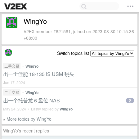
WingYo
V2EX member #621561, joined on 2023-03-30 10:15:36
+08:00
Switch topics list
二手交易
•
WingYo
出一个佳能 18-135 IS USM 镜头
Jun 17, 2024
二手交易
•
WingYo
出一个托普龙 6 盘位 NAS
2
May 24, 2024 • Lastly replied by
WingYo
More topics by WingYo
»
WingYo's recent replies