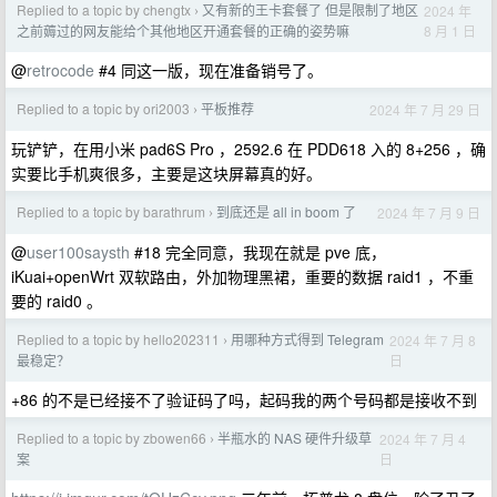
Replied to a topic by chengtx
又有新的王卡套餐了 但是限制了地区
2024 年
›
8 月 1 日
之前薅过的网友能给个其他地区开通套餐的正确的姿势嘛
@
retrocode
#4 同这一版，现在准备销号了。
Replied to a topic by ori2003
平板推荐
2024 年 7 月 29 日
›
玩铲铲，在用小米 pad6S Pro ，2592.6 在 PDD618 入的 8+256 ，确
实要比手机爽很多，主要是这块屏幕真的好。
Replied to a topic by barathrum
到底还是 all in boom 了
2024 年 7 月 9 日
›
@
user100saysth
#18 完全同意，我现在就是 pve 底，
iKuai+openWrt 双软路由，外加物理黑裙，重要的数据 raid1 ，不重
要的 raid0 。
Replied to a topic by hello202311
用哪种方式得到 Telegram
2024 年 7 月 8
›
日
最稳定？
+86 的不是已经接不了验证码了吗，起码我的两个号码都是接收不到
Replied to a topic by zbowen66
半瓶水的 NAS 硬件升级草
2024 年 7 月 4
›
日
案