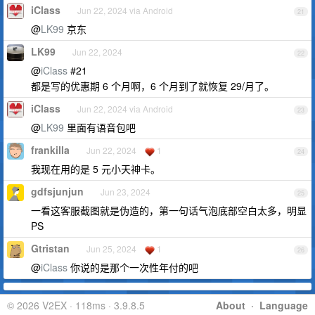
iClass
Jun 22, 2024 via Android
21
@
LK99
京东
LK99
Jun 22, 2024
22
@
iClass
#21
都是写的优惠期 6 个月啊，6 个月到了就恢复 29/月了。
iClass
Jun 22, 2024 via Android
23
@
LK99
里面有语音包吧
frankilla
Jun 22, 2024
1
24
我现在用的是 5 元小天神卡。
gdfsjunjun
Jun 23, 2024
25
一看这客服截图就是伪造的，第一句话气泡底部空白太多，明显
PS
Gtristan
Jun 25, 2024
1
26
@
iClass
你说的是那个一次性年付的吧
© 2026 V2EX · 118ms · 3.9.8.5
About
·
Language