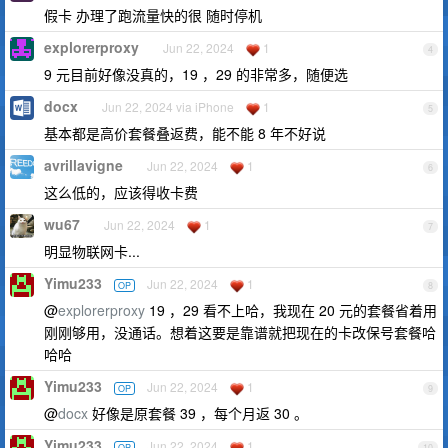
假卡 办理了跑流量快的很 随时停机
explorerproxy
Jun 22, 2024
1
4
9 元目前好像没真的，19 ，29 的非常多，随便选
docx
Jun 22, 2024 via iPhone
1
5
基本都是高价套餐叠返费，能不能 8 年不好说
avrillavigne
Jun 22, 2024
1
6
这么低的，应该得收卡费
wu67
Jun 22, 2024
1
7
明显物联网卡...
Yimu233
Jun 22, 2024
1
OP
8
@
explorerproxy
19 ，29 看不上哈，我现在 20 元的套餐省着用
刚刚够用，没通话。想着这要是靠谱就把现在的卡改保号套餐哈
哈哈
Yimu233
Jun 22, 2024
1
OP
9
@
docx
好像是原套餐 39 ，每个月返 30 。
Yimu233
Jun 22, 2024
1
OP
10