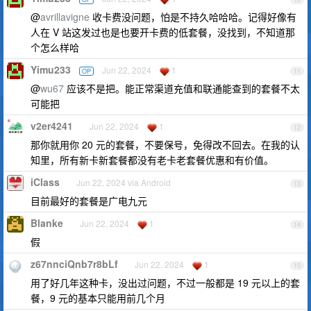
@
avrillavigne
收卡费没问题，怕是不持久哈哈哈。记得好像有
人在 V 站这发过也是也要开卡费的低套餐，没找到，不知道那
个怎么样哈
Yimu233
Jun 22, 2024
1
OP
11
@
wu67
应该不是把。能正常渠道充值和联通能查到的套餐不太
可能把
v2er4241
Jun 22, 2024
1
12
那你就用你 20 元的套餐，不要保号，免得改不回去。在我的认
知里，所有新卡新套餐都没有老卡老套餐优惠和有价值。
iClass
Jun 22, 2024 via Android
13
目前最好的套餐是广电九元
Blanke
Jun 22, 2024
1
14
假
z67nnciQnb7r8bLf
Jun 22, 2024
1
15
用了好几年这种卡，没出过问题，不过一般都是 19 元以上的套
餐，9 元的基本只能用前几个月