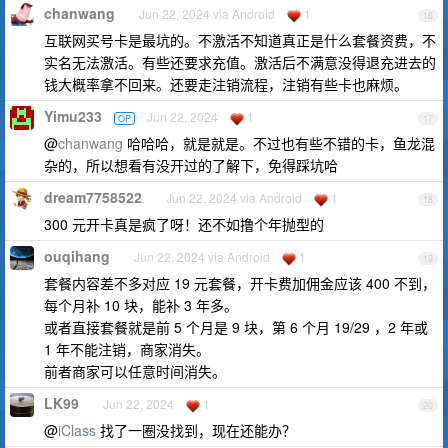
chanwang
Jun 22, 2024 via Android
1
16
互联网买号卡是最坑的。不激活不知道真正是什么套餐资费，不
实名无法激活。有些还要求充值。激活后不满意没得退充进去的
钱大概率拿不回来。还要走注销流程，注销有些卡也麻烦。
Yimu233
Jun 22, 2024
1
OP
17
@
chanwang
哈哈哈，就是就是。不过也有些不错的卡，鱼龙混
杂的，所以想看有没开过的了解下，免得踩坑哈
dream7758522
Jun 22, 2024 via Android
1
18
300 元开卡真是疯了呀！还不如撸个年抛型的
ouqihang
Jun 22, 2024 via Android
1
19
套餐内容差不多对应 19 元套餐，开卡费加佣金应该 400 不到，
每个月补 10 块，能补 3 年多。
或者直接套餐就是前 5 个月是 9 块，第 6 个月 19/29 ，2 年或
1 年不能注销，商家消失。
前者商家可以任意时间消失。
LK99
Jun 22, 2024
1
20
@
iClass
找了一圈没找到，现在还能办？