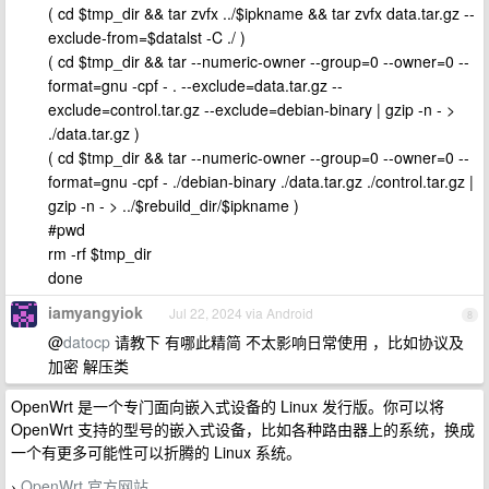
( cd $tmp_dir && tar zvfx ../$ipkname && tar zvfx data.tar.gz --
exclude-from=$datalst -C ./ )
( cd $tmp_dir && tar --numeric-owner --group=0 --owner=0 --
format=gnu -cpf - . --exclude=data.tar.gz --
exclude=control.tar.gz --exclude=debian-binary | gzip -n - >
./data.tar.gz )
( cd $tmp_dir && tar --numeric-owner --group=0 --owner=0 --
format=gnu -cpf - ./debian-binary ./data.tar.gz ./control.tar.gz |
gzip -n - > ../$rebuild_dir/$ipkname )
#pwd
rm -rf $tmp_dir
done
iamyangyiok
Jul 22, 2024 via Android
8
@
datocp
请教下 有哪此精简 不太影响日常使用 ，比如协议及
加密 解压类
OpenWrt 是一个专门面向嵌入式设备的 Linux 发行版。你可以将
OpenWrt 支持的型号的嵌入式设备，比如各种路由器上的系统，换成
一个有更多可能性可以折腾的 Linux 系统。
OpenWrt 官方网站
›