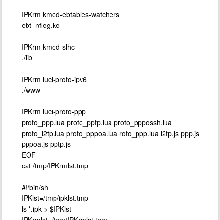
IPKrm kmod-ebtables-watchers
ebt_nflog.ko
IPKrm kmod-slhc
./lib
IPKrm luci-proto-ipv6
./www
IPKrm luci-proto-ppp
proto_ppp.lua proto_pptp.lua proto_pppossh.lua
proto_l2tp.lua proto_pppoa.lua roto_ppp.lua l2tp.js ppp.js
pppoa.js pptp.js
EOF
cat /tmp/IPKrmlst.tmp
#!/bin/sh
IPKlst=/tmp/ipklst.tmp
ls *.ipk > $IPKlst
IPKrmlst=/tmp/IPKrmlst.tmp