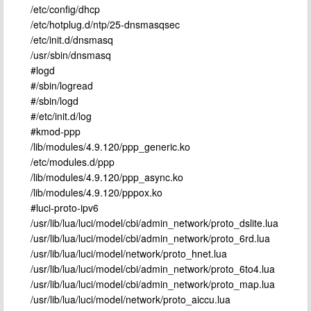
/etc/config/dhcp
/etc/hotplug.d/ntp/25-dnsmasqsec
/etc/init.d/dnsmasq
/usr/sbin/dnsmasq
#logd
#/sbin/logread
#/sbin/logd
#/etc/init.d/log
#kmod-ppp
/lib/modules/4.9.120/ppp_generic.ko
/etc/modules.d/ppp
/lib/modules/4.9.120/ppp_async.ko
/lib/modules/4.9.120/pppox.ko
#luci-proto-ipv6
/usr/lib/lua/luci/model/cbi/admin_network/proto_dslite.lua
/usr/lib/lua/luci/model/cbi/admin_network/proto_6rd.lua
/usr/lib/lua/luci/model/network/proto_hnet.lua
/usr/lib/lua/luci/model/cbi/admin_network/proto_6to4.lua
/usr/lib/lua/luci/model/cbi/admin_network/proto_map.lua
/usr/lib/lua/luci/model/network/proto_aiccu.lua