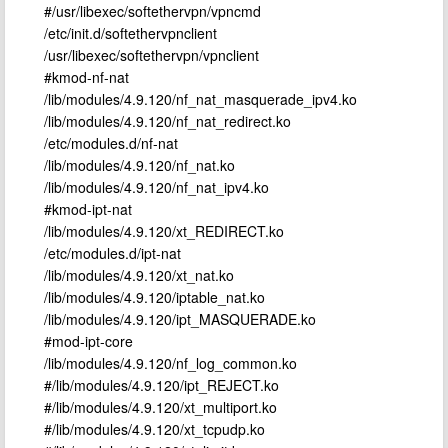
#/usr/libexec/softethervpn/vpncmd
/etc/init.d/softethervpnclient
/usr/libexec/softethervpn/vpnclient
#kmod-nf-nat
/lib/modules/4.9.120/nf_nat_masquerade_ipv4.ko
/lib/modules/4.9.120/nf_nat_redirect.ko
/etc/modules.d/nf-nat
/lib/modules/4.9.120/nf_nat.ko
/lib/modules/4.9.120/nf_nat_ipv4.ko
#kmod-ipt-nat
/lib/modules/4.9.120/xt_REDIRECT.ko
/etc/modules.d/ipt-nat
/lib/modules/4.9.120/xt_nat.ko
/lib/modules/4.9.120/iptable_nat.ko
/lib/modules/4.9.120/ipt_MASQUERADE.ko
#mod-ipt-core
/lib/modules/4.9.120/nf_log_common.ko
#/lib/modules/4.9.120/ipt_REJECT.ko
#/lib/modules/4.9.120/xt_multiport.ko
#/lib/modules/4.9.120/xt_tcpudp.ko