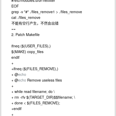
#/etc/modules.d/br-netfilter
EOF
grep -v "#" ./files_remove1 > ./files_remove
cat ./files_remove
不能有空行产生，不然会出错
==
2. Patch Makefile
ifneq ($(USER_FILES),)
$(MAKE) copy_files
endif
+
+ifneq ($(FILES_REMOVE),)
+ @
echo
+ @
echo
Remove useless files
+
+ while read filename; do \
+ rm -rfv $(TARGET_DIR)$$filename; \
+ done < $(FILES_REMOVE);
+endif
+