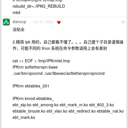
rebuild_dir=./IPKG_REBUILD
mkd
datocp
Jun 27, 2024
1
7
没贴全
2.精简 ipk 用的，自己都看不懂了。。。自己建个子目录谨慎操
作，可能不同的 linux 系统在命令参数调用上会有差别
cat << EOF > /tmp/IPKrmlst.tmp
IPKrm softethervpn-base
./usr/bin/vpncmd ./usr/libexec/softethervpn/vpncmd
IPKrm ebtables_201
IPKrm kmod-ebtables_
ebt_stp.ko ebt_among.ko ebt_mark_m.ko ebt_802_3.ko
ebtable_broute.ko ebt_vlan.ko ebt_redirect.ko ebtable_nat.ko
ebt_mark.ko