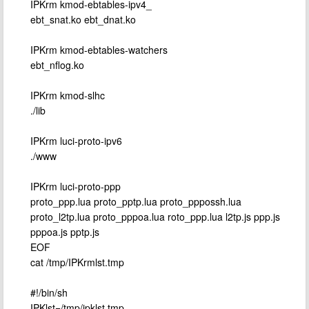
IPKrm kmod-ebtables-ipv4_
ebt_snat.ko ebt_dnat.ko
IPKrm kmod-ebtables-watchers
ebt_nflog.ko
IPKrm kmod-slhc
./lib
IPKrm luci-proto-ipv6
./www
IPKrm luci-proto-ppp
proto_ppp.lua proto_pptp.lua proto_pppossh.lua
proto_l2tp.lua proto_pppoa.lua roto_ppp.lua l2tp.js ppp.js
pppoa.js pptp.js
EOF
cat /tmp/IPKrmlst.tmp
#!/bin/sh
IPKlst=/tmp/ipklst.tmp