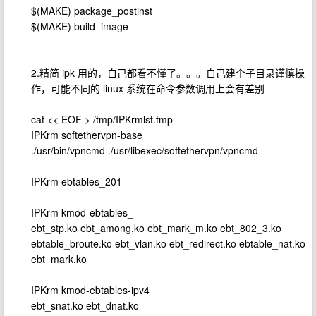
$(MAKE) package_postinst
$(MAKE) build_image
2.精简 ipk 用的，自己都看不懂了。。。自己建个子目录谨慎操
作，可能不同的 linux 系统在命令参数调用上会有差别
cat << EOF > /tmp/IPKrmlst.tmp
IPKrm softethervpn-base
./usr/bin/vpncmd ./usr/libexec/softethervpn/vpncmd
IPKrm ebtables_201
IPKrm kmod-ebtables_
ebt_stp.ko ebt_among.ko ebt_mark_m.ko ebt_802_3.ko
ebtable_broute.ko ebt_vlan.ko ebt_redirect.ko ebtable_nat.ko
ebt_mark.ko
IPKrm kmod-ebtables-ipv4_
ebt_snat.ko ebt_dnat.ko