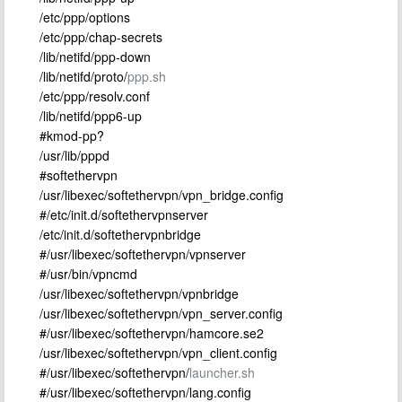
/etc/ppp/options
/etc/ppp/chap-secrets
/lib/netifd/ppp-down
/lib/netifd/proto/
ppp.sh
/etc/ppp/resolv.conf
/lib/netifd/ppp6-up
#kmod-pp?
/usr/lib/pppd
#softethervpn
/usr/libexec/softethervpn/vpn_bridge.config
#/etc/init.d/softethervpnserver
/etc/init.d/softethervpnbridge
#/usr/libexec/softethervpn/vpnserver
#/usr/bin/vpncmd
/usr/libexec/softethervpn/vpnbridge
/usr/libexec/softethervpn/vpn_server.config
#/usr/libexec/softethervpn/hamcore.se2
/usr/libexec/softethervpn/vpn_client.config
#/usr/libexec/softethervpn/
launcher.sh
#/usr/libexec/softethervpn/lang.config