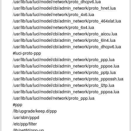
/usr/lib/lua/luci/model/network/proto_dhcpv6.lua
/usr/lib/lua/luci/model/cbi/admin_network/proto_hnet.lua
/usr/lib/lua/luci/model/network/proto_4x6.lua
/usr/lib/lua/luci/model/cbi/admin_network/proto_464xlat.lua
/usr/lib/lua/luci/model/network/proto_6x4.lua
/usr/lib/lua/luci/model/cbi/admin_network/proto_aiccu.lua
/usr/lib/lua/luci/model/cbi/admin_network/proto_6in4.lua
/usr/lib/lua/luci/model/cbi/admin_network/proto_dhcpv6.lua
#luci-proto-ppp
/usr/lib/lua/luci/model/cbi/admin_network/proto_ppp.lua
/usr/lib/lua/luci/model/cbi/admin_network/proto_pppoe.lua
/usr/lib/lua/luci/model/cbi/admin_network/proto_pptp.lua
/usr/lib/lua/luci/model/cbi/admin_network/proto_pppossh.lua
/usr/lib/lua/luci/model/cbi/admin_network/proto_l2tp.lua
/usr/lib/lua/luci/model/cbi/admin_network/proto_pppoa.lua
/usr/lib/lua/luci/model/network/proto_ppp.lua
#ppp
/lib/upgrade/keep.d/ppp
/usr/sbin/pppd
/etc/ppp/filter
/lib/netifd/ppp-up