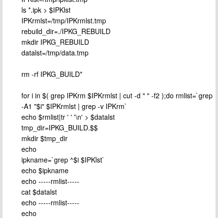
ls *.ipk > $IPKlst
IPKrmlst=/tmp/IPKrmlst.tmp
rebuild_dir=./IPKG_REBUILD
mkdir IPKG_REBUILD
datalst=/tmp/data.tmp
rm -rf IPKG_BUILD*
for i in $( grep IPKrm $IPKrmlst | cut -d " " -f2 );do rmlist=`grep
-A1 "$i" $IPKrmlst | grep -v IPKrm`
echo $rmlist|tr ' ' '\n' > $datalst
tmp_dir=IPKG_BUILD.$$
mkdir $tmp_dir
echo
ipkname=`grep ^$i $IPKlst`
echo $ipkname
echo -----rmlist-----
cat $datalst
echo -----rmlist-----
echo