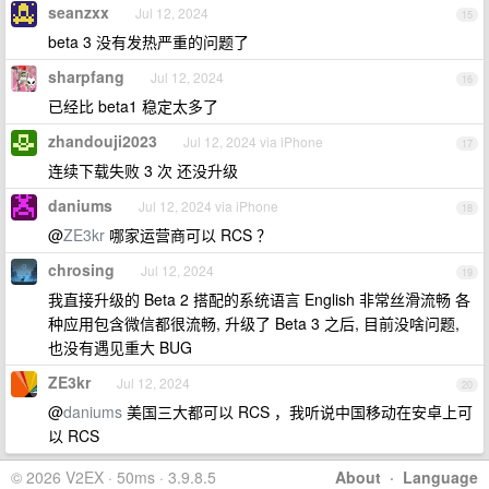
seanzxx
Jul 12, 2024
15
beta 3 没有发热严重的问题了
sharpfang
Jul 12, 2024
16
已经比 beta1 稳定太多了
zhandouji2023
Jul 12, 2024 via iPhone
17
连续下载失败 3 次 还没升级
daniums
Jul 12, 2024 via iPhone
18
@
ZE3kr
哪家运营商可以 RCS ？
chrosing
Jul 12, 2024
19
我直接升级的 Beta 2 搭配的系统语言 English 非常丝滑流畅 各
种应用包含微信都很流畅, 升级了 Beta 3 之后, 目前没啥问题,
也没有遇见重大 BUG
ZE3kr
Jul 12, 2024
20
@
daniums
美国三大都可以 RCS ，我听说中国移动在安卓上可
以 RCS
© 2026 V2EX · 50ms · 3.9.8.5
About
·
Language