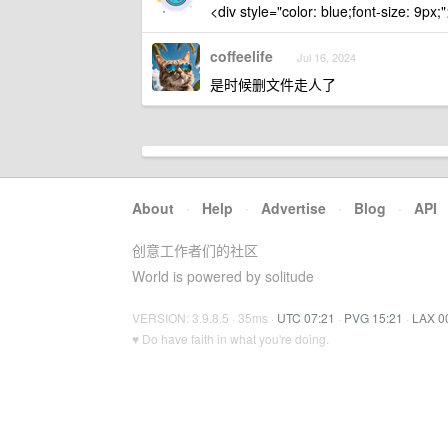
<div style="color: blue;font-
coffeelife
Jul 16, 2024
是时候删文件走人了
About
·
Help
·
Advertise
·
Blog
·
API
创意工作者们的社区
World is powered by solitude
VERSION: 3.9.8.5 · 35ms ·
UTC 07:21
·
PVG 15:21
·
LAX 0
♥ Do have faith in what you're doing.