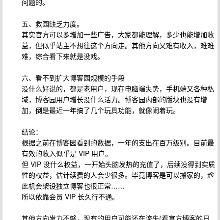
问题的。
五、救园缺乏力度。
其实官方可以多增加一些广告，大家都能理解，多少也能增加收
益，但似乎站主不想往这个方向走。其他方向又难有收入，难难
难，综合看下来就是没戏。
六、看不到扩大博客园规模的手段
没什么好说的，都是老用户，现在电脑端失势，手机端又各种私
域，博客园用户增长没什么活力。博客园内部的版块也没有增
加，倒是最近一年搞了几个玩具功能，就像闹着玩。
结论：
根据之前在博客园看到的数据，一年的支出在百万级别。目前最
有效的收入似乎是 VIP 用户。
但 VIP 没什么权益，一开始头脑发热的充值了，后续没得到实质
性的权益，估计续费的人会少很多。毕竟博客是可以搬家的，趁
此机会架设独立博客也很正常……
所以依靠会员 VIP 长久行不通。
其他方向发力不够，现有的用户可能还在流失(看官方博客的日