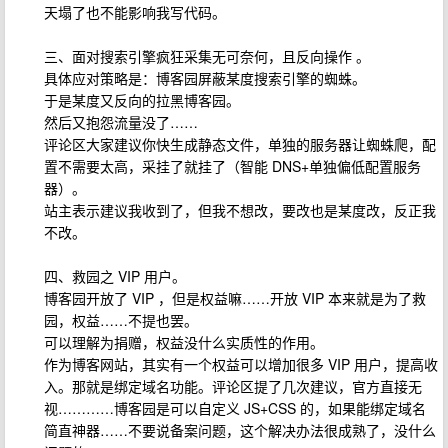
天塌了也不能影响我写代码。
三、面对搜索引擎疯狂采集无可奈何，且反向操作 。
具体应对策略是：博客园屏蔽某度搜索引擎的蜘蛛。
于是某度又反向的拉黑博客园。
然后又抱怨流量没了……
评论区大家建议你快生成静态文件，单独的服务器让蜘蛛爬，配
置不需要太高，采挂了就挂了（智能 DNS+单独偏低配置服务
器）。
站主表示建议我收到了，但我不想改，要改也是某度改，反正我
不改。
四、救园之 VIP 用户。
博客园开放了 VIP ，但是权益嘛……开放 VIP 本来就是为了救
园，权益……不提也罢。
可以理解为捐赠，权益没什么实质性的作用。
作为博客网站，其实有一个权益可以增加很多 VIP 用户，提高收
入。那就是绑定域名功能。评论区提了几次建议，官方直接无
视…………博客园是可以自定义 JS+CSS 的，如果能绑定域名
简直神器……不要说备案问题，这个解决办法很成熟了，没什么