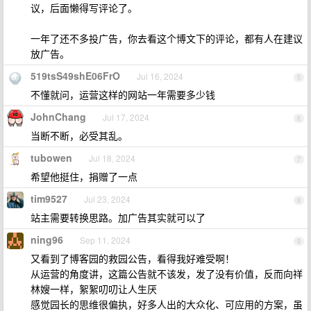
议，后面懒得写评论了。
一年了还不多投广告，你去看这个博文下的评论，都有人在建议
放广告。
519tsS49shE06FrO
Jul 16, 2024
5
不懂就问，运营这样的网站一年需要多少钱
JohnChang
Jul 17, 2024
6
当断不断，必受其乱。
tubowen
Jul 18, 2024
7
希望他挺住，捐赠了一点
tim9527
Jul 23, 2024
8
站主需要转换思路。加广告其实就可以了
ning96
Sep 11, 2024
9
又看到了博客园的救园公告，看得我好难受啊！
从运营的角度讲，这篇公告就不该发，发了没有价值，反而向祥
林嫂一样，絮絮叨叨让人生厌
感觉园长的思维很偏执，好多人出的大众化、可应用的方案，虽