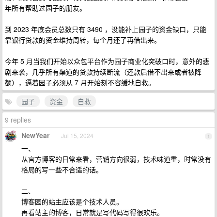
年所有帮助过园子的朋友。
到 2023 年底会员总数只有 3490 ，没能补上园子的资金缺口，只能
靠银行贷款的资金维持周转，每个月还了再借出来。
今年 5 月当我们开始以众包平台作为园子商业化突破口时，意外的悲
剧来袭，几乎所有渠道的贷款持续断流（还款后借不出来或者被降
额），逼着园子必须从 7 月开始刻不容缓地自救。
园子
资金
自救
9 replies
NewYear
Jul 15, 2024
1
一、
从官方博客的日常来看，营销方向很弱，技术味道重，时常没有
格局的写一些不合适的话。
二、
博客园的站主应该是个技术人员。
再看站主的博客，日常就是写代码写得很欢乐。