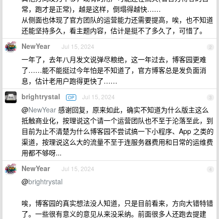
常，跑才是正常)，越是这样，倒塌得越快……
从侧面也体现了官方团队的运营能力还需要提高，唉，也不知道
还能坚持多久，看主题内容，估计是挺不了多久了，可惜了。
NewYear
Jul 15, 2024
2
一年了，去年八月发文说弹尽粮绝，这一年过去，博客园更难
了……能不能挺过今年怕是不知道了，官方博客总是发负面消
息，估计老用户跑得更快了……
brightrystal
Jul 15, 2024
OP
3
@
NewYear
感谢回复，原来如此，确实不知道为什么版主这么
抵触商业化，按理说这个请一个运营团队也不至于沦落至此，到
目前为止不清楚为什么博客园不尝试搞一下小程序、App 之类的
渠道，按理说这么大的流量不至于连服务器费用和日常的运维费
用都不够呀...
NewYear
Jul 15, 2024
4
@
brightrystal
唉，博客园的真实想法没人知道，只是目前看来，方向大错特错
了。一些很有意义的意见从来没采纳。前面很多人还跑去提建