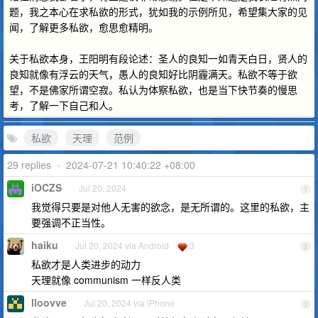
题，我之本心在求私欲的形式，犹如我的示例所见，希望集大家的见
闻，了解更多私欲，愈思愈精明。
关于私欲本身，王阳明有段论述：圣人的良知一如青天白日，贤人的
良知就像有浮云的天气，愚人的良知好比阴霾满天。私欲不等于欲
望，不是佛家所谓空寂。私认为体察私欲，也是当下快节奏的慢思
考，了解一下自己和人。
私欲
天理
范例
29 replies
•
2024-07-21 10:40:22 +08:00
iOCZS
Jul 20, 2024
1
我觉得只要是对他人无害的欲念，是无所谓的。这里的私欲，主
要强调不正当性。
haiku
Jul 20, 2024 via Android
3
2
私欲才是人类进步的动力
天理就像 communism 一样反人类
lloovve
Jul 20, 2024 via iPhone
3