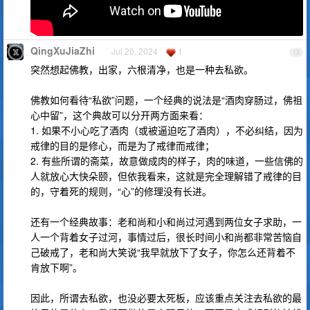
QingXuJiaZhi
Jul 20, 2024
1
13
突然想起佛教，出家，六根清净，也是一种去私欲。
佛教如何看待“私欲”问题，一个经典的说法是“酒肉穿肠过，佛祖
心中留”，这个典故可以分开两方面来看：
1. 如果不小心吃了酒肉（或被逼迫吃了酒肉），不必纠结，因为
戒律的目的是修心，而是为了戒律而戒律；
2. 有些所谓的斋菜，故意做成肉的样子，肉的味道，一些信佛的
人就放心大快朵颐，但依我看来，这就是完全理解错了戒律的目
的，守着死的规则，“心”的修理没有长进。
还有一个经典故事：老和尚和小和尚过河遇到两位女子求助，一
人一个背着女子过河，事情过后，很长时间小和尚都非常苦恼自
己破戒了，老和尚大笑说“我早就放下了女子，你怎么还背着不
肯放下啊”。
因此，所谓去私欲，也没必要太死板，应该重点关注去私欲的最