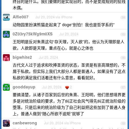
终目的是什么。我们要做的是实现目的，而不是变成规则的扯线
木偶。
Alfie007
Jul 20, 2024 via iPhone
14
动物园里扮演熊猫走起来了 doge“别怕！我也是哲学系的”
0Z03ry75kWg9m0XS
Jul 20, 2024
15
王阳明是反对朱熹这句“存天理，灭人欲”的，他认为天理即是人
欲，人欲即是天理，重点在心，就是心之体也
bigwhite2
Jul 20, 2024
16
古代文人过于追求和吹捧圣贤的状态，圣贤是有崇高理想的，不
屑于私欲。但实际上我们大部分人都是普通人，如果没有了这点
私欲的满足我们活着还有什么意思，看看就好。
gooddayup
Jul 20, 2024
2
17
要搞清楚，从诸子百家到后世的朱熹、王阳明，他们思想境界更
多是对统治阶级的要求，为了纠正社会风气得先纠正统治阶级的
堕落，只是后来的统治阶级为了自己利益把这些加到了普通人身
上，普通人做到“随心所欲不逾矩”就够了
canbewrong
Jul 20, 2024 via iPhone
18