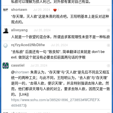
私欲可以理解为损人利己。对外部有害对自己有益。
shortawn
Jul 20, 2024
1
4
“存天理，灭人欲”这是朱熹的观点吧。王阳明基本上是反对这种
观点的。
aliveyang
Jul 20, 2024
5
人就是一个欲望的混合体，所谓追求客观理性未尝不是一种私欲
rqYzyAced2NbD8fw
Jul 20, 2024
6
"去私欲" 后面还有一句 "致良知", 简单翻译过来就是 don't be
evil. 做到这个就没有必要去扣前面两句话的字眼
casstiel
Jul 20, 2024
7
@
shortawn
朱熹认为，“存天理”与“灭人欲”是先后不同且又相互
统一的两种工夫；与此不同，王阳明认为，“去人欲”与“存天理”
是同一的，“去得人欲，便识天理”，并且特别强调去除人欲。然
而，他们都讲天理与人欲的对立，要求去除人欲，因而又是一致
的。 [Link](
https://www.sohu.com/a/385261896_273853#WCREFX-
4694873
)