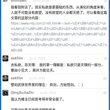
shortawn
Jul 20, 2024
8
我看到附言了。其实私欲是更基础的东西，从演化的角度来看，
人就不可能没有欲望，没有欲望的人全都灭绝了。可以看看这篇
文章的这部分内容：
https://www.ntiy.com/2160.html#:~:text=%E4%B8%8D%E7%9
4%A8%E7%AB%8B%E5%8D%B3%E6%AD%BB%E5%8E%BB
%E3%80%82-,%E4%BA%BA%E6%80%A7%E6%98%AF%E4
%BB%80%E4%B9%88%EF%BC%9F,-
%E4%BA%BA%E5%B9%B6%E9%9D%9E%E7%8B%AC%E7%
AB%8B
askfilm
Jul 20, 2024
9
去私欲，存天理： 我的第一理解是：私欲只是天理的一部分，
要由小见大 ，离井方能见天。
askfilm
Jul 20, 2024
10
譬如武侠世界里的理念： 弃剑，方始悟剑。 ：）
QingXuJiaZhi
Jul 20, 2024
11
我认为楼主已经思考得非常全面了。
可能这约等于提倡讲理智思考。