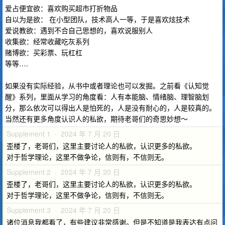
爱占便宜欲：喜欢购买超市打折物品
自以为是欲： 在小型团队，技术高人一等，于是喜欢炫技术
爱说教欲：遇到不合自己思想的，喜欢说服别人
收集欲：经常收藏吃灰系列
赌博欲：买彩票、玩杠杠
等等….
如果没有实际经验，从书中或者理论也可以发掘。之前看《认知觉
醒》系列，里面从学习的角度看：人有本能脑、情绪脑、理智脑划
分，那么依次可以得出人是怕死的，人是没有耐心的，人是较真的。
当然还有更多角度认识人的私欲，期待老哥们的奇思妙想～
Supplement 1 · 2024 年 7 月 20 日
歪楼了，老哥们，这里主要讨论人的私欲，认识更多的私欲。
对于哲学理论，这里不做争论，信则有，不信则无。
Supplement 2 · 2024 年 7 月 20 日
歪楼了，老哥们，这里主要讨论人的私欲，认识更多的私欲。
对于哲学理论，这里不做争论，信则有，不信则无。
Supplement 3 · 2024 年 7 月 20 日
诸位消息我都看了，有些建议非常感谢。但是不知道是我表达有点问