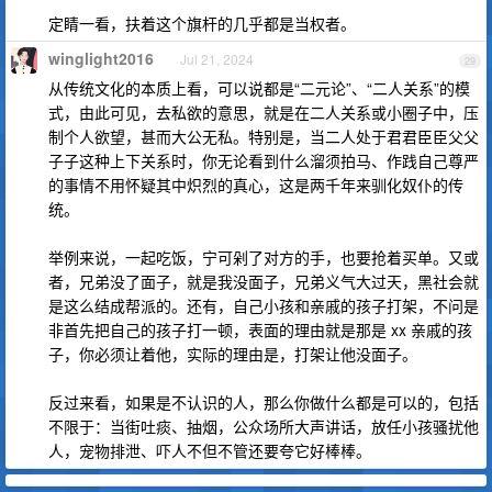
定睛一看，扶着这个旗杆的几乎都是当权者。
winglight2016
Jul 21, 2024
29
从传统文化的本质上看，可以说都是“二元论”、“二人关系”的模
式，由此可见，去私欲的意思，就是在二人关系或小圈子中，压
制个人欲望，甚而大公无私。特别是，当二人处于君君臣臣父父
子子这种上下关系时，你无论看到什么溜须拍马、作践自己尊严
的事情不用怀疑其中炽烈的真心，这是两千年来驯化奴仆的传
统。
举例来说，一起吃饭，宁可剁了对方的手，也要抢着买单。又或
者，兄弟没了面子，就是我没面子，兄弟义气大过天，黑社会就
是这么结成帮派的。还有，自己小孩和亲戚的孩子打架，不问是
非首先把自己的孩子打一顿，表面的理由就是那是 xx 亲戚的孩
子，你必须让着他，实际的理由是，打架让他没面子。
反过来看，如果是不认识的人，那么你做什么都是可以的，包括
不限于：当街吐痰、抽烟，公众场所大声讲话，放任小孩骚扰他
人，宠物排泄、吓人不但不管还要夸它好棒棒。