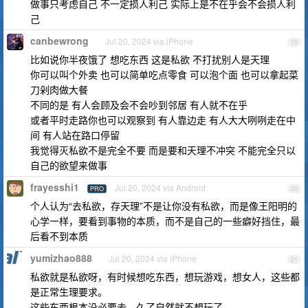
做事只考虑自己 不一定损人利己 实际上是不在乎会不会损人利
己
canbewrong
Jul 20, 2024 via iPhone
19
比如说你半夜饿了 想吃东西 这是私欲 不打扰别人是天理
你可以叫个外卖 也可以简单吃点零食 可以泡个面 也可以拿起菜
刀剁肉做大餐
不同的是 有人会顾及会不会吵到邻居 有人就不在乎
或者平时走路你也可以观察到 有人靠边走 有人大大咧咧走在中
间 有人站在路口停留
我觉得灭私欲不是完全不要 而是要和天理不冲突 不能完全只以
自己的欲望来做事
frayesshi1
Jul 20, 2024 via Android
PRO
20
个人认为“去私欲，存天理”不是让你没有私欲，而是像王阳明的
心学一样，要看到事物的本质，而不是自己的一些癖好挡住，最
后看不到本质
yumizhao888
Jul 20, 2024 via iPhone
21
私欲就是私欲呀，有时候想吃东西，想玩游戏，想女人，这些都
是正常生理要求。
这些东西根本没必要去，久了自然就不想玩了。