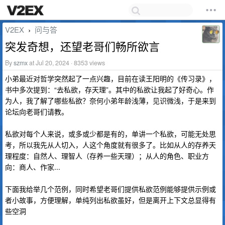
V2EX
问与答
›
突发奇想，还望老哥们畅所欲言
By
szmx
at Jul 20, 2024 · 8353 views
小弟最近对哲学突然起了一点兴趣，目前在读王阳明的《传习录》，
书中多次提到：“去私欲，存天理”。其中的私欲让我起了好奇心。作
为人，我了解了哪些私欲？奈何小弟年龄浅薄，见识微浅，于是来到
论坛向老哥们请教。
私欲对每个人来说，或多或少都是有的，单讲一个私欲，可能无处思
考，所以我先从人切入，人这个角度就有很多了。比如从人的存养天
理程度：自然人、理智人（存养一些天理）；从人的角色、职业方
向：商人、作家...
下面我给举几个范例，同时希望老哥们提供私欲范例能够提供示例或
者小故事，方便理解，单纯列出私欲虽好，但是离开上下文总显得有
些空洞