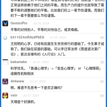
正常运转依赖于他们之间的平衡。而生产力的提升也就导致了需
要不断的调整他们的平衡。比如我们的上一辈节俭谨慎。而我们
的下一辈不需要那么节俭谨慎。
GeminiPro
Jul 20, 2024
24
平等的对待别人，平等的对待自己，戒贪嗔痴。
b4115Z4mRAz9P8EA
Jul 20, 2024
25
王阳明的心学，已经有前面生生世世修行的基础了，今生果子成
熟了。我们缺在前面的基础。可以学日常法师《菩提道次第广
论》、索达吉堪布的《入行论》入门。
bakamake
Jul 21, 2024
26
科学优先，「普通心理学」->「变态心理学」 or 「心理障碍」
成瘾性机制相关
404www
Jul 21, 2024
27
啊，难道不先思考一下是否正确吗？
vain
Jul 21, 2024
28
天理是个好旗帜。