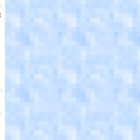
4
这
5
6
还