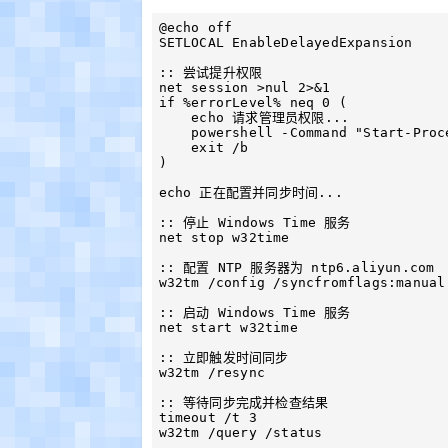
@echo off    

SETLOCAL EnableDelayedExpansion    

:: 尝试提升权限    

net session >nul 2>&1    

if %errorLevel% neq 0 (    

    echo 请求管理员权限...    

    powershell -Command "Start-Process -FilePath '%0' -Verb RunAs"    

    exit /b    

)    

echo 正在配置并同步时间...    

:: 停止 Windows Time 服务    

net stop w32time    

:: 配置 NTP 服务器为 ntp6.aliyun.com  
w32tm /config /syncfromflags:manual
:: 启动 Windows Time 服务    

net start w32time    

:: 立即触发时间同步    

w32tm /resync    

:: 等待同步完成并检查结果    

timeout /t 3    

w32tm /query /status    
