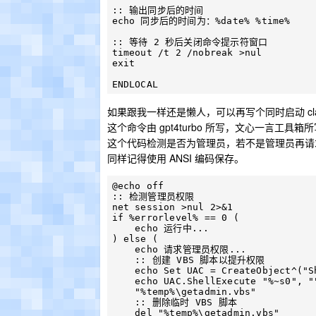
:: 输出同步后的时间  

echo 同步后的时间为：%date% %time%  

:: 等待 2 秒后关闭命令提示符窗口  

timeout /t 2 /nobreak >nul  

exit  

如果跟我一样还是懒人，可以再写个同时启动 cl
这个命令由 gpt4turbo 所写，文心一言
这个代码检测是否为管理员，若不是管理员再请
同样记得使用 ANSI 编码保存。
@echo off

:: 检测管理员权限

net session >nul 2>&1

if %errorlevel% == 0 (

    echo 运行中...

) else (

    echo 请求管理员权限...

    :: 创建 VBS 脚本以提升权限

    echo Set UAC = CreateObject^("Shell.Application"^) > "%temp%\getadmin.vbs"

    echo UAC.ShellExecute "%~s0", "", "", "runas", 1 >> "%temp%\getadmin.vbs"

    "%temp%\getadmin.vbs"

    :: 删除临时 VBS 脚本

    del "%temp%\getadmin.vbs"
