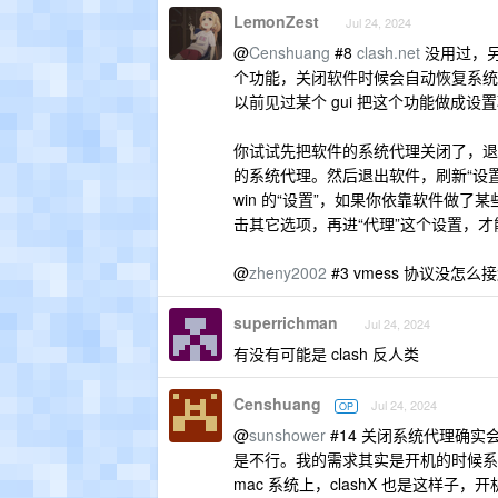
LemonZest
Jul 24, 2024
@
Censhuang
#8
clash.net
没用过，
个功能，关闭软件时候会自动恢复系统代理
以前见过某个 gui 把这个功能做成设
你试试先把软件的系统代理关闭了，退出
的系统代理。然后退出软件，刷新“设
win 的“设置”，如果你依靠软件做了
击其它选项，再进“代理”这个设置，才
@
zheny2002
#3 vmess 协议没怎
superrichman
Jul 24, 2024
有没有可能是 clash 反人类
Censhuang
Jul 24, 2024
OP
@
sunshower
#14 关闭系统代理确实会
是不行。我的需求其实是开机的时候系统
mac 系统上，clashX 也是这样子，开机