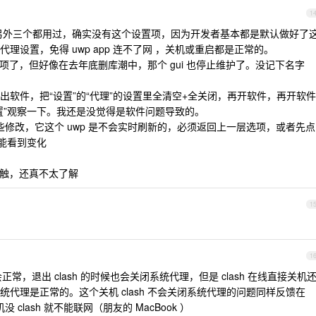
1
另外三个都用过，确实没有这个设置项，因为开发者基本都是默认做好了
设置，免得 uwp app 连不了网 ，关机或重启都是正常的。
置项了，但好像在去年底删库潮中，那个 gui 也停止维护了。没记下名字
软件，把“设置”的“代理”的设置里全清空+全关闭，再开软件，再开软件
置”观察一下。我还是没觉得是软件问题导致的。
某些修改，它这个 uwp 是不会实时刷新的，必须返回上一层选项，或者先点
能看到变化
么接触，还真不太了解
1
1
正常，退出 clash 的时候也会关闭系统代理，但是 clash 在线直接关机
代理是正常的。这个关机 clash 不会关闭系统代理的问题同样反馈在
没 clash 就不能联网（朋友的 MacBook ）