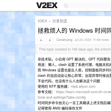
V2EX
分享创造
›
拯救烦人的 Windows 时间
Censhuang
·
Jul 24, 2024
· 5146 views
This topic created in 746 days ago, the info
非技术贴，小白用 GPT 解决的，GPT 代码警告
用途：懒人，clash 设置了系统代理，电脑
而 Windows 设置也是反人类，控制面板同
clash 的自启动会让核心异常，出现异常时
不会代码，也没有什么人去解决这个问题
使用的 NTP 服务器：
ntp6.aliyun.com
参考文档：
https://learn.microsoft.com/zh-cn
tools-and-settings?tabs=config
时间同步命令由文心一言工具箱读上述文档后编写，
记得使用 ANSI 编码保存文件