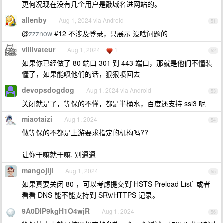
更何况现在没有几个用户是敲域名进网站的。
allenby
Aug 1, 2024 via Android
51
@
zzznow
#12 不涉及登录，只展示 没啥问题的
villivateur
Aug 1, 2024
1
52
如果你已经做了 80 端口 301 到 443 端口，那就是他们不懂装
懂了，如果能喷他们的话，狠狠喷回去
devopsdogdog
Aug 1, 2024 via Android
53
关闭就是了，等保的不懂，都是半桶水，百度还支持 ssl3 呢
miaotaizi
Aug 1, 2024
54
做等保的不都是上游要求指定的机构吗??
让你干嘛就干嘛, 别逼逼
mangojiji
Aug 1, 2024
55
如果真要关闭 80 ，可以考虑提交到`HSTS Preload List` 或者
看看 DNS 能不能支持到 SRV/HTTPS 记录。
9A0DIP9kgH1O4wjR
Aug 1, 2024
56