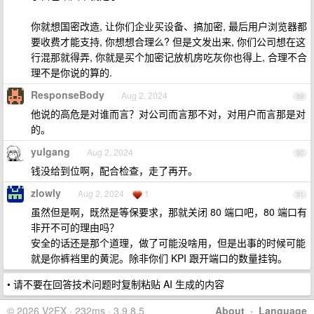
你就想国密改造, 让你们企业买设备、搞加密, 最后用户浏览器都
要收费才能支持, 你想想合理么? 但是文发出来, 你们公司想在这
行混那就得弄, 你就是买个加密记放机房吃灰你也得上, 合理不合
理不是你说的算的.
ResponseBody
Aug 2, 2024
89
他说的高危是对谁而言？对公司而言那不对，对用户而言那是对
的。
yulgang
Aug 2, 2024
90
钱没给到位啊，配合检查，走了再开。
zlowly
Aug 2, 2024
1
91
虽然但是啊，既然是等保要求，那就关闭 80 端口吧，80 端口有
非开不可的理由吗？
安全的话还是那个道理，做了可能没啥用，但是出事的时候可能
就是你裤裆里的黄泥。除非你们 KPI 跟开端口的数量挂钩。
• 请不要在回答技术问题时复制粘贴 AI 生成的内容
© 2026 V2EX · 232ms · 3.9.8.5
About
·
Language