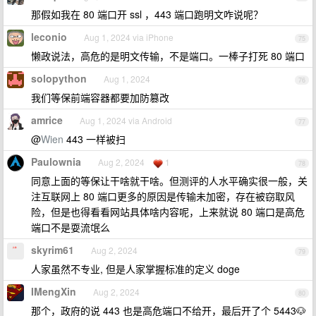
那假如我在 80 端口开 ssl ，443 端口跑明文咋说呢？
leconio
Aug 1, 2024 via iPhone
75
懒政说法，高危的是明文传输，不是端口。一棒子打死 80 端口
solopython
Aug 1, 2024
76
我们等保前端容器都要加防篡改
amrice
Aug 1, 2024 via Android
77
@
Wien
443 一样被扫
Paulownia
Aug 2, 2024
1
78
同意上面的等保让干啥就干啥。但测评的人水平确实很一般，关
注互联网上 80 端口更多的原因是传输未加密，存在被窃取风
险，但是也得看看网站具体啥内容呢，上来就说 80 端口是高危
端口不是耍流氓么
skyrim61
Aug 2, 2024
79
人家虽然不专业, 但是人家掌握标准的定义 doge
IMengXin
Aug 2, 2024
80
那个，政府的说 443 也是高危端口不给开，最后开了个 5443🐶