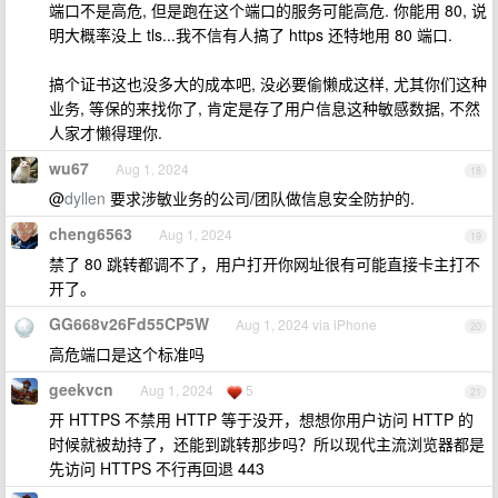
端口不是高危, 但是跑在这个端口的服务可能高危. 你能用 80, 说
明大概率没上 tls...我不信有人搞了 https 还特地用 80 端口.
搞个证书这也没多大的成本吧, 没必要偷懒成这样, 尤其你们这种
业务, 等保的来找你了, 肯定是存了用户信息这种敏感数据, 不然
人家才懒得理你.
wu67
Aug 1, 2024
18
@
dyllen
要求涉敏业务的公司/团队做信息安全防护的.
cheng6563
Aug 1, 2024
19
禁了 80 跳转都调不了，用户打开你网址很有可能直接卡主打不
开了。
GG668v26Fd55CP5W
Aug 1, 2024 via iPhone
20
高危端口是这个标准吗
geekvcn
Aug 1, 2024
5
21
开 HTTPS 不禁用 HTTP 等于没开，想想你用户访问 HTTP 的
时候就被劫持了，还能到跳转那步吗？所以现代主流浏览器都是
先访问 HTTPS 不行再回退 443