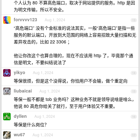
个人认为 80 不算高危端口，取决于网站提供的服务。http 是因
为明文传输，所以不安全。
forvvvv123
Aug 1, 2024
13
“高危端口” 没有个金标准的说法其实，一般“高危端口”是指一些
服务的默认端口，开放到大范围的网络上容易招致大量扫描和无
差异攻击的，比如 22 3306 ；
他让你改这个也算合理的，现在不应该用 http 了，毕竟那个通
信是明文，不要纠结说法了
yikyo
Aug 1, 2024
14
等保很烦，但是这个没得说，你怕用户不会输，做个重定向
liubaicai
Aug 1, 2024
15
等保一般不都是 tob 业务吗？这种业务不就是领导说啥是啥么，
他说 80 高危你给关了就行，至于用户体验又不重要。
dyllen
Aug 1, 2024
16
等保是什么岗位？
wu67
Aug 1, 2024
17