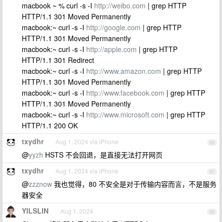
macbook ~ % curl -s -I
http://weibo.com
| grep HTTP
HTTP/1.1 301 Moved Permanently
macbook:~ curl -s -I
http://google.com
| grep HTTP
HTTP/1.1 301 Moved Permanently
macbook:~ curl -s -I
http://apple.com
| grep HTTP
HTTP/1.1 301 Redirect
macbook:~ curl -s -I
http://www.amazon.com
| grep HTTP
HTTP/1.1 301 Moved Permanently
macbook:~ curl -s -I
http://www.facebook.com
| grep HTTP
HTTP/1.1 301 Moved Permanently
macbook:~ curl -s -I
http://www.microsoft.com
| grep HTTP
HTTP/1.1 200 OK
txydhr
Aug 1, 2024 via iPhone
66
@
yyzh
HSTS 不会回退，是直接无法打开网页
txydhr
Aug 1, 2024 via iPhone
67
@
zzznow
我也觉得，80 不安全是对于传输内容而言，不是服务
器安全
YILSLIN
Aug 1, 2024
68