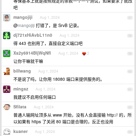
等保基本上就是按照规定的条款一个一个测试，如果要求了就改
吧
mangojiji
Aug 1, 2024
57
@
mangojiji
打错了，是 SrvB 记录。
dj721xHiAvbL11n0
Aug 1, 2024
58
得 443 也别用了，直接自定义端口吧
Xs2y6914BljWqNfl
Aug 1, 2024
2
59
让你干嘛就干嘛
billwang
Aug 1, 2024
60
不是说了吗，让你用 18080 端口来提供服务的。
mingsz
Aug 1, 2024
61
我建议不启用任何端口
Sfilata
Aug 1, 2024
62
普通人输网址顶多从 www 开始，没有人会直接输 http:// 的，所
以如果有 https 了关闭 80 端口是合理的，反正也没用
kuaner
Aug 1, 2024
63