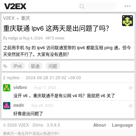
V2EX
重庆
›
重庆联通 ipv6 这两天是出问题了吗？
By
mzlgx
at Aug 4, 2024 · 4873 views
之前用手机 5g 的 ipv6 访问联通宽带的 ipv6 都能互相 ping 通，但今
天突然就不行了。大家有没有遇到？
IPv6
联通
问题
2 replies
•
2024-09-28 21:25:02 +08:00
oldbro
Aug 17, 2024
1
没开 v6 ，重庆联通不是有公网 v4 吗？我就把 v6 关了
mtdlr
Sep 28, 2024
2
好像是出问题了
© 2026 V2EX · 20ms · 3.9.8.5
About
·
Language
券商万一免五开户活动火热进行中！