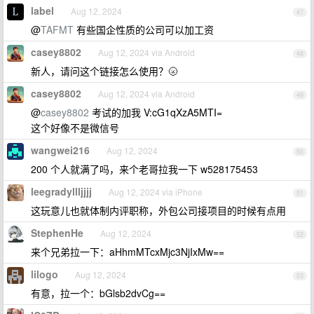
label
Aug 12, 2024
47
@
TAFMT
有些国企性质的公司可以加工资
casey8802
Aug 12, 2024 via Android
48
新人，请问这个链接怎么使用？🌝
casey8802
Aug 12, 2024 via Android
49
@
casey8802
考试的加我 V:cG1qXzA5MTI=
这个好像不是微信号
wangwei216
Aug 12, 2024
50
200 个人就满了吗，来个老哥拉我一下 w528175453
leegradyllljjjj
Aug 12, 2024 via iPhone
51
这玩意儿也就体制内评职称，外包公司接项目的时候有点用
StephenHe
Aug 12, 2024
52
来个兄弟拉一下：aHhmMTcxMjc3NjIxMw==
lilogo
Aug 12, 2024
53
有意，拉一个：bGlsb2dvCg==