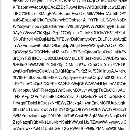
hqSqdvZY2FyadfThH7SIR7WrbNaWUH14QOX0BxnMNI9bzlw
KFbabmVw4qt3UpOAoZZDcR05wHbw+WKlQdCNh5cwLfZ8jY
ldFC70GbzxTXMagF/AJeFauddPwcOxsMtkV2HvrDAUI4hDP7
suK+Ep2abjH7k6F2wDrvncbOOobso1AlHYrThIktUGGYbNoDr
WYssywmHbu+qd8zdh6rveIHW9uthVgNWWVkftzqhyy6FEum
0AyYxWvvy67I0Kjg4zGrgD7O6p+++CLtnFrDDGwYE5TEfXjul
CN8RI1f8rIMoBujN2N2/frFBuyirDsKmntypOnyEuLP8ci3cAvqE
1rWzEmasbw6m9JI5O8xqgGpWbgrDwvyWXbyuK7sQx8JKSl
QOScg8S+DCCNcheaNZH4FqlkBYRqcQtogaOguOx/2lmkfrFv
3rDjx9RZHkfOvHO6xQB3vB2A1uQz/fFBezkdmGDWCBX2heX
5zEItqGfnWMWtbIYDNfZ0piDrMasL6741Qd4C1o01dxYVPT5
2wjUks/RnkwzGoA/yksQJQNQptwF9KzZKufSDkHn35AJ+7dr6
2fV9FPm8X1vu/8hE49RDyYnpfymeHS7ouO2qzZhi0U35E+JZ
kFkGUtAQaQu5lQXEEHSA2BFzWyjGFWA8VnHUpthmVJCOb
IVKI4bjt00McFlFH4dg2zWrC+u6MXX5y4wUgpT6El5OC78AU
+HXtAFpD3Pq2c/TmlEjbQReYalvT8+kRwIeYFhvUCsw0bKEK
HrvrqgFDsIxHrCxesxNYlEWyZMcxqAH+hnEmJMORUuzJ9gk
0tt+LMETUSETowcWTjH2Y10PgZO6YvYsVOBNWA3YVfkbcvI
rWMYmezkqcn4gdD9Dl9ElUk7n5Yzx4PFi3gM5farA+NcqlOzD
ZsgNazyjRQbMNsLd8KbYK4ikhVW3sHJ2RZw6wWij+y6iv5uiC
mVmjowkkYoR14UahbGBIT3GFWA29+PN8pYMNbeW3hMuq