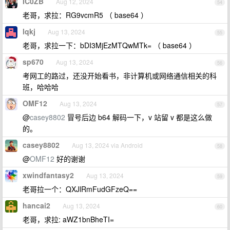
IC0ZB
Aug 12, 2024
54
老哥，求拉：RG9vcmR5 （ base64 ）
lqkj
Aug 13, 2024
55
老哥，求拉一下：bDI3MjEzMTQwMTk= （ base64 ）
sp670
Aug 13, 2024
56
考网工的路过，还没开始看书，非计算机或网络通信相关的科
班，哈哈哈
OMF12
Aug 13, 2024
57
@
casey8802
冒号后边 b64 解码一下，v 站留 v 都是这么做
的。
casey8802
Aug 13, 2024 via Android
58
@
OMF12
好的谢谢
xwindfantasy2
Aug 13, 2024
59
老哥拉一个：QXJlRmFudGFzeQ==
hancai2
Aug 13, 2024
60
老哥，求拉: aWZ1bnBheTI=