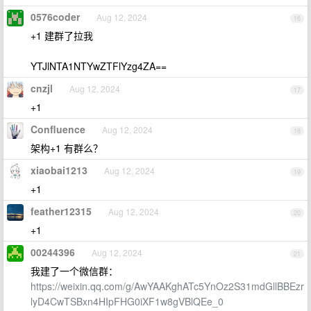
0576coder
Aug 12, 2024
16
+1 建群了拉我
YTJlNTA1NTYwZTFlYzg4ZA==
cnzjl
Aug 12, 2024
17
+1
Confluence
Aug 12, 2024
18
架构+1 有群么？
xiaobai1213
Aug 12, 2024
19
+1
feather12315
Aug 12, 2024
20
+1
00244396
Aug 12, 2024
21
我建了一个微信群：
https://weixin.qq.com/g/AwYAAKghATc5YnOz2S31mdGllBBEzr
lyD4CwTSBxn4HIpFHG0iXF1w8gVBlQEe_0