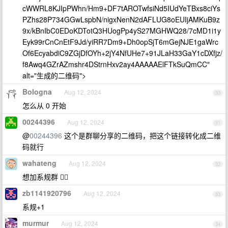
cWWRL8KJIpPWhn/Hm9+DF7tAROTwfsiNd5IUdYeTBxs8ciYs
PZhs28P734GGwLspbN/nigxNenN2dAFLUG8oEUIjAMKuB9z
9x/kBnIbC0EDoKDTotQ3HUogPp4yS27MGHWQ28/7cMD1i1y
Eyk99rCnCnEtF9Jd/yiRR7Dm9+Dh0opSjT6mGejNJE1gaWrc
Of6EcyabdiC9ZGjDfOYh+2jY4NfUHe7+91JLaH33GaY1cDXfjz/
f8Awq4GZrAZmshr4DStrnHxv2ay4AAAAAElFTkSuQmCC"
alt="生成的二维码">
Bologna
Aug 12, 2024
30
怎么从 0 开始
00244396
Aug 12, 2024
31
@
00244396
这个是群聊分享的二维码，把这个链接转化成二维
码就行
wahateng
Aug 12, 2024
32
想加系规群 🙋‍♂️
zb1141920796
Aug 12, 2024
33
系规+1
murmur
Aug 12, 2024
34