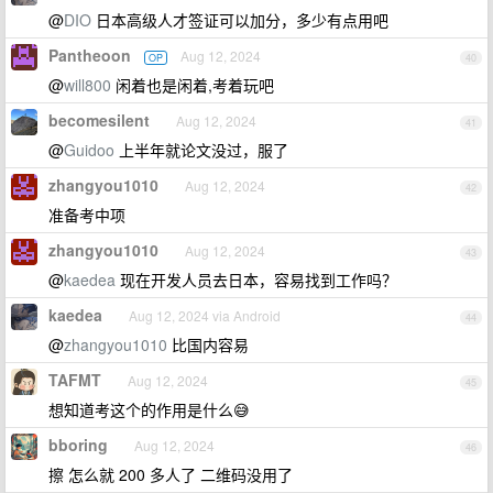
@
DIO
日本高级人才签证可以加分，多少有点用吧
Pantheoon
Aug 12, 2024
OP
40
@
will800
闲着也是闲着,考着玩吧
becomesilent
Aug 12, 2024
41
@
Guidoo
上半年就论文没过，服了
zhangyou1010
Aug 12, 2024
42
准备考中项
zhangyou1010
Aug 12, 2024
43
@
kaedea
现在开发人员去日本，容易找到工作吗？
kaedea
Aug 12, 2024 via Android
44
@
zhangyou1010
比国内容易
TAFMT
Aug 12, 2024
45
想知道考这个的作用是什么😅
bboring
Aug 12, 2024
46
擦 怎么就 200 多人了 二维码没用了