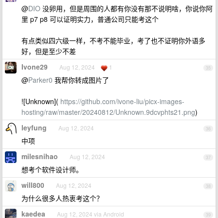
@
DIO
没卵用，但是周围的人都有你没有那不说明啥，你说你阿
里 p7 p8 可以证明实力，普通公司只能考这个
有点类似四六级一样，不考不能毕业，考了也不证明你外语多
好，但是至少不差
Ivone29
Aug 12, 2024
1
35
@
Parker0
我帮你转成图片了
![Unknown](
https://github.com/ivone-liu/picx-images-
hosting/raw/master/20240812/Unknown.9dcvphts21.png
)
leyfung
Aug 12, 2024
36
中项
milesnihao
Aug 12, 2024
37
想考个软件设计师。
will800
Aug 12, 2024
38
为什么很多人热衷考这个？
kaedea
Aug 12, 2024 via Android
39