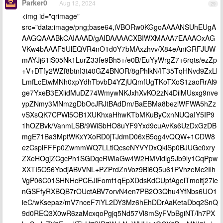
Parker0
Aug 12, 2024
29
<img id="qrimage"
src="data:image/png;base64,iVBORw0KGgoAAAANSUhEUgA
AAGQAAABkCAIAAAD/gAIDAAAACXBIWXMAAA7EAAAOxAG
VKw4bAAAF5UlEQVR4nO1d0Y7bMAxzhvv/X84eAniGRFJUW
mAYJj61iS05Nk1LurZ33fe9Bh5+/e0B/EuYyWrgZ7+6rqts/ezZp
+V+DTfy2WZf8btnI3t40GZ4BNOR/8gPhlkN/IT35TqHNvd9ZxLl
LmfLcEtwMNh0xpYdhTbvbD4YZjUQmfUgTKoTXoS1zaoRrAl9
ge7YxeB3EXlidMuDZ74WmywNKJxhXvKO2zN4DiiMUsxg9nve
ypZNmy3MNmzgDbOcJRJtBAdDm/BaEBMa8beziWFWA5hZz
vSXsQK7CPWl5OB1XUKhxaHhwKTbMKuByCxnNUQaIY5IP9
1hOZBvk/VanmLSB/9WiSbHO8uYF9Yxd9cuAvKs6UzDxGzDB
mgE71Ba3MptWKxYXoRD0jTJdmD06xB5qg4vQQW+1CDW8
ezCsplFFFp0ZwmmWQ7LLtiQcseNYVYDxQklSp0BJUGc0xry
ZXeHOgjZCgcPh1SGDqcRWlaGw4W2HMVldlg5Jb9ly1CqPpw
XXTI5O56YbdjABVVNL+PZPrdZnVoz9Bi6Q5u61PVhzeMc2Ilh
VgP06C01SHNHcPCEJlFomf1qEpXDdsKdCUpfAgelTmoitj27le
nGSFfyRXBQB7rOUctABV7orvN4en7PB2O3Qhu4YfNbs6UO1
ieC/wKsepaz/mV7nceF7iYL2DY3Mz6hEhDDrAaKetaDbq2SnQ
9d0REQ3X0wR6zaMcxqoPgjq5Nd57Vl8mSyFVbBgiNT/lh7PX