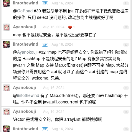
iintothewind
Aug 16, 2024
OP
31
@
GoRoad
#30 我就尽量不用 jpa 在多线程环境下做改变数据库
的操作, 只用 select 没问题的, 改动放到主线程就好了啊.
Ayanokouji
Aug 16, 2024
1
32
map 也不是线程安全，是不是也没必要存在了
iintothewind
Aug 16, 2024
OP
33
@
Ayanokouji
#32 "map 也不是线程安全", 你说错了吧? 你想说
的是 HashMap 不是线程安全的吧? Map 有很多其它实现啊,
java11 之后 Map 支持 Map.ofEntries()创建不可变 Map, 大部分
场景你只需要用这个 api 就可以了,而这个 api 创建的 map 是线
程安全的, welcome, 兄弟.
Ayanokouji
Aug 16, 2024
34
@
iintothewind
有了 Map.ofEntries()，那还要 new hashmap 干
啥。你咋不全用 java.util.concurrent 包下的呢
Ayanokouji
Aug 16, 2024
35
Vector 是线程安全的，你把 arrayList 都替换掉啊
iintothewind
Aug 16, 2024
OP
36