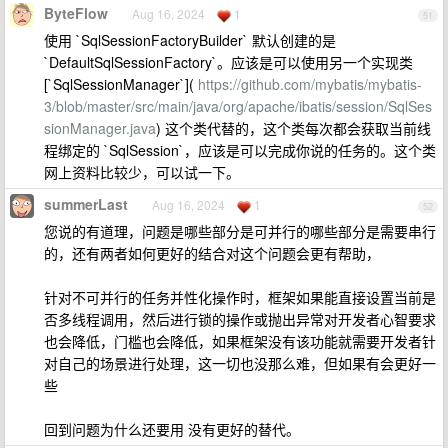
ByteFlow
Aug 16, 2024
1
51
使用 `SqlSessionFactoryBuilder` 默认创建的是
`DefaultSqlSessionFactory`。应该是可以使用另一个实现类
[`SqlSessionManager`](
https://github.com/mybatis/mybatis-
3/blob/master/src/main/java/org/apache/ibatis/session/SqlSes
sionManager.java
) 这个类代替的，这个类每次都会获取当前线
程绑定的 `SqlSession`，应该是可以完成你说的任务的。这个类
网上资料比较少，可以试一下。
summerLast
Aug 16, 2024
1
52
您说的有道理，问题是哪些部分是可并行的哪些部分是需要串行
的，还有两者如何更好的结合对这个问题会更有帮助，
针对不可并行的任务并性化操作时，框架如果能直接设置当前是
否多线程调用，然后进行锁的操作或抛出异常对开发者心智要求
也会降低，门槛也会降低，如果框架没有该功能就需要开发者针
对自己的场景进行处理，这一切也没那么难，但如果有会更好一
些
回到问题为什么还要用 没有更好的替代。