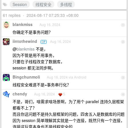
Session
线程安全
多线程
61 replies
•
2024-08-17 07:25:33 +08:00
blankmiss
Aug 16, 2024
1
你确定不是事务问题？
iintothewind
Aug 16, 2024
OP
2
@
blankmiss
不是，
因为不管是用不用事务，
只要在子线程改变了数据库，
session 都无法同步啊。
Bingchunmoli
Aug 16, 2024 via Android
3
线程安全难道不是=事务串行化？
chendy
Aug 16, 2024
5
4
不是，哥们，啥需求啥场景啊，为了用个 parallel 连持久层框架
都看不上了？
而且你这问题不是持久层框架的问题，四舍五入是数据库的问题
因为 session 简单理解其实就是一个连接，既然只有一个连接，
连接这玩意本身也不是线程安全的