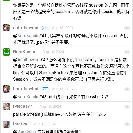
你想要的是一个能够自动维护管理各线程 session 的东西，而不
应该是一个线程安全的 session ，否则就是你对 session 的理解
有误
iintothewind
Aug 16, 2024
OP
42
@
NeroKamin
#41 其实框架设计的时候就不设计 session, 直接
处理就好了, jpa 标准并不重要.
NeroKamin
Aug 16, 2024
43
@
iintothewind
#42 怎么可能不设计 session ，session 是和数
据库交互所必需的。而且有这个东西也不意味着你必须得用这个
啊，你可以用 SessionFactory 来管理 session 而避免直接使用
Session ，或者不满足你的需求你可以自己再进行封装。
iintothewind
Aug 16, 2024
OP
44
@
NeroKamin
#43 .net 的 linq 如何? 有 session 吗?
iPisces77
Aug 16, 2024
45
parallelStream()我就用来导入数据,没有任何问题呀
interim
Aug 16, 2024
46
@
Vegetable
这就是地图炮的含金量？