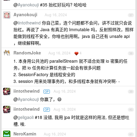
@
Ayanokouji
#35 抬杠好玩吗? 哈哈哈
Ayanokouji
Aug 16, 2024
37
@
iintothewind
你自己菜，连个问题都不会问，讲不过就只会说
抬杠。再说了 Java 有真正的 Immutable 吗，反射照样改，照样
能做到线程不安全，你啥也别用啊。java 自己还有 unsafe api
，继续解释啊。
RandomJoke
Aug 16, 2024
4
38
1. 本身用公共池的 parallelStream 就不适合处理 io 密集的任
务，把 io 任务和计算任务放一起会有很多问题
2. SessionFactory 是线程安全的
3. session 用来处理事务的，和多线程本身就有冲突啊- -
iintothewind
Aug 16, 2024
OP
39
@
Ayanokouji
你赢了，😄
iintothewind
Aug 16, 2024
OP
40
@
geligaoli
#18 没错, 我用 jpa 时就是这样的用法, 但还是想吐
槽, 唉.
NeroKamin
Aug 16, 2024
41