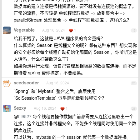
数据库的建立连接是很耗资源的，要不就没有连接池的概念了。
正常的流程，不应该是 单线程读取数据 => 放到集合中 =>
parallelStream 处理集合 => 单线程写回数据库 ，这样的么？
Vegetable
Aug 16, 2024
1
19
给我干懵了，这就是 JAVA 程序员的含金量吗？
什么框架的 Session 是线程安全的啊？哪有这种东西？想实现你
的安全必须给每个线程自动初始化隔离的 Session ，你听听这是
人话吗，什么框架敢这么干？
如果你想并行处理，请自己管理互相隔离的数据库连接，而不是
期待着 spring 帮你搞定，不要硬黑。
seedscoder
Aug 16, 2024
20
`Spring` 和 `Mybatis` 整合之后，底层使用
`SqlSessionTemplate` 似乎是能做到线程安全？
Sezxy
Aug 16, 2024
1
21
@
hi9527
每个线程要操作数据库前都需要从连接池里取出一个
连接，这个连接并非线程安全，不能多个线程同时使用同一个数
据库连接。
可以认为，mybatis 的一个 session 就代表一个数据库连接。