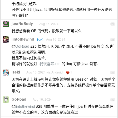
干的漂亮! 兄弟.
可是我不止用 java, 我用好多其他语言, 你就只用一种开发语言
吗? 哥们?
justNoBody
Aug 16, 2024
27
我想想看看 OP 的代码，脱敏发一下可以么
iintothewind
Aug 16, 2024
OP
28
@
GoRoad
#25 偶尔用, 因为历史原因, 不得不跟 jpa 打交道, 所
以只能边吐槽边用啊.
我是不偏向任何技术,
觉得好的就说好,
我很喜欢.net
的 linq 可惜 java 没有.
iseki
Aug 16, 2024 via Android
1
29
因为在设计上就没打算让你多线程使用 Session 对象，因为单个
会话的数据库操作是不能并发的，支持多线程操作单个会话毫无
意义。
GoRoad
Aug 16, 2024
30
@
iintothewind
#28 那能看一下你在使用 jpa 的时候是怎么处理
线程不安全的吗，这方面确实是没注意过