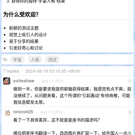
获得你的独特"宇宙人格"结果
为什么受欢迎？
新颖的测试主题
视觉上吸引人的设计
易于分享的结果
引发好奇心和讨论
宇宙
人格
测试
7 replies
•
2024-08-18 03:10:35 +08:00
yoiteshaw
Aug 17, 2024
1
做到一半，但是要求我提供邮箱获得结果，我感觉有点不爽，就
没继续了，从问题来看，这个所谓的“引起轰动”有待商榷，可能
我信息壁垒太厚。
totoro625
Aug 17, 2024
2
看了一下具体差异，这不就是星座书的描述吗？
哪位把星座书翻译一下，改改图片再扩容一下，给外国人一点小