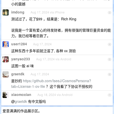
小的震撼
imdong
Aug 17, 2024 via iPhone
3
测试过了，花了$99 ，结果是：Rich King
说我是一个富有爱心的待发财者，拥有很强的管理巨量资金的能
力，我已经等着巨款了。
user1284
Aug 17, 2024
4
这种东西十多年前就泛滥了, 各种 xx 测验
yanyao233
Aug 17, 2024 via Android
5
这图一股 ai 味
graetdk
Aug 17, 2024
6
是抄的
https://github.com/IseeJ/CosmosPersona?
tab=License-1-ov-file
？这个我看了下协议不授权的
xiaomoxian
Aug 18, 2024 via Android
7
@
graetdk
有中文版吗
爱意满满的作品展示区。