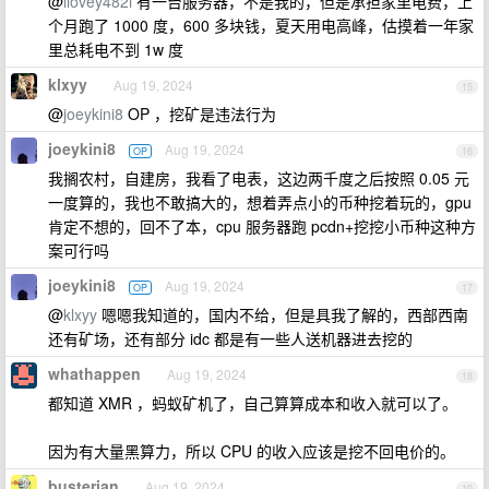
@
ilovey482i
有一台服务器，不是我的，但是承担家里电费，上
个月跑了 1000 度，600 多块钱，夏天用电高峰，估摸着一年家
里总耗电不到 1w 度
klxyy
Aug 19, 2024
15
@
joeykini8
OP ，挖矿是违法行为
joeykini8
Aug 19, 2024
OP
16
我搁农村，自建房，我看了电表，这边两千度之后按照 0.05 元
一度算的，我也不敢搞大的，想着弄点小的币种挖着玩的，gpu
肯定不想的，回不了本，cpu 服务器跑 pcdn+挖挖小币种这种方
案可行吗
joeykini8
Aug 19, 2024
OP
17
@
klxyy
嗯嗯我知道的，国内不给，但是具我了解的，西部西南
还有矿场，还有部分 idc 都是有一些人送机器进去挖的
whathappen
Aug 19, 2024
18
都知道 XMR ，蚂蚁矿机了，自己算算成本和收入就可以了。
因为有大量黑算力，所以 CPU 的收入应该是挖不回电价的。
busterian
Aug 19, 2024
19