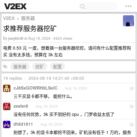
V2EX
服务器
›
求推荐服务器挖矿
By
joeykini8
at Aug 19, 2024 · 4424 views
电费 0.53 元 一度，想着搞一台服务器挖挖，请问有什么配置推荐购
买 没有太多钱，预算在 3k 左右
服务器
挖矿
配置
19 replies
•
2024-08-19 14:21:40 +08:00
cJ8SxGOWRH0LSelC
Aug 19, 2024
1
三千买显卡都不够， 能挖什么。
zealer8
Aug 19, 2024
2
没有任何优势，3k 买不到好的 cpu ，门罗收益太低了
dfdd1811
Aug 19, 2024
3
别想了，3k 的显卡本都挖不回来，矿机没有低于 1 万的，服务