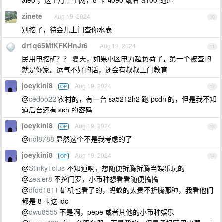
aleo ，这个月上主网，8 卡 4090 或者 a100 跑起
zinete
Aug 19, 2024
10
别挖了，待会儿上门查你水表
dr1q65MfKFKHnJr6
Aug 19, 2024
11
民用电挖矿？？ 夏天，如果小区电力超负荷了，第一个被查的
就是你家。运气不好的话，还会有叔叔上门教育
joeykini8
Aug 19, 2024
OP
12
@
cedoo22
农村的，有一台 sa5212h2 跑 pcdn 的，但是我不知
道后台还有 ssh 的密码
joeykini8
Aug 19, 2024
OP
13
@
ndl8788
显然这个不是我考虑的了
joeykini8
Aug 19, 2024
OP
14
@
StinkyTofus
不知道啊，想随便折腾折腾当娱乐玩的
@
zealer8
不挖门罗，小币种想看看随便搞搞
@
dfdd1811
矿机也看了的，蚂蚁的太贵不折腾那种，我看他们
都是 8 卡送 idc
@
dwu8555
不是啊，pepe 或者其他的小币种娱乐