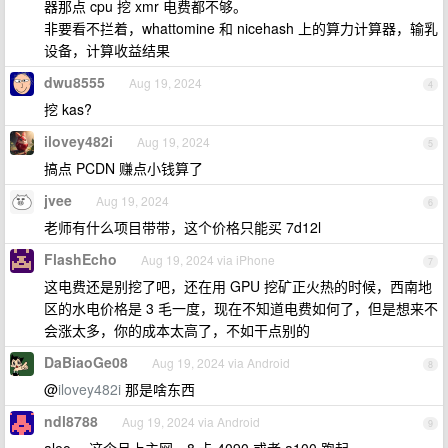
器那点 cpu 挖 xmr 电费都不够。
非要看不拦着，whattomine 和 nicehash 上的算力计算器，输乳
设备，计算收益结果
dwu8555
Aug 19, 2024
4
挖 kas?
ilovey482i
Aug 19, 2024
5
搞点 PCDN 赚点小钱算了
jvee
Aug 19, 2024
6
老师有什么项目带带，这个价格只能买 7d12l
FlashEcho
Aug 19, 2024 via iPhone
7
这电费还是别挖了吧，还在用 GPU 挖矿正火热的时候，西南地
区的水电价格是 3 毛一度，现在不知道电费如何了，但是想来不
会涨太多，你的成本太高了，不如干点别的
DaBiaoGe08
Aug 19, 2024 via Android
8
@
ilovey482i
那是啥东西
ndl8788
Aug 19, 2024 via Android
9