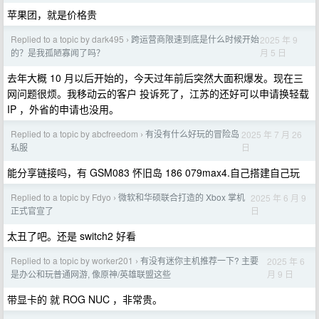
苹果团，就是价格贵
Replied to a topic by dark495
跨运营商限速到底是什么时候开始
2025 年 9
›
月 5 日
的？是我孤陋寡闻了吗？
去年大概 10 月以后开始的，今天过年前后突然大面积爆发。现在三
网问题很烦。我移动云的客户 投诉死了，江苏的还好可以申请换轻载
IP ，外省的申请也没用。
Replied to a topic by abcfreedom
有没有什么好玩的冒险岛
2025 年 7 月 26
›
日
私服
能分享链接吗，有 GSM083 怀旧岛 186 079max4.自己搭建自己玩
Replied to a topic by Fdyo
微软和华硕联合打造的 Xbox 掌机
2025 年 6 月 9
›
日
正式官宣了
太丑了吧。还是 switch2 好看
Replied to a topic by worker201
有没有迷你主机推荐一下? 主要
2025 年 6
›
月 9 日
是办公和玩普通网游, 像原神/英雄联盟这些
带显卡的 就 ROG NUC ，非常贵。