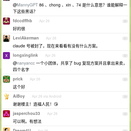
@
MannyGPT
86 、chong 、xin 、74 是什么意思？谁能解释一
下这些黑话？
fdccdffhb
Apr 26
30
好的很
LeviAkerman
Apr 26
31
claude 号被封了，现在来看看有没有什么方案。
longxinglink
Apr 26
32
@
nanyancc
一个小团体，共享了 bug 复现方案并且拿出来卖，
四个名字
prick
Apr 26
33
这个好
AiBoy
Apr 26 via Android
34
谢谢楼主！造福人民！😘
jasperchou33
Apr 26
35
可以啊。有想法
Dream4U
Apr 26