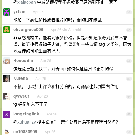
@
xialaoban
中转站假模型不退款我已经遇到不止一家了
yxlian
Apr 26
50
能加一下高性价比或者推荐的吗，看的眼花缭乱
olivergrace006
Apr 26 via Android
51
非常感谢楼主，能看到很多价格，但是不知道来源到底靠不靠
谱，最近也很多骗子店铺，希望能加一些认证 tag 之类的，因为
网友传的可能里面有坏人
RoccoShi
Apr 26
52
这玩意更新太快了，好奇 op 如何保证信息的更新的🤔
Kureha
Apr 26
53
不赖，可以加上评论和打分啥的，对商家也起到监督作用
qwwe01
Apr 26
54
tg 好像加入不了了
longxinglink
Apr 26
55
@
xuhuanzy
楼主拿 aff ，帮忙处理售后不是理所当然吗？
cc19830909
Apr 26
56