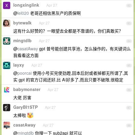
longxinglink
Apr 27
82
@
lel020
老哥还相信黑灰产的质保啊
bytewalk
Apr 27
83
这有什么好赞的？一眼望去全都是不靠谱的，你们真敢买？
mingtdlb
Apr 27
84
@
casatAway
gpt 普号能创建共享池，怎么操作的，有关键词么
我看看这方面
layxy
Apr 27
85
@
poorcai
使用小号买完使劲蹬,回本后封或者掉都无所谓了,其
实 gpt 的官方订阅还好,比 A\好多了,而且只要不破限,很稳定
babymonster
Apr 27
86
大佬 厉害
GaryBI1STP
Apr 27
87
太棒啦
casatAway
Apr 27
88
@
mingtdlb
你搜一下 sub2api 就可以