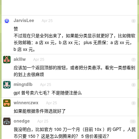
JarvisLee
Apr 25
6
赞
不过现在只是全列出来了，如果能分类显示就更好了，比如微软
长效邮箱：a 店 xx 元，b 店 xx 元； plus 无质保：a 店 xx 元，
b 店 xx 元。
aklllw
Apr 25
7
应该加一个返回顶部的按钮，或者把分类悬浮。看完一类想看别
的划上去很麻烦
mingtdlb
Apr 25
8
gpt 普号卖六七毛？不是随便注册么
winnerczwx
Apr 25
9
如果能根据条件筛选就好了
onedge
Apr 25
10
我没明白，比如官方 100 刀一个月（目前 10x ）的 GPT ，人民
币只要 150 ？这是怎么倒腾来的？ 5 倍价差接近？