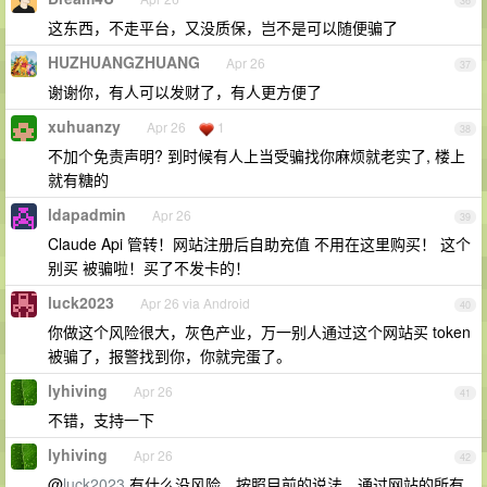
36
这东西，不走平台，又没质保，岂不是可以随便骗了
HUZHUANGZHUANG
Apr 26
37
谢谢你，有人可以发财了，有人更方便了
xuhuanzy
Apr 26
1
38
不加个免责声明? 到时候有人上当受骗找你麻烦就老实了, 楼上
就有糖的
ldapadmin
Apr 26
39
Claude Api 管转！网站注册后自助充值 不用在这里购买！ 这个
别买 被骗啦！买了不发卡的！
luck2023
Apr 26 via Android
40
你做这个风险很大，灰色产业，万一别人通过这个网站买 token
被骗了，报警找到你，你就完蛋了。
lyhiving
Apr 26
41
不错，支持一下
lyhiving
Apr 26
42
@
luck2023
有什么没风险，按照目前的说法，通过网站的所有