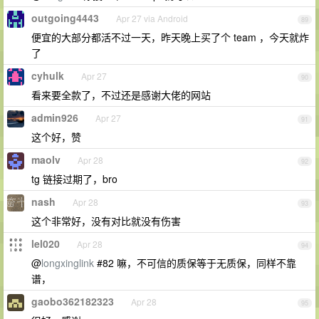
outgoing4443
Apr 27 via Android
89
便宜的大部分都活不过一天，昨天晚上买了个 team ，今天就炸
了
cyhulk
Apr 27
90
看来要全款了，不过还是感谢大佬的网站
admin926
Apr 27
91
这个好，赞
maolv
Apr 28
92
tg 链接过期了，bro
nash
Apr 28
93
这个非常好，没有对比就没有伤害
lel020
Apr 28
94
@
longxinglink
#82 嘛，不可信的质保等于无质保，同样不靠
谱，
gaobo362182323
Apr 28
95