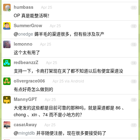
humbass
Apr 25
11
OP 真是能整活啊！
SummerGrow
Apr 25
12
@
onedge
薅羊毛的渠道很多，但有些涉及灰产
lemonno
Apr 25
13
这个太有用了
redbeanzzZ
Apr 25
14
支持一下，卡商打架现在关了都不知道以后有便宜渠道没
olivergrace006
Apr 25 via Android
15
有点好奇怎么做到的
MannyGPT
Apr 25
16
大佬发的这些都是目前可靠的那种吗，就是渠道都是 86 、
chong 、xin 、74 而不是小地方的？
casatAway
Apr 25
17
@
mingtdlb
并非随便注册，现在很多要接受码了