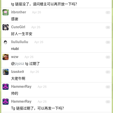
tg 链接没了，请问楼主可以再开放一下吗？
itbrother
Apr 26
57
感谢
CuteGirl
Apr 26
58
好人一生平安
liuliuliuliu
Apr 26
59
niubi
wzw
Apr 26
60
@
jzyzcz
tg 过期了
lzaske9
Apr 26
61
大佬牛啊
HammerRay
Apr 26
62
帅的
HammerRay
Apr 26
63
Tg 链接过期了，可以再发一下吗？