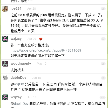
很好，感谢~~~
lpe234
Apr 28
96
之前 23.5 带质保的 plus 用着很稳定，刚去看了一下成 70 了。
在列表里面买了个 [独享 gpt team CDK 自助充值质保 30 天 ￥
39.99] ，过几天看看稳定性咋样。 没质保的现在完全不敢买，
也就用个 1-2 天
wxjzsy
Apr 29
1
97
补一个直充全球价格对比，
https://appstoreprice.org/zh/apps/6448311069
对于稳定有要求的朋友可以了解一下
woodnaonly
May 10
98
支持楼主
dabinDev
Jun 15
99
@
wxjzsy
兄弟拉我一下 我进 tg 群的时候 被一个原神人物题目
拦住了 就把我提出来了 问题是我也不玩元神
wxjzsy
Jun 18
100
@
dabinDev
我没加群组，你直接问问 ai 不就得了，这么简单的