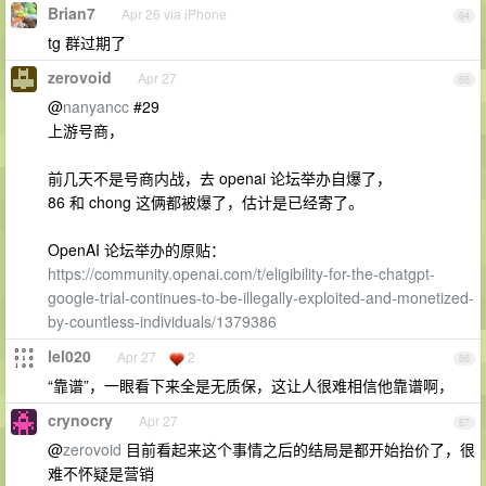
Brian7
Apr 26 via iPhone
64
tg 群过期了
zerovoid
Apr 27
65
@
nanyancc
#29
上游号商，
前几天不是号商内战，去 openai 论坛举办自爆了，
86 和 chong 这俩都被爆了，估计是已经寄了。
OpenAI 论坛举办的原贴：
https://community.openai.com/t/eligibility-for-the-chatgpt-
google-trial-continues-to-be-illegally-exploited-and-monetized-
by-countless-individuals/1379386
lel020
Apr 27
2
66
“靠谱”，一眼看下来全是无质保，这让人很难相信他靠谱啊，
crynocry
Apr 27
67
@
zerovoid
目前看起来这个事情之后的结局是都开始抬价了，很
难不怀疑是营销