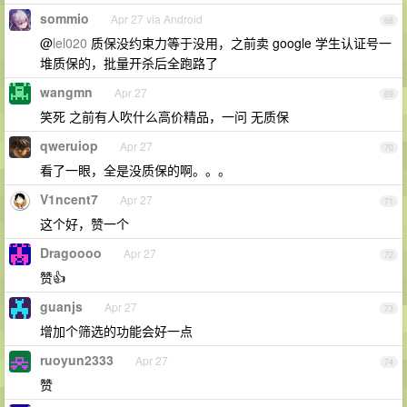
sommio
Apr 27 via Android
68
@
lel020
质保没约束力等于没用，之前卖 google 学生认证号一
堆质保的，批量开杀后全跑路了
wangmn
Apr 27
69
笑死 之前有人吹什么高价精品，一问 无质保
qweruiop
Apr 27
70
看了一眼，全是没质保的啊。。。
V1ncent7
Apr 27
71
这个好，赞一个
Dragoooo
Apr 27
72
赞👍
guanjs
Apr 27
73
增加个筛选的功能会好一点
ruoyun2333
Apr 27
74
赞