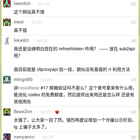
iwenbin
Apr 25
24
这个网站真不错
mssi
Apr 25
25
真不错
lekai63
Apr 25
26
我还是没搞明白现在的 refreshtoken 咋用？ —— 放在 sub2api
用？
我目前就是 cliproxyapi 挂一挂，貌似没有直接的 rt 利用方法
mingtdlb
Apr 25
27
@
casatAway
#17 邮箱验证吗不是么？这个普号拿来有什么用，
能池化 codex 的免费额度，然后提供出来用还是怎么样 还是有
其他用处
SeanZen
Apr 25
1
28
太强了，让大家一目了然。强烈再建议增加一个诈骗公示栏目。
tg 上骗子太多了。
nanyancc
Apr 26
29