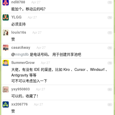
ndl8788
Apr 27
75
能加个。移动云的吗？
YLGG
Apr 27
76
必须支持
louis16s
Apr 27
77
赞
casatAway
Apr 27
78
@
mingtdlb
是电话号码。 用于创建共享池吧
SummerGrow
Apr 27
79
大佬，有没有 IDE 的渠道，比如 Kiro 、Cursor 、Windsurf 、
Antigravity 等等
可不可以考虑加入一下
ysy950803
Apr 27
80
可以的，收藏了！
xx206776
Apr 27
81
赞