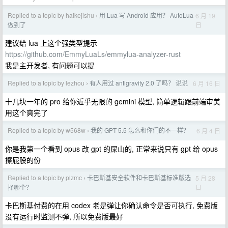
Replied to a topic by haikejishu
用 Lua 写 Android 应用？ AutoLua
6 月 19
›
日
做到了
建议给 lua 上这个强类型提示
https://github.com/EmmyLuaLs/emmylua-analyzer-rust
我是主开发者, 有问题可以提
Replied to a topic by lezhou
有人用过 antigravity 2.0 了吗？ 说说
6 月 16 日
›
十几块一年的 pro 给你近乎无限的 gemini 模型, 简单逻辑跟前端审美
用这个爽完了
Replied to a topic by w568w
我的 GPT 5.5 怎么和你们的不一样？
6 月 4 日
›
你是我第一个看到 opus 改 gpt 的屎山的, 正常来说只有 gpt 给 opus
擦屁股的份
Replied to a topic by plzmc
卡巴斯基安全软件和卡巴斯基标准版选
5 月 28
›
日
择哪个？
卡巴斯基付费的在用 codex 老是弹让你确认命令是否可执行, 免费版
没有运行时监测不弹, 所以免费版最好