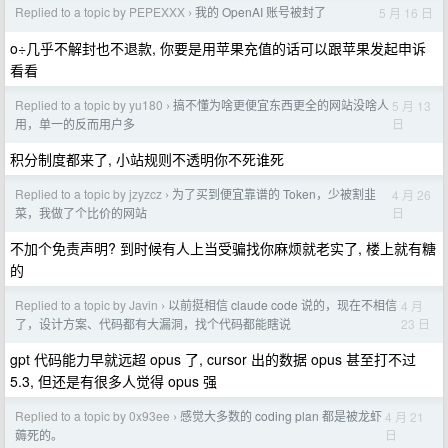
Replied to a topic by PEPEXXX
我的 OpenAI 账号被封了
5 月 16 日
›
o÷几乎不解封也不退款, 你要是用苹果充值的话可以跟苹果发起申诉
看看
Replied to a topic by yu180
搞不懂为啥更便宜东西更全的网站没啥人
5 月 13
›
日
用，单一的反而用户多
积分制度都来了, 小站规则不透明你不死谁死
Replied to a topic by jzyzcz
为了买到便宜靠谱的 Token，少被割韭
4 月 26
›
日
菜，我做了个比价的网站
不加个免责声明? 到时候有人上当受骗找你麻烦就老实了, 楼上就有糖
的
Replied to a topic by Javin
以前挺相信 claude code 说的，现在不相信
4 月
›
23 日
了，设计方案、代码都有大漏洞，找个代码都能瞎说
gpt 代码能力早就远超 opus 了, cursor 出的数据 opus 甚至打不过
5.3, 但还是有很多人觉得 opus 强
Replied to a topic by 0x93ee
感觉大多数的 coding plan 都是被龙虾
4 月 21
›
日
薅死的。