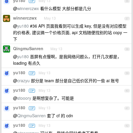
yu180
May 13
OP
36
@
winnerczwx
看什么模型 大部分都是几分
winnerczwx
May 13
37
@
yu180
#36 API 页面我看到可以生成 key, 但是没有对应模型
的价格表, 建议搞一个价格页面, api 文档随便找别的站 copy 一
下
QingmuSanren
May 13
38
@
yu180
首屏有点慢啊，是我网络问题么，打开几次都是，
loading 有点久
yu180
May 13
OP
39
@
crazyu
部分是 team 部分是自己低价区开的一些 ai 账号
yu180
May 13
OP
40
@
stooory
是啊想复杂了。可能是
yu180
May 13
OP
41
@
QingmuSanren
套了 cf 的 cdn
yu180
May 13
OP
42