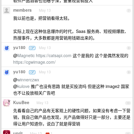
软件产品酒香也怕巷子深，要重视营销投入
members
May 13
7
我以前也是，把营销看得太轻。
实际上现在这种信息爆炸的时代，Saas 服务商、短视频爆款、
热搜事件，大多数都是用营销用钱砸出来的。
yu180
May 13
OP
8
@
Magnetic
https://catsapi.com
这个是我的 这个是偶然发现的
https://cgwimage.com/
yu180
May 13
OP
9
@
winnerczwx
@
kulove
推广也没有思路 就是买投流吗 但是这种 image2 国家
也不让投放相关广告吧
KuuBee
May 13
10
先看看自己的产品有无客观上的硬性问题，如果没有考虑一下营
销，我自己做产品也发现，光产品做得好只是一部分，主要还是
得让用户知道你，说白了就是得营销
uprit
May 13
1
11