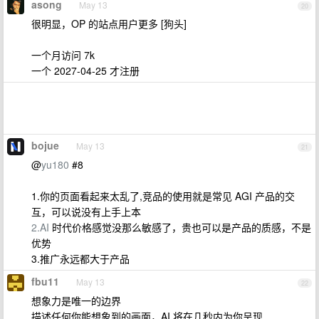
asong
May 13
20
很明显，OP 的站点用户更多 [狗头]
一个月访问 7k
一个 2027-04-25 才注册
bojue
May 13
21
@
yu180
#8
1.你的页面看起来太乱了,竞品的使用就是常见 AGI 产品的交
互，可以说没有上手上本
2.AI
时代价格感觉没那么敏感了，贵也可以是产品的质感，不是
优势
3.推广永远都大于产品
fbu11
May 13
22
想象力是唯一的边界
描述任何你能想象到的画面，AI 将在几秒内为你呈现