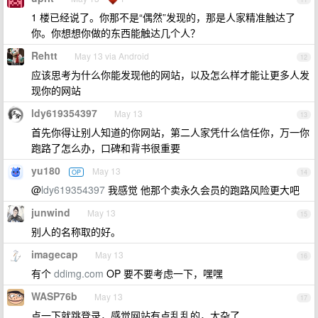
1 楼已经说了。你那不是“偶然”发现的，那是人家精准触达了
你。你想想你做的东西能触达几个人？
Rehtt
May 13 via Android
12
应该思考为什么你能发现他的网站，以及怎么样才能让更多人发
现你的网站
ldy619354397
May 13
13
首先你得让别人知道的你网站，第二人家凭什么信任你，万一你
跑路了怎么办，口碑和背书很重要
yu180
May 13
OP
14
@
ldy619354397
我感觉 他那个卖永久会员的跑路风险更大吧
junwind
May 13
15
别人的名称取的好。
imagecap
May 13
16
有个
ddimg.com
OP 要不要考虑一下，嘿嘿
WASP76b
May 13
17
点一下就跳登录，感觉网站有点乱乱的，太杂了