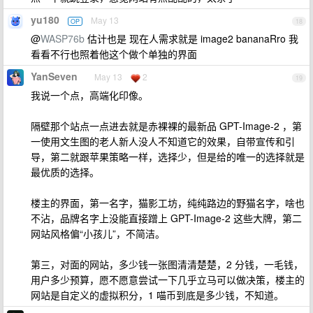
yu180
May 13
OP
18
@
WASP76b
估计也是 现在人需求就是 image2 bananaRro 我
看看不行也照着他这个做个单独的界面
YanSeven
May 13
2
19
我说一个点，高端化印像。
隔壁那个站点一点进去就是赤裸裸的最新品 GPT-Image-2 ，第
一使用文生图的老人新人没人不知道它的效果，自带宣传和引
导，第二就跟苹果策略一样，选择少，但是给的唯一的选择就是
最优质的选择。
楼主的界面，第一名字，猫影工坊，纯纯路边的野猫名字，啥也
不沾，品牌名字上没能直接蹭上 GPT-Image-2 这些大牌，第二
网站风格偏“小孩儿”，不简洁。
第三，对面的网站，多少钱一张图清清楚楚，2 分钱，一毛钱，
用户多少预算，愿不愿意尝试一下几乎立马可以做决策，楼主的
网站是自定义的虚拟积分，1 喵币到底是多少钱，不知道。