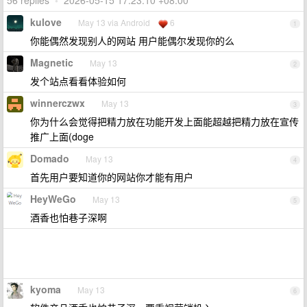
56 replies
•
2026-05-15 17:23:10 +08:00
kulove
May 13 via Android
6
1
你能偶然发现别人的网站 用户能偶尔发现你的么
Magnetic
May 13
2
发个站点看看体验如何
winnerczwx
May 13
3
你为什么会觉得把精力放在功能开发上面能超越把精力放在宣传
推广上面(doge
Domado
May 13
4
首先用户要知道你的网站你才能有用户
HeyWeGo
May 13
5
酒香也怕巷子深啊
kyoma
May 13
6