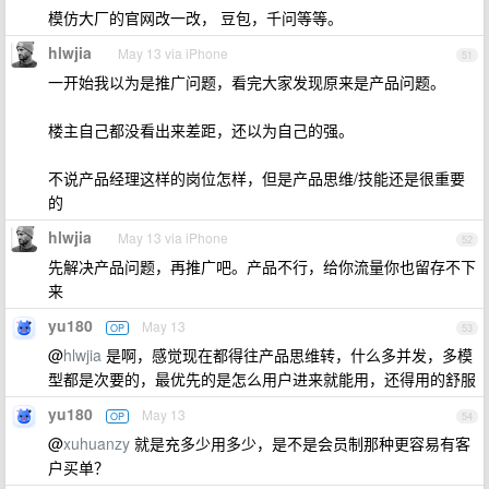
模仿大厂的官网改一改， 豆包，千问等等。
hlwjia
May 13 via iPhone
51
一开始我以为是推广问题，看完大家发现原来是产品问题。
楼主自己都没看出来差距，还以为自己的强。
不说产品经理这样的岗位怎样，但是产品思维/技能还是很重要
的
hlwjia
May 13 via iPhone
52
先解决产品问题，再推广吧。产品不行，给你流量你也留存不下
来
yu180
May 13
OP
53
@
hlwjia
是啊，感觉现在都得往产品思维转，什么多并发，多模
型都是次要的，最优先的是怎么用户进来就能用，还得用的舒服
yu180
May 13
OP
54
@
xuhuanzy
就是充多少用多少，是不是会员制那种更容易有客
户买单？