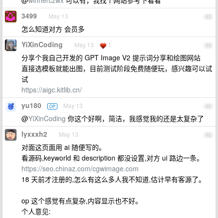
@
winnerczwx
可以有，我找个网站参考下看看
3499
May 13
43
怎么知道对方 会员多
YiXinCoding
May 13
1
44
分享个我自己开发的 GPT Image V2 提示词分享和绘图网站
直接选模板就能出图，目前测试阶段免费随便玩，感兴趣可以试
试
https://aigc.kitlib.cn/
yu180
May 13
OP
45
@
YiXinCoding
你这个好啊，简洁，我感觉我的还是太复杂了
lyxxxh2
May 13
46
对面这页面用 ai 随便写的。
看源码,keyworld 和 description 都没设置,对方 ui 路边一条。
https://seo.chinaz.com/cgwimage.com
18 天前才注册的,怎么有这么多人我不知道,估计早有客源了。
op 这个感觉有点复杂,内容显示也不好。
个人意见: