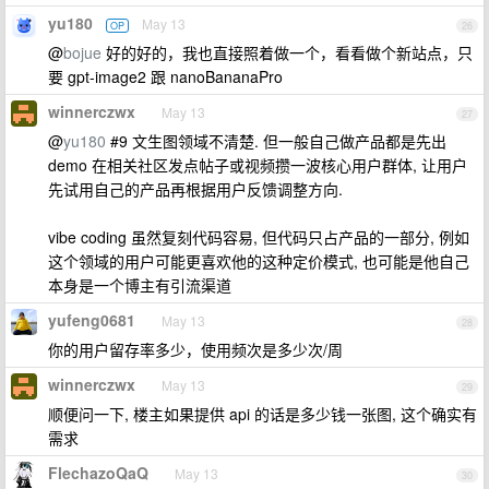
yu180
May 13
OP
26
@
bojue
好的好的，我也直接照着做一个，看看做个新站点，只
要 gpt-image2 跟 nanoBananaPro
winnerczwx
May 13
27
@
yu180
#9 文生图领域不清楚. 但一般自己做产品都是先出
demo 在相关社区发点帖子或视频攒一波核心用户群体, 让用户
先试用自己的产品再根据用户反馈调整方向.
vibe coding 虽然复刻代码容易, 但代码只占产品的一部分, 例如
这个领域的用户可能更喜欢他的这种定价模式, 也可能是他自己
本身是一个博主有引流渠道
yufeng0681
May 13
28
你的用户留存率多少，使用频次是多少次/周
winnerczwx
May 13
29
顺便问一下, 楼主如果提供 api 的话是多少钱一张图, 这个确实有
需求
FlechazoQaQ
May 13
30