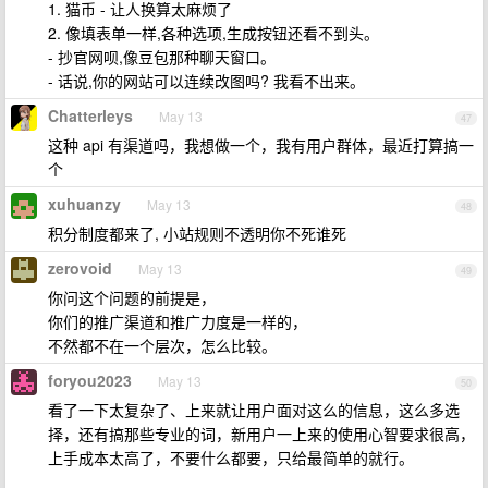
1. 猫币 - 让人换算太麻烦了
2. 像填表单一样,各种选项,生成按钮还看不到头。
- 抄官网呗,像豆包那种聊天窗口。
- 话说,你的网站可以连续改图吗? 我看不出来。
Chatterleys
May 13
47
这种 api 有渠道吗，我想做一个，我有用户群体，最近打算搞一
个
xuhuanzy
May 13
48
积分制度都来了, 小站规则不透明你不死谁死
zerovoid
May 13
49
你问这个问题的前提是，
你们的推广渠道和推广力度是一样的，
不然都不在一个层次，怎么比较。
foryou2023
May 13
50
看了一下太复杂了、上来就让用户面对这么的信息，这么多选
择，还有搞那些专业的词，新用户一上来的使用心智要求很高，
上手成本太高了，不要什么都要，只给最简单的就行。