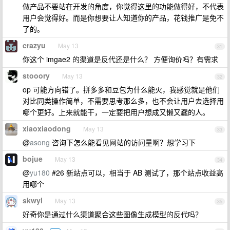
做产品不要站在开发的角度，你觉得这里的功能做得好，不代表
用户会觉得好。而是你想要让人知道你的产品，花钱推广是免不
了的。
crazyu
May 13
31
你这个 imgae2 的渠道是反代还是什么？ 方便询价吗？有需求
stooory
May 13
32
op 可能方向错了。拼多多和豆包为什么能火，我感觉就是他们
对比同类操作简单，不需要思考那么多，也不会让用户去选择用
哪个更好。上来就能干，一定要把用户想成又懒又蠢的人。
xiaoxiaodong
May 13
33
@
asong
咨询下怎么能看见网站的访问量啊？想学习下
bojue
May 13
34
@
yu180
#26 新站点可以，相当于 AB 测试了，那个站点收益高
用哪个
skwyl
May 13
35
好奇你是通过什么渠道聚合这些图像生成模型的反代吗？