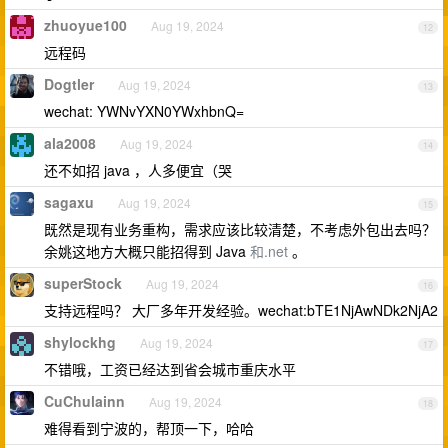
zhuoyue100
Aug 19, 2024
12
远程码
Dogtler
Aug 19, 2024
13
wechat: YWNvYXN0YWxhbnQ=
ala2008
Aug 19, 2024
14
还不如招 java ，人多便宜（哭
sagaxu
Aug 19, 2024
15
既然是现有业务重构，需求应该比较清楚，不考虑外包出去吗？
余姚这地方大概只能招得到 Java
和.net
。
superStock
Aug 19, 2024
16
支持远程吗？ 大厂多年开发经验。wechat:bTE1NjAwNDk2NjA2
shylockhg
Aug 19, 2024
17
不错哦，工资已经达到省会城市重庆水平
CuChulainn
Aug 19, 2024
18
难得看到宁波的，帮顶一下，哈哈