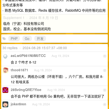
分布式事务等
- 熟悉 MySQL 数据库、Redis 缓存技术、RabbitMQ 中间件等的应用
Supplement 1 · 2024 年 8 月 19 日
临舟（宁波）科技有限公司
国资，校企，基本没有倒闭风险
PHP
Go
开发
30 replies
•
2024-08-28 15:07:37 +08:00
asLw0P981N0M0TCC
Aug 19, 2024
1
会 2 个咋才 8-12
thoo61871
Aug 19, 2024
2
公司很大，两栋办公楼（环境不错），六个厂房。和我月薪 8-
12 有啥关系
28Sv0ngQfIE7Yloe
Aug 19, 2024
3
会不会 PHP 都不影响用 Go 重构吧，无非现学一下语法就好了
joker8ren
Aug 19, 2024
4