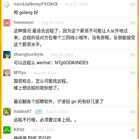
nxcdJaNnmyF9O90X
Aug 20, 2024
19
用 golang 好
freemoon
Aug 20, 2024
20
这种情况 最适合远程了，因为这个薪资不可能让人从外地过
来；远程的话对方在哪个三四线小城市，没有房租，反倒能接受
这个薪资水平。
zhangkunkyle
Aug 20, 2024
21
可以远程么 wechat：NTg0ODA3NDE5
MYlyc
Aug 20, 2024
22
国资校企，怎么可能找远程。
楼上想远程的就别想了。
最近翻各个招聘软件，宁波招 go 的有好几家了
hades97
Aug 20, 2024
OP
23
远程不行哦，必须要过来上班。。
KP45
Aug 20, 2024
24
继续用 PHP 不行吗