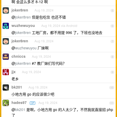
啊 会这么多才 8-12 啊
joker8ren
Aug 19, 2024
5
@
joker8ren
但是包吃住 也还不错
wuzhewuyou
Aug 19, 2024 via Android
6
@
joker8ren
工地厂房，都不用提 996 了，下班也没地去
joker8ren
Aug 19, 2024
7
@
wuzhewuyou
厂妹啊
chniccs
Aug 19, 2024
8
@
joker8ren
#7 教厂妹们写代码？
jjx
Aug 19, 2024
9
老乡
bk201
Aug 19, 2024
10
小地方用 go 的应该很少吧
hades97
Aug 19, 2024
OP
11
@
bk201
是啊，小地方用 go 的人太少了，不然我就直接招 php
了