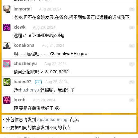
Immortal
Aug 20, 2024
25
老乡,但不在余姚发展,在省会,招不到如果可以远程的话喊我下.
xiewk
Aug 20, 2024
26
远程+：eDk3MDIwNjc0Ng
konakona
Aug 21, 2024
27
啊……远程吧…… Y3JhenlwaHBlcgo=
chuzhenyu
Aug 22, 2024
28
请问还招聘吗 v131970 92621
hades97
Aug 28, 2024
OP
29
@
chuzhenyu
还招呢，我加你了
lqxnb
Aug 28, 2024
30
顶 要是在慈溪就好了 😭
• 外包信息请发到
/go/outsourcing
节点。
• 不要把相同的信息发到不同的节点