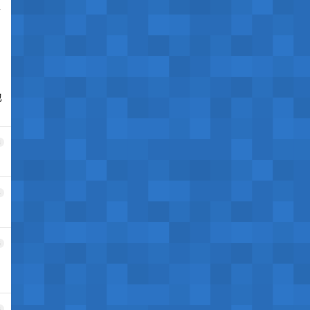
主
也
3
4
5
6