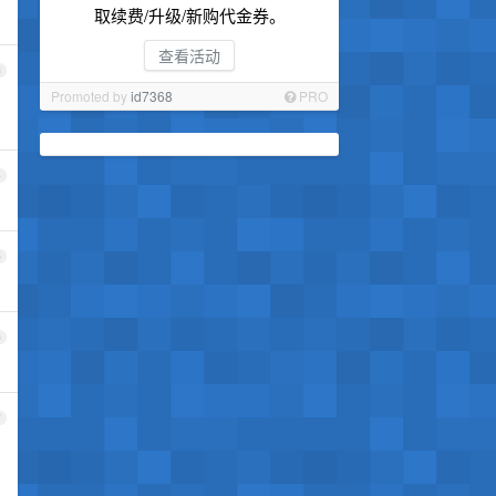
取续费/升级/新购代金券。
查看活动
3
Promoted by
id7368
PRO
4
5
6
7