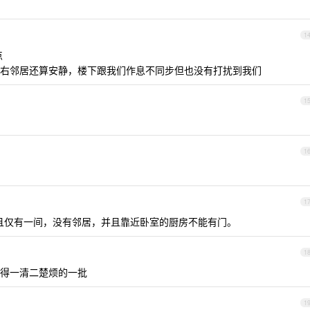
1
点
右邻居还算安静，楼下跟我们作息不同步但也没有打扰到我们
1
1
1
顶且仅有一间，没有邻居，并且靠近卧室的厨房不能有门。
1
得一清二楚烦的一批
1