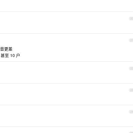
2
2
音更差
至 10 户
2
2
2