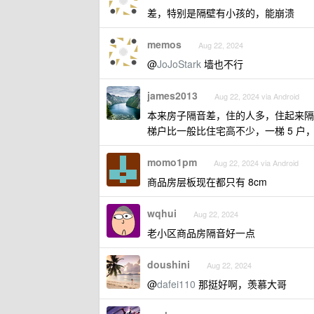
差，特别是隔壁有小孩的，能崩溃
memos
Aug 22, 2024
@
JoJoStark
墙也不行
james2013
Aug 22, 2024 via Android
本来房子隔音差，住的人多，住起来隔
梯户比一般比住宅高不少，一梯 5 户，甚
momo1pm
Aug 22, 2024 via Android
商品房层板现在都只有 8cm
wqhui
Aug 22, 2024
老小区商品房隔音好一点
doushini
Aug 22, 2024
@
dafei110
那挺好啊，羡慕大哥