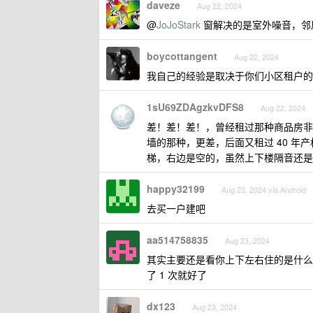
daveze
Aug 22, 2024
@
JoJoStark
窗解决的是室外噪音，邻
boycottangent
Aug 22, 2024
我自己的经验是取决于你们小区租户的
1sU69ZDAgzkvDFS8
Aug 22, 2024
差！差！差！，曾经租过那种商品房非
墙的那种，更差，后面又租过 40 
梯，右边是空的，虽然上下楼隔音还是
happy32199
Aug 23, 2024 via Android
去买一户建吧
aa514758835
Aug 23, 2024
其实主要还是看你上下左右住的是什么
了 1 次就好了
dx123
Aug 23, 2024