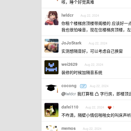
咳，睡个好觉真难
lwldcr
Aug 22, 2024
你租个楼梯房顶楼带阁楼的 应该好一
我也很怕噪音，现在住楼梯房顶楼，左
JoJoStark
Aug 22, 2024
实测想隔音好，可以考虑自己换窗
wei2629
Aug 22, 2024
装修的时候加隔音系统
cocong
Aug 22, 2024
OP
@
lwldcr
我打算租 凸 字行房，即楼
dafei110
1
Aug 22, 2024
不咋滴，隔壁小情侣啪啪女的叫床声听
memos
Aug 22, 2024