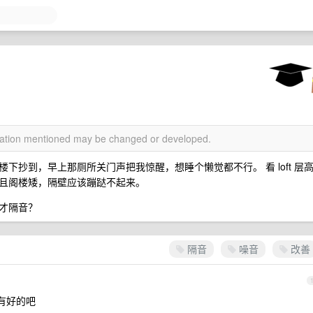
rmation mentioned may be changed or developed.
抄到，早上那厕所关门声把我惊醒，想睡个懒觉都不行。 看 loft 层
且阁楼矮，隔壁应该蹦跶不起来。
才隔音？
隔音
噪音
改善
没有好的吧