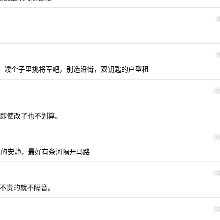
一般，矮个子里挑将军吧，别选沿街，双钥匙的户型租
1
即使改了也不划算。
1
真的安静，最好有条河隔开马路
1
音，不贵的就不隔音。
1