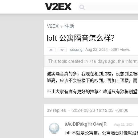
V2EX
生活
›
loft 公寓隔音怎么样？
cocong
·
Aug 22, 2024
· 5391 views
This topic created in 716 days ago, the info
诚实噪音真的多，我现在租到顶楼，没想到会被楼下
够高，应该不会被楼下的吵到，再加上顶楼，而
不止大家有咩有更好的推荐？难道只有独栋别墅
39 replies
•
2024-08-23 19:12:03 +08:00
9A0DIP9kgH1O4wjR
Aug 22, 2024
loft 不就是公寓嘛，公寓隔音好像就