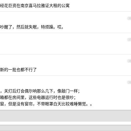
经花巨资在南京喜马拉雅证大租的公寓
3
吵醒了，然后就失眠，特烦躁。哎。
3
3
新的一批也都不行了
3
，关灯后灯会偶尔响那么几下，像敲门一样；
箱都在房间里，这些电器运行时也是很吵；
窗，但是没有窗帘，不带眼罩白天比较难睡懒觉。。