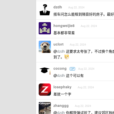
dzdh
Aug 22, 2024
搭车问怎么能租到隔音好的房子。最好
hongweijie8
Aug 22, 2024
基本都非常差
uclort
Aug 22, 2024
@
dzdh
这要求太夸张了，不过换个角
到了。
cocong
Aug 22, 2024
OP
@
dzdh
这个可以有
losephsky
Aug 22, 2024
差就一个字
zhanggg
Aug 22, 2024
@
dzdh
你都导弹试验了，建议郊区独