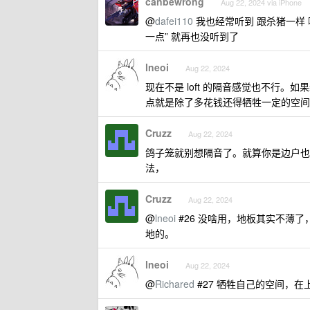
canbewrong
Aug 22, 2024 via iPhone
@
dafei110
我也经常听到 跟杀猪一样 
一点” 就再也没听到了
lneoi
Aug 22, 2024
现在不是 loft 的隔音感觉也不行
点就是除了多花钱还得牺牲一定的空间
Cruzz
Aug 22, 2024
鸽子笼就别想隔音了。就算你是边户也
法，
Cruzz
Aug 22, 2024
@
lneoi
#26 没啥用，地板其实不薄
地的。
lneoi
Aug 22, 2024
@
Richared
#27 牺牲自己的空间，