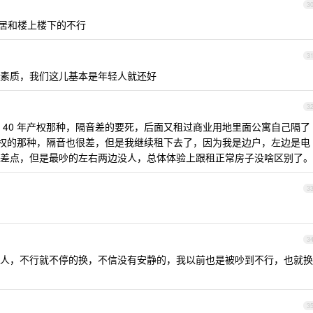
3
居和楼上楼下的不行
3
素质，我们这儿基本是年轻人就还好
3
 40 年产权那种，隔音差的要死，后面又租过商业用地里面公寓自己隔了
年产权的那种，隔音也很差，但是我继续租下去了，因为我是边户，左边是电
差点，但是最吵的左右两边没人，总体体验上跟租正常房子没啥区别了。
3
3
人，不行就不停的换，不信没有安静的，我以前也是被吵到不行，也就换
3