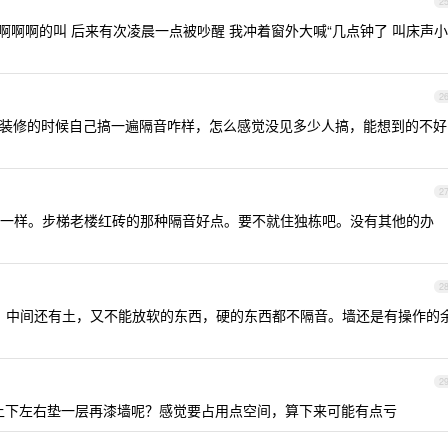
2
啊啊啊的叫 后来有次凌晨一点被吵醒 我冲着窗外大喊“几点钟了 叫床声小
2
。如果装修的时候自己搞一遍隔音咋样，怎么感觉没见多少人搞，能想到的不好
2
一样。步梯老楼红砖的那种隔音好点。要不就住独栋吧。没有其他的办
2
了，中间还有土，又不能放软的东西，硬的东西都不隔音。墙还是有操作的
2
在上下左右垫一层再漆墙呢？感觉要占用点空间，算下来可能有点亏