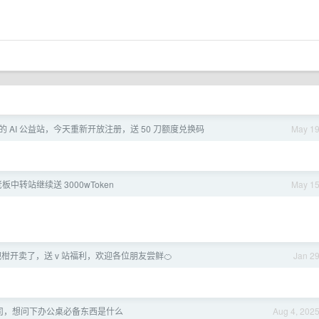
 AI 公益站，今天重新开放注册，送 50 刀额度兑换码
May 1
老板中转站继续送 3000wToken
May 1
耙耙柑开卖了，送 v 站福利，欢迎各位朋友尝鲜🍊
Jan 2
司，想问下办公桌必备东西是什么
Aug 4, 202