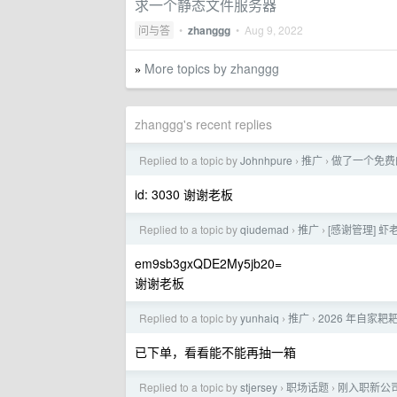
求一个静态文件服务器
问与答
•
zhanggg
•
Aug 9, 2022
More topics by zhanggg
»
zhanggg's recent replies
Replied to a topic by
Johnhpure
推广
做了一个免费的
›
›
id: 3030 谢谢老板
Replied to a topic by
qiudemad
推广
[感谢管理] 虾
›
›
em9sb3gxQDE2My5jb20=
谢谢老板
Replied to a topic by
yunhaiq
推广
2026 年自家
›
›
已下单，看看能不能再抽一箱
Replied to a topic by
stjersey
职场话题
刚入职新公
›
›