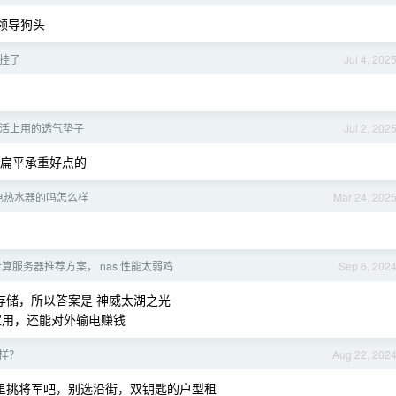
打领导狗头
挂了
Jul 4, 202
活上用的透气垫子
Jul 2, 202
买扁平承重好点的
电热水器的吗怎么样
Mar 24, 202
算服务器推荐方案， nas 性能太弱鸡
Sep 6, 202
要大存储，所以答案是 神威太湖之光
家用，还能对外输电赚钱
么样？
Aug 22, 202
个子里挑将军吧，别选沿街，双钥匙的户型租