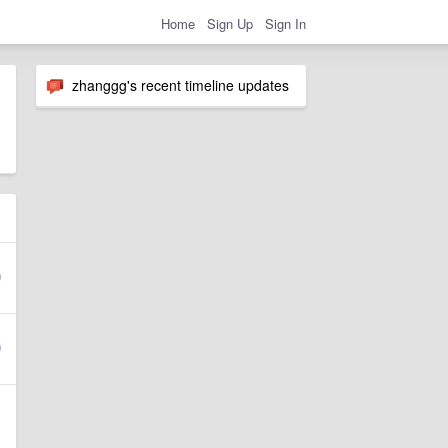
Home
Sign Up
Sign In
zhanggg's recent timeline updates