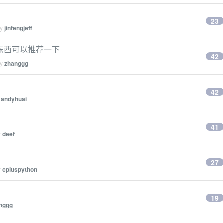
23
by
jinfengjeff
东西可以推荐一下
42
by
zhanggg
42
y
andyhuai
41
y
deef
27
y
cpluspython
19
nggg