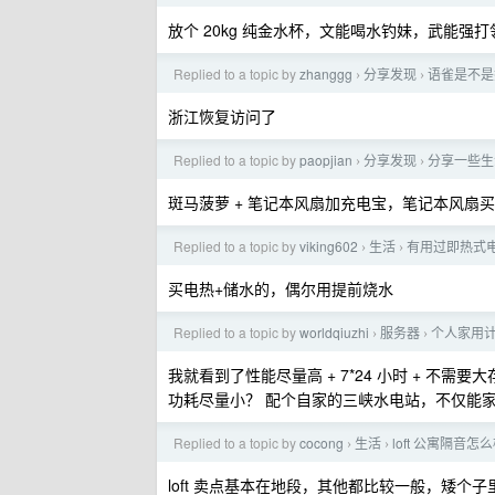
放个 20kg 纯金水杯，文能喝水钓妹，武能强
Replied to a topic by
zhanggg
分享发现
语雀是不是
›
›
浙江恢复访问了
Replied to a topic by
paopjian
分享发现
分享一些生
›
›
斑马菠萝 + 笔记本风扇加充电宝，笔记本风扇
Replied to a topic by
viking602
生活
有用过即热式
›
›
买电热+储水的，偶尔用提前烧水
Replied to a topic by
worldqiuzhi
服务器
个人家用计
›
›
我就看到了性能尽量高 + 7*24 小时 + 不需
功耗尽量小？ 配个自家的三峡水电站，不仅能
Replied to a topic by
cocong
生活
loft 公寓隔音怎
›
›
loft 卖点基本在地段，其他都比较一般，矮