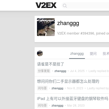
zhanggg
V2EX member #394396, joined on
zhanggg
提问
技
语雀是不是挂了
分享发现
•
zhanggg
•
Jul 4, 2025
• Lastly replied 
想问问你们二手显示器都怎么处理的
问与答
•
zhanggg
•
Nov 8, 2023
• Lastly replied b
iPad 上有可以外接蓝牙键盘的钢琴软件吗
问与答
•
zhanggg
•
Mar 28, 2023