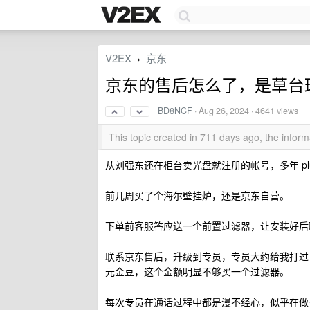
V2EX
京东
›
京东的售后怎么了，是草台
BD8NCF
·
Aug 26, 2024
· 4641 views
This topic created in 711 days ago, the info
从刘强东还在柜台卖光盘就注册的帐号，多年 plu
前几周买了个海尔壁挂炉，还是京东自营。
下单前客服答应送一个前置过滤器，让安装好后
联系京东售后，升级到专员，专员大约给我打过 
元金豆，这个金额明显不够买一个过滤器。
每次专员在通话过程中都是漫不经心，似乎在做