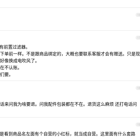
1
1
没有前置过滤器。
下单前一样。不是跟商品绑定的，大概也要联系客服才会有赠送。只是现
好像换成电吹风了。
在不认账。
们要。
1
话来问我为啥要退。问我配件包装都在不在。退货这么麻烦 还打电话问
1
是看到商品名左面有个自营的小红标，就当成自营。这里面有什么套路