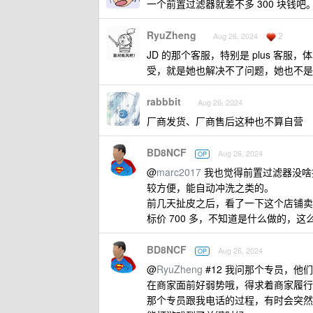
一个前置过滤器就差不多 300 块钱
RyuZheng
2
Aug 26, 2024
JD 的那个客服，特别是 plus 
受，就是她也解决不了问题，她也不是
rabbbit
Aug 26, 2024
厂商发货、厂商售后这种也不算自营
BD8NCF
Aug 26, 2024
OP
@
marc2017
我也觉得前置过滤器没啥
较方便，能自动冲洗之类的。
前几天扯皮之后，看了一下这个店铺卖的
标价 700 多，不知道是什么做的，这
BD8NCF
Aug 26, 2024
OP
@
RyuZheng
#12 我问那个专员，
在商家面前好弱势哦，得求着商家履行
那个专员跟我电话的过程，有时会突然