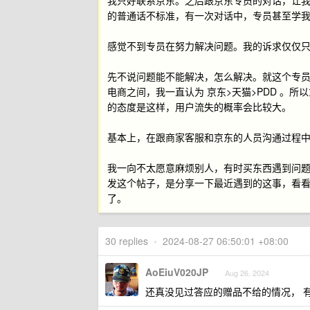
我只好联系京东。之后跟京东专员的对话，让
的普通话不标准，有一次对话中，专员甚至学
感觉不到专员在努力解决问题。我的诉求仅仅
先不说问题能不能解决，怎么解决。就这个专
电商之间，我一直认为 京东>天猫>PDD 。所
的态度是这样，用户流失的概率会比较大。
基本上，在跟商家客服和京东的人员沟通过程
我一向不太愿意麻烦别人，有时买东西遇到问
发这个帖子，是分享一下最近遇到的这事，看
了。
30 replies
•
2024-08-27 06:50:01 +08:00
AoEiuV020JP
Aug 26, 2024
还真没见过答应的赠品不给的情况， 