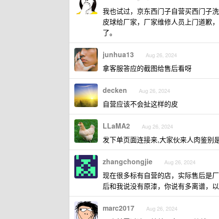
我也试过，京东西门子自营买西门子洗
皮球给厂家，厂家维修人员上门道歉，
了。
junhua13
Aug 26, 2024
拿客服答应的截图给售后看呀
decken
Aug 26, 2024
自营应该不会扯这样的皮
LLaMA2
Aug 26, 2024
发下单页面连接来,大家伙来人肉鉴别
zhangchongjie
Aug 26, 2024
现在很多标有自营的店，实际售后是厂商
后和我说没有原漆，你说有多离谱，以
marc2017
Aug 26, 2024