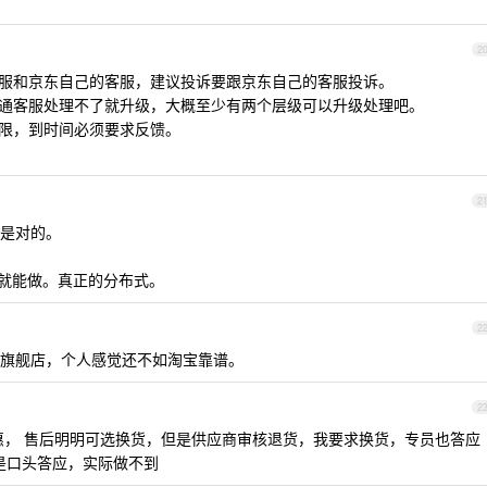
2
客服和京东自己的客服，建议投诉要跟京东自己的客服投诉。
普通客服处理不了就升级，大概至少有两个层级可以升级处理吧。
时限，到时间必须要求反馈。
2
是对的。
家就能做。真正的分布式。
2
旗舰店，个人感觉还不如淘宝靠谱。
2
惠， 售后明明可选换货，但是供应商审核退货，我要求换货，专员也答应
还是口头答应，实际做不到