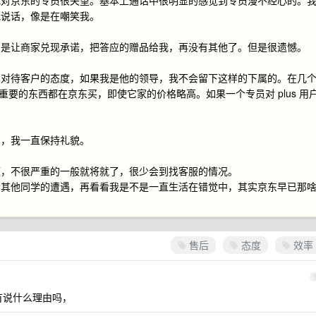
我对京东的专员很失望。基本上通话中很明显的感觉到专员漫不经心的。
我说话，像是在嘲笑我。
只是让商家兑现承诺，把答应的赠品给我，再没有其他了。但是很遗憾。
员对待客户的态度，如果我是他的领导，我不会留下这样的下属的。在几
以重要的东西都在京东买，即使它家的价格略高。如果一个专员对 plus 用
中，我一直保持礼貌。
题，不很严重的一般就将就了，很少会到找客服的情况。
看其他同学的遭遇，再看看我是不是一直生活在错觉中，其实京东早已那
售后
态度
效率
有说什么理由吗，