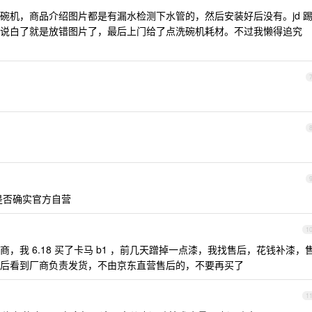
碗机，商品介绍图片都是有漏水检测下水管的，然后安装好后没有。jd 
说白了就是放错图片了，最后上门给了点洗碗机耗材。不过我懒得追究
是否确实官方自营
1
，我 6.18 买了卡马 b1 ，前几天蹭掉一点漆，我找售后，花钱补漆，
后看到厂商负责发货，不由京东直营售后的，不要再买了
1