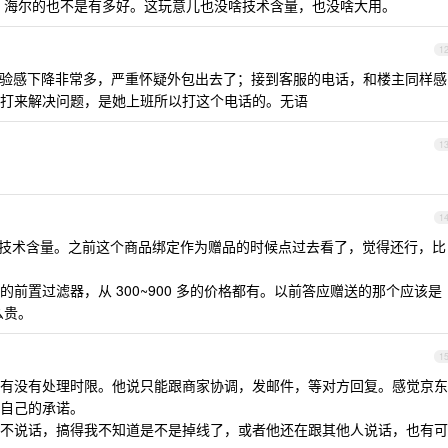
吧。海尔的也不是有多好。这玩意儿也没啥技术含量，也没啥大用。
1
客服，体验感下降非常多，严重怀疑外包出去了；接到客服的电话，和楼主同样感
打来解决问题，是她上班所以打这个电话的。无语
1
1
技术含量。之前这个商品绑定作为赠品的时候点过去看了，觉得还行，比
前置过滤器，从 300~900 多的价格都有。以前答应赠送的那个应该是
么贵。
1
他们有没有处理时限。他说只能跟商家协调，发邮件，等对方回复。感觉京东
自己的承诺。
不说话，搞得我不知道是不是掉线了，或者他还在跟其他人说话，也有可