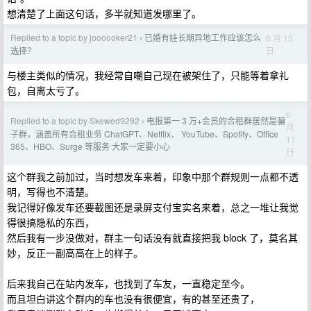
想清楚了上面这句话，多半就知道发哪里了。
Replied to a topic by joooooker21
已婚有娃长期异地工作应该怎么
6 月 15
›
日
选择？
与楼主类似的情况，我经常自嘲自己现在被架住了，只能等着拿礼
包，自离太亏了。
6
Replied to a topic by Skewed9292
电报第一 3 万+会员的合租群居然是骗
›
月
子群，涵盖所有合租业务 ChatGPT、Netflix、 YouTube、Spotify、Office
11
365、HBO、Surge 等服务 大家一定要小心
日
这个群我之前加过，当时想发车来着，印象中那个群规则一点都不透
明，写得也不清楚。
我记得好像发车还要截图还是录屏支付宝实名来着，总之一堆让我觉
得很搞隐私的东西，
然后我有一步没做对，群主一句话没有就直接把我 block 了，莫名其
妙，反正一副高高在上的样子。
后来我自己在站内发车，也找到了车友，一直稳定至今。
而且坦白讲这个群内的车也没有很便宜，有的甚至还贵了，