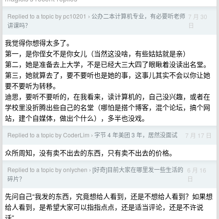
Replied to a topic by pc10201
公办二本计算机专业，有必要听老师
7 月 30
›
日
讲课吗？
我觉得你想得太多了。
第一，是你侄女不是你女儿（当然这没啥，有些姑姑就是亲）
第二，她是准备去上大学，不是已经大三大四了眼瞅着没读出名堂。
第三，她就算去了，要不要听也是她的事，这事儿其实不会以你让她
要不要听为转移。
迪思，要听不要听的，在我看来，读计算机的，自己没兴趣，或者在
学校里没折腾出些自己的名堂（哪怕是搭个博客，混个论坛，搞个网
站，建个自媒体，做出个什么），多半也没戏。
Replied to a topic by CoderLim
字节 4 年美团 3 年，居然没面试
7 月 17 日
›
众所周知，没有卖不出去的东西，只有卖不出去的价格。
Replied to a topic by onlychen
[好奇]目前大家在哪里发一些生活的
6 月 16
›
日
碎片？
先问自己“我发的东西，究竟想给人看到，还是不想给人看到？如果想
给人看到，是希望大家可以指指点点，还是适当评论，还是不许说
话”。